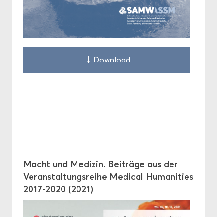
Down­load
Macht und Me­di­zin. Bei­trä­ge aus der
Ver­an­stal­tungs­rei­he Me­di­cal Hu­ma­nities
2017-2020 (2021)