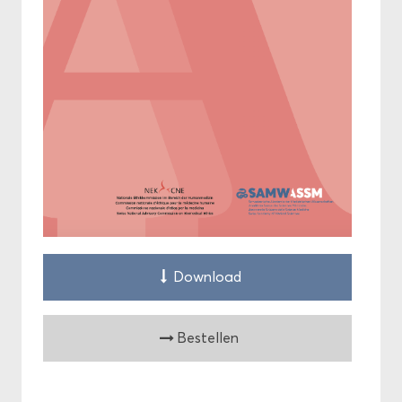
Down­load
Be­stel­len