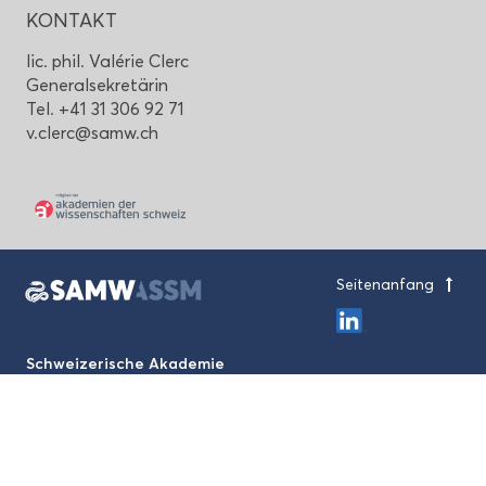
KON­TAKT
lic. phil. Valérie Clerc
Ge­ne­ral­se­kre­tä­rin
Tel. +41 31 306 92 71
v.clerc@samw.ch
Sei­ten­an­fang
Schwei­ze­ri­sche Aka­de­mie
der Me­di­zi­ni­schen Wis­sen­schaf­ten
Haus der Aka­de­mien
Lau­pen­stras­se 7, CH-3001 Bern
+41 31 306 92 70
mail@samw.ch
Im­pres­sum und Da­ten­schutz