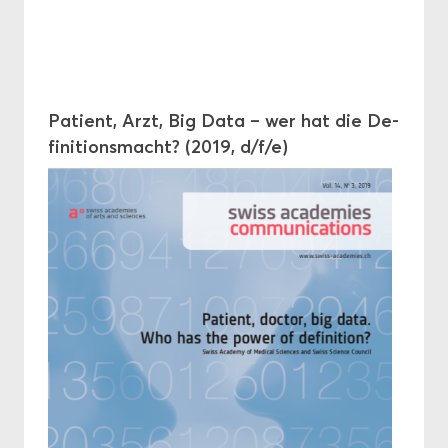
Pa­ti­ent, Arzt, Big Data – wer hat die De­
fi­ni­ti­ons­macht? (2019, d/f/e)