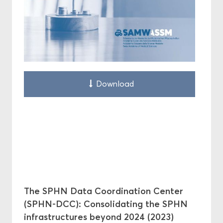
Down­load
The SPHN Data Coor­di­na­ti­on Cen­ter
(SPHN-​DCC): Con­so­li­da­ting the SPHN
in­fra­struc­tu­res beyond 2024 (2023)