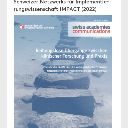
Schwei­zer Netz­werks für Im­ple­men­tie­
rungs­wis­sen­schaft IM­PACT (2022)