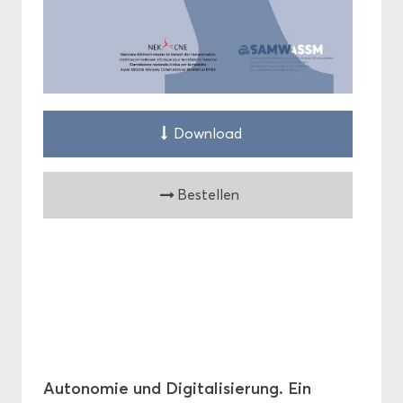
Down­load
Be­stel­len
Au­to­no­mie und Di­gi­ta­li­sie­rung. Ein