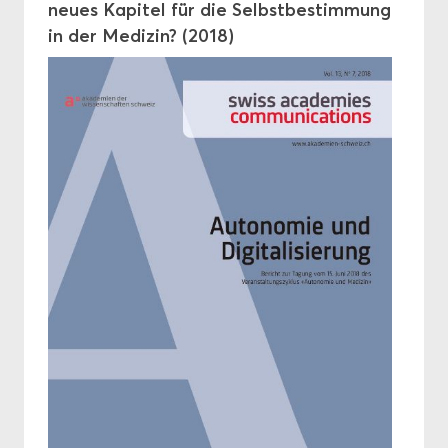
neues Ka­pi­tel für die Selbst­be­stim­mung
in der Me­di­zin? (2018)