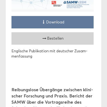
Down­load
Be­stel­len
Eng­li­sche Pu­bli­ka­ti­on mit deut­scher Zu­sam­
men­fas­sung
Rei­bungs­lo­se Über­gän­ge zwi­schen kli­ni­
scher For­schung und Pra­xis. Be­richt der
SAMW über die Vor­trags­rei­he des