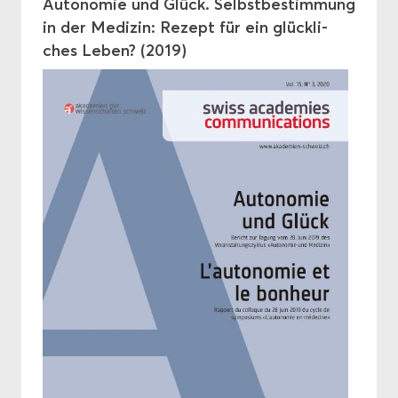
Au­to­no­mie und Glück. Selbst­be­stim­mung
in der Me­di­zin: Re­zept für ein glück­li­
ches Leben? (2019)