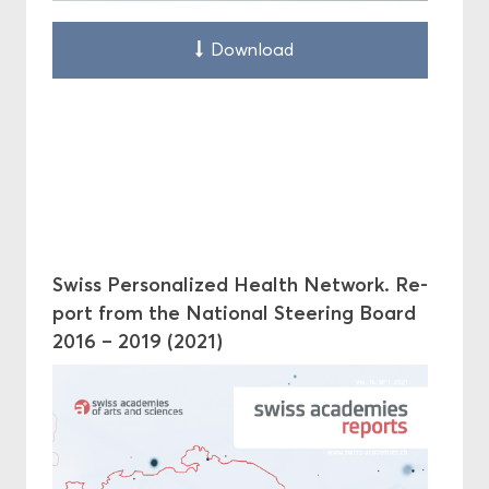
Down­load
Swiss Per­so­na­li­zed Health Net­work. Re­
port from the Na­tio­nal Stee­ring Board
2016 – 2019 (2021)