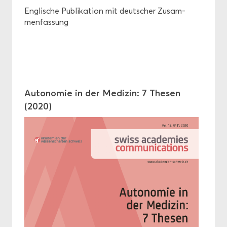
Eng­li­sche Pu­bli­ka­ti­on mit deut­scher Zu­sam­
men­fas­sung
Au­to­no­mie in der Me­di­zin: 7 The­sen
(2020)