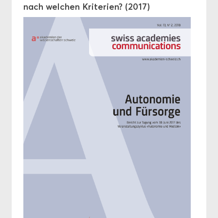
nach wel­chen Kri­te­ri­en? (2017)