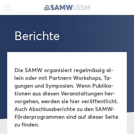
DE
FR
EN
Be­rich­te
Ak­tu­el­les
Por­trät
Pu­bli­ka­tio­nen
Die SAMW or­ga­ni­siert re­gel­mäs­sig al­
lein oder mit Part­nern Work­shops, Ta­
Richt­li­ni­en
gun­gen und Sym­po­si­en. Wenn Pu­bli­ka­
tio­nen aus die­sen Ver­an­stal­tun­gen her­
Leit­fä­den
vor­ge­hen, wer­den sie hier ver­öf­fent­licht.
Auch Ab­schluss­be­rich­te zu den SAMW-​
Po­si­ti­ons­pa­pie­re
Förderprogrammen sind auf die­ser Seite
zu fin­den.
Emp­feh­lun­gen