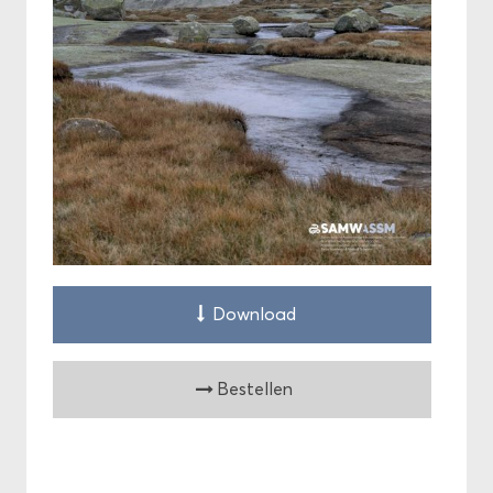
Down­load
Be­stel­len