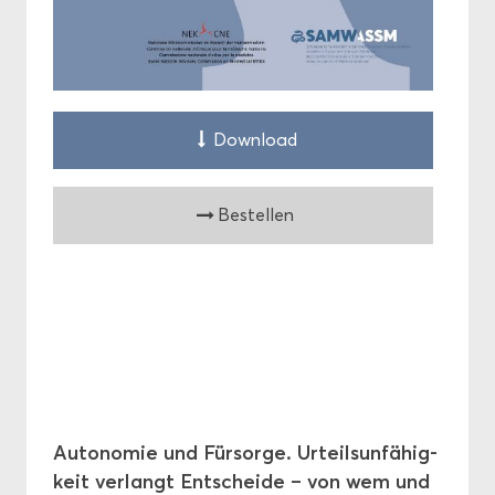
Down­load
Be­stel­len
Au­to­no­mie und Für­sor­ge. Ur­teils­un­fä­hig­
keit ver­langt Ent­schei­de – von wem und