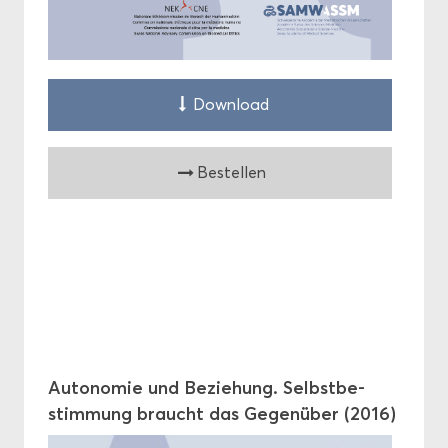
Down­load
Be­stel­len
Au­to­no­mie und Be­zie­hung. Selbst­be­
stim­mung braucht das Ge­gen­über (2016)