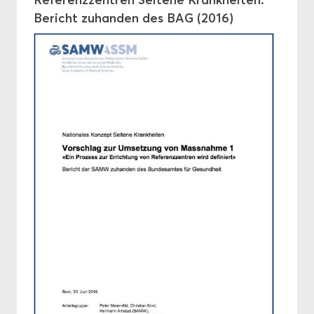
Re­fe­renz­zen­tren Sel­te­ne Krank­hei­ten.
Be­richt zu­han­den des BAG (2016)