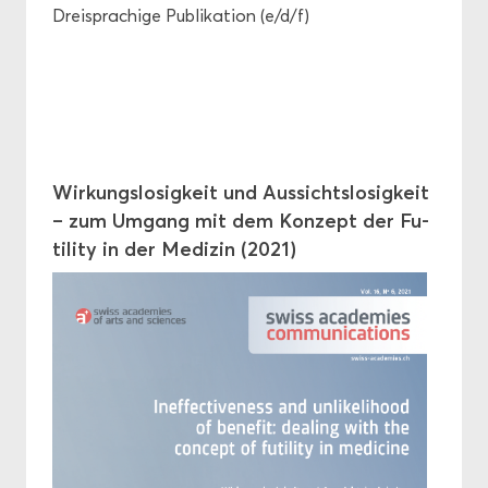
Drei­spra­chi­ge Pu­bli­ka­ti­on (e/d/f)
Wir­kungs­lo­sig­keit und Aus­sichts­lo­sig­keit
– zum Um­gang mit dem Kon­zept der Fu­
ti­li­ty in der Me­di­zin (2021)