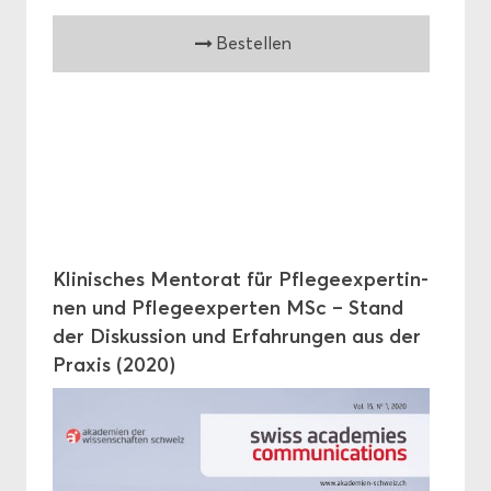
Be­stel­len
Kli­ni­sches Men­to­rat für Pfle­ge­ex­per­tin­
nen und Pfle­ge­ex­per­ten MSc – Stand
der Dis­kus­si­on und Er­fah­run­gen aus der
Pra­xis (2020)