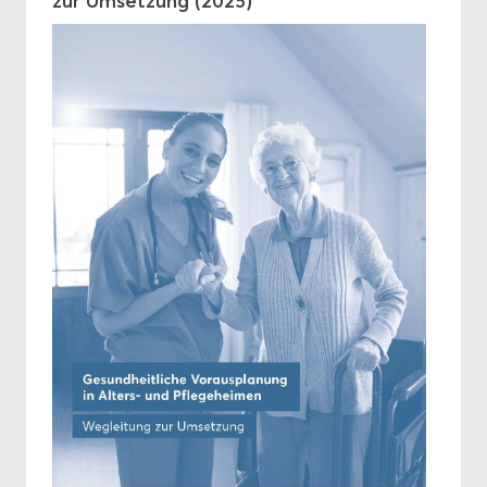
zur Um­set­zung (2025)
Stel­lung­nah­men
Be­rich­te
SAMW Bul­le­tin
Jah­res­be­rich­te
Pro­jek­te
För­de­rung
Ethik