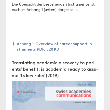
Die Über­sicht der be­stehen­den In­stru­men­te ist
auch im An­hang 1 (unten) dar­ge­stellt.
An­hang 1: Over­view of ca­reer sup­port in­
stru­ments
PDF, 528 KB
Trans­la­ting aca­de­mic dis­co­very to pa­ti­
ents' be­ne­fit: is aca­de­mia ready to as­su­
me its key role? (2019)