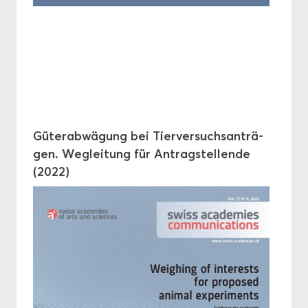
Gü­ter­ab­wä­gung bei Tier­ver­suchs­an­trä­
gen. Weg­lei­tung für An­trag­stel­len­de
(2022)