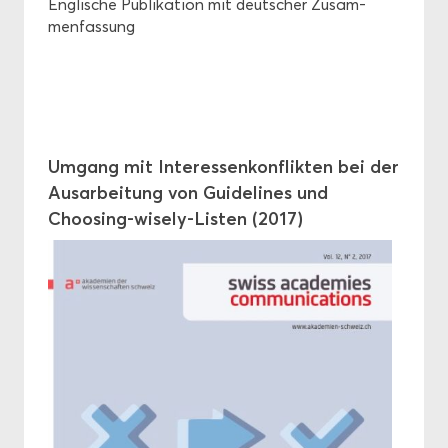
Eng­li­sche Pu­bli­ka­ti­on mit deut­scher Zu­sam­
men­fas­sung
Um­gang mit In­ter­es­sen­kon­flik­ten bei der
Aus­ar­bei­tung von Gui­de­li­nes und
Choosing-​wisely-Listen (2017)