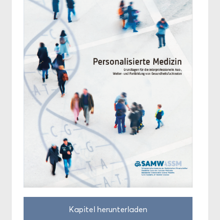
Ka­pi­tel her­un­ter­la­den