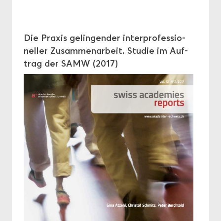
Die Pra­xis ge­lin­gen­der in­ter­pro­fes­sio­
nel­ler Zu­sam­men­ar­beit. Stu­die im Auf­
trag der SAMW (2017)