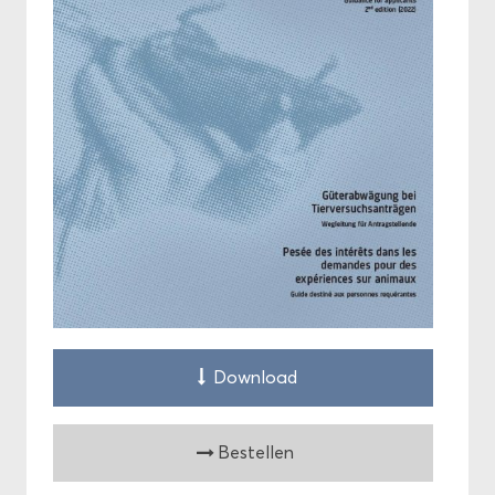
Down­load
Be­stel­len