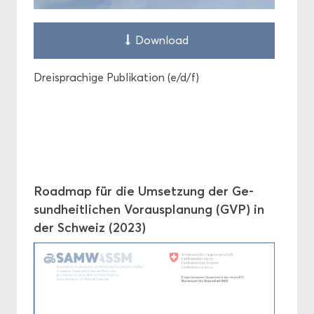
Down­load
Drei­spra­chi­ge Pu­bli­ka­ti­on (e/d/f)
Road­map für die Um­set­zung der Ge­
sund­heit­li­chen Vor­aus­pla­nung (GVP) in
der Schweiz (2023)