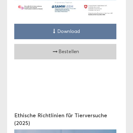
Down­load
Be­stel­len
Ethi­sche Richt­li­ni­en für Tier­ver­su­che
(2025)