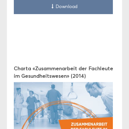
Down­load
Char­ta «Zu­sam­men­ar­beit der Fach­leu­te
im Ge­sund­heits­we­sen» (2014)