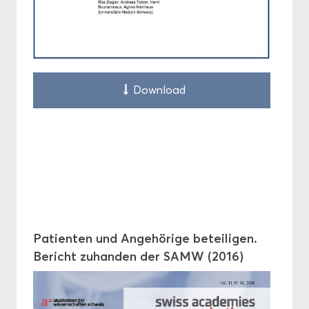
Down­load
Pa­ti­en­ten und An­ge­hö­ri­ge be­tei­li­gen.
Be­richt zu­han­den der SAMW (2016)