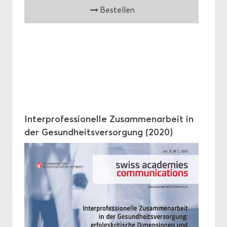
Be­stel­len
In­ter­pro­fes­sio­nel­le Zu­sam­men­ar­beit in
der Ge­sund­heits­ver­sor­gung (2020)