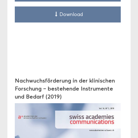
Down­load
Nach­wuchs­för­de­rung in der kli­ni­schen
For­schung – be­stehen­de In­stru­men­te
und Be­darf (2019)