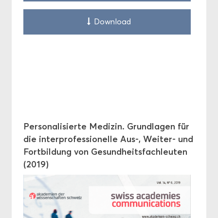
Down­load
Per­so­na­li­sier­te Me­di­zin. Grund­la­gen für
die in­ter­pro­fes­sio­nel­le Aus-, Weiter-​ und
Fort­bil­dung von Ge­sund­heits­fach­leu­ten
(2019)