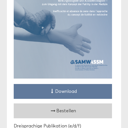
Down­load
Be­stel­len
Drei­spra­chi­ge Pu­bli­ka­ti­on (e/d/f)