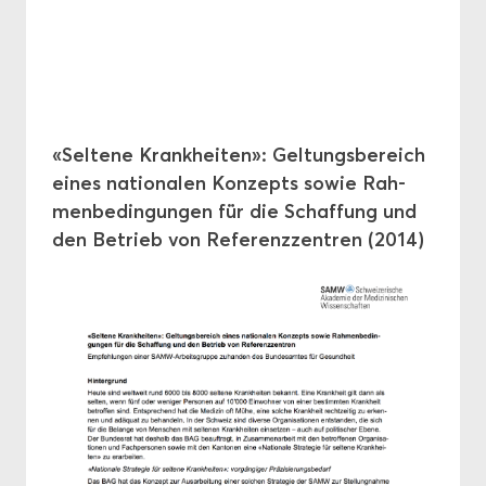
«Sel­te­ne Krank­hei­ten»: Gel­tungs­be­reich
eines na­tio­na­len Kon­zepts sowie Rah­
men­be­din­gun­gen für die Schaf­fung und
den Be­trieb von Re­fe­renz­zen­tren (2014)