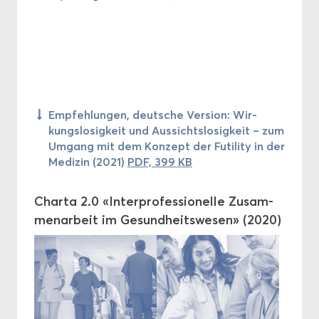
Emp­feh­lun­gen, deut­sche Ver­si­on: Wir­
kungs­lo­sig­keit und Aus­sichts­lo­sig­keit – zum
Um­gang mit dem Kon­zept der Fu­ti­li­ty in der
Me­di­zin (2021)
PDF, 399 KB
Char­ta 2.0 «In­ter­pro­fes­sio­nel­le Zu­sam­
men­ar­beit im Ge­sund­heits­we­sen» (2020)