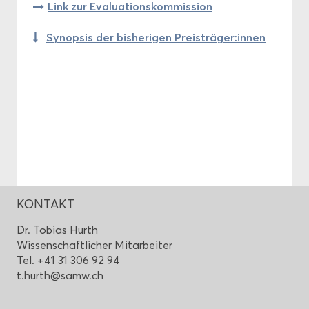
Link zur Eva­lua­ti­ons­kom­mis­si­on
Syn­op­sis der bis­he­ri­gen Preis­trä­ger:innen
KON­TAKT
Dr. To­bi­as Hurth
Wis­sen­schaft­li­cher Mit­ar­bei­ter
Tel. +41 31 306 92 94
t.hurth@samw.ch