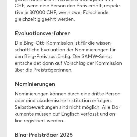
CHF, wenn eine Per­son den Preis er­hält, re­spek­
ti­ve je 30'000 CHF, wenn zwei For­schen­de
gleich­zei­tig ge­ehrt wer­den.
Eva­lua­ti­ons­ver­fah­ren
Die Bing-​Ott-Kommission ist für die wis­sen­
schaft­li­che Eva­lua­ti­on der No­mi­nie­run­gen für
den Bing-​Preis zu­stän­dig. Der SAMW-​Senat
ent­schei­det dann auf Vor­schlag der Kom­mis­si­on
über die Preis­trä­ger:innen.
No­mi­nie­run­gen
No­mi­nie­run­gen kön­nen durch eine drit­te Per­son
oder eine aka­de­mi­sche In­sti­tu­ti­on er­fol­gen.
Selbst­be­wer­bun­gen sind nicht mög­lich. Alle Do­
ku­men­te müs­sen auf Eng­lisch ver­fasst und on­
line re­gis­triert wer­den.
Bing-​Preisträger 2026