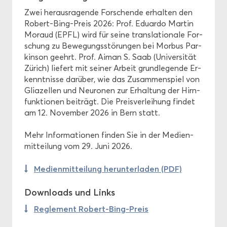
Zwei her­aus­ra­gen­de For­schen­de er­hal­ten den
Robert-​Bing-Preis 2026: Prof. Edu­ar­do Mar­tin
Mor­aud (EPFL) wird für seine trans­la­tio­na­le For­
schung zu Be­we­gungs­stö­run­gen bei Mor­bus Par­
kin­son ge­ehrt. Prof. Aiman S. Saab (Uni­ver­si­tät
Zü­rich) lie­fert mit sei­ner Ar­beit grund­le­gen­de Er­
kennt­nis­se dar­über, wie das Zu­sam­men­spiel von
Glia­zel­len und Neu­ro­nen zur Er­hal­tung der Hirn­
funk­tio­nen bei­trägt. Die Preis­ver­lei­hung fin­det
am 12. No­vem­ber 2026 in Bern statt.
Mehr In­for­ma­tio­nen fin­den Sie in der Me­di­en­
mit­tei­lung vom 29. Juni 2026.
Me­di­en­mit­tei­lung her­un­ter­la­den (PDF)
Down­loads und Links
Re­gle­ment Robert-​Bing-Preis