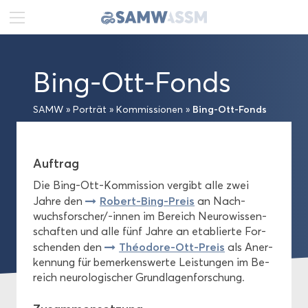
DE
FR
EN
Bing-​Ott-Fonds
Ak­tu­el­les
Bing-​Ott-Fonds
SAMW
»
Por­trät
»
Kom­mis­sio­nen
»
Por­trät
Vor­stand
Auf­trag
Die Bing-​Ott-Kommission ver­gibt alle zwei
Senat
Robert-​Bing-Preis
Jahre den
an Nach­
wuchs­for­scher/-​innen im Be­reich Neu­ro­wis­sen­
Ge­ne­ral­se­kre­ta­ri­at
schaf­ten und alle fünf Jahre an eta­blier­te For­
Théodore-​Ott-Preis
schen­den den
als An­er­
Kom­mis­sio­nen
ken­nung für be­mer­kens­wer­te Leis­tun­gen im Be­
reich neu­ro­lo­gi­scher Grund­la­gen­for­schung.
Pu­bli­ka­tio­nen