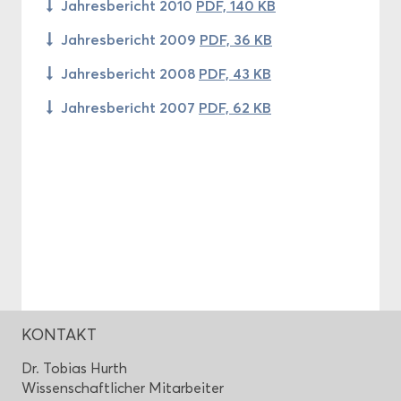
Jah­res­be­richt 2010
PDF, 140 KB
Jah­res­be­richt 2009
PDF, 36 KB
Jah­res­be­richt 2008
PDF, 43 KB
Jah­res­be­richt 2007
PDF, 62 KB
KON­TAKT
Dr. To­bi­as Hurth
Wis­sen­schaft­li­cher Mit­ar­bei­ter