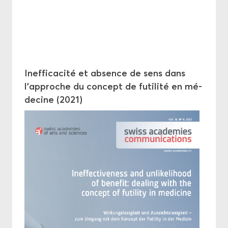
In­ef­fi­ca­ci­té et ab­sence de sens dans
l’ap­proche du concept de fu­ti­li­té en mé­
de­cine (2021)