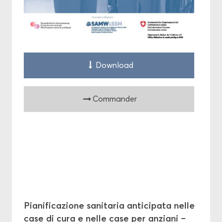
Down­load
Com­man­der
Pia­ni­fi­ca­zione sa­ni­ta­ria an­ti­ci­pa­ta nelle
case di cura e nelle case per an­zia­ni –