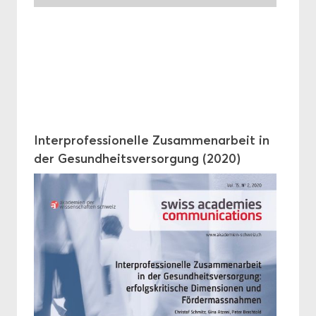
In­ter­pro­fes­sio­nelle Zu­sam­me­nar­beit in
der Ge­sund­heits­ver­sor­gung (2020)