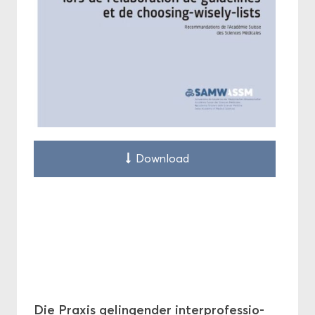
Down­load
Die Praxis ge­lin­gen­der in­ter­pro­fes­sio­