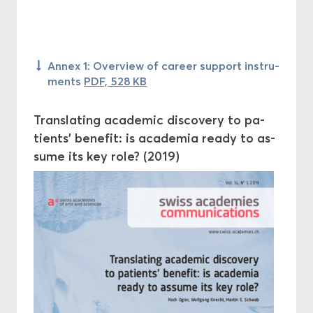
Annex 1: Over­view of ca­reer sup­port ins­tru­
ments
PDF, 528 KB
Trans­la­ting aca­de­mic dis­co­ve­ry to pa­
tients' be­ne­fit: is aca­de­mia ready to as­
sume its key role? (2019)