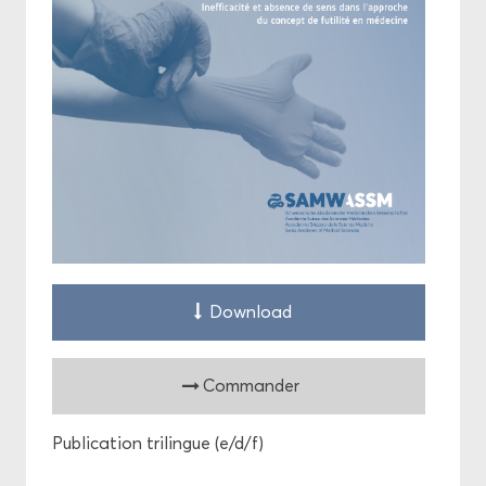
Down­load
Com­man­der
Pu­bli­ca­tion tri­lingue (e/d/f)