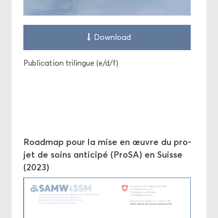
Down­load
Pu­bli­ca­tion tri­lingue (e/d/f)
Road­map pour la mise en œuvre du pro­
jet de soins an­ti­ci­pé (ProSA) en Suisse
(2023)