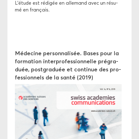
L'étude est ré­di­gée en al­le­mand avec un ré­su­
mé en fran­çais.
Mé­de­cine per­son­na­li­sée. Bases pour la
for­ma­tion in­ter­pro­fes­sion­nelle pré­gra­
duée, post­gra­duée et conti­nue des pro­
fes­sion­nels de la santé (2019)