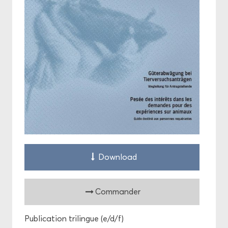
Down­load
Com­man­der
Pu­bli­ca­tion tri­lingue (e/d/f)