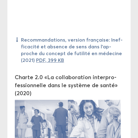
Re­com­man­da­tions, ver­sion fran­çaise: In­ef­
fi­ca­ci­té et ab­sence de sens dans l’ap­
proche du concept de fu­ti­li­té en mé­de­cine
(2021)
PDF, 399 KB
Charte 2.0 «La col­la­bo­ra­tion in­ter­pro­
fes­sion­nelle dans le sys­tème de santé»
(2020)