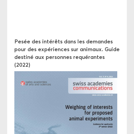
Pesée des in­té­rêts dans les de­mandes
pour des ex­pé­riences sur ani­maux. Guide
des­ti­né aux per­sonnes re­qué­rantes
(2022)