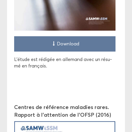
Down­load
L'étude est ré­di­gée en al­le­mand avec un ré­su­
mé en fran­çais.
Centres de référence ma­la­dies rares.
Rap­port à l’at­ten­tion de l’OFSP (2016)