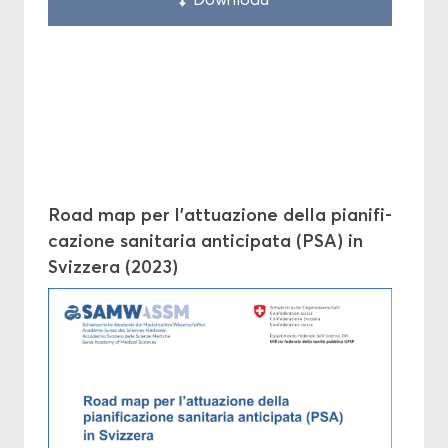
Road map per l'at­tua­zione della pia­ni­fi­
ca­zione sa­ni­ta­ria an­ti­ci­pa­ta (PSA) in
Sviz­ze­ra (2023)