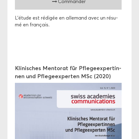
Com­man­der
L'étude est ré­di­gée en al­le­mand avec un ré­su­
mé en fran­çais.
Kli­nisches Men­to­rat für Pfle­geex­per­tin­
nen und Pfle­geex­per­ten MSc (2020)