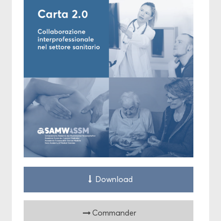
Down­load
Com­man­der