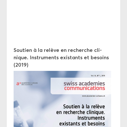
Sou­tien à la re­lève en re­cherche cli­
nique. Ins­tru­ments exis­tants et be­soins
(2019)