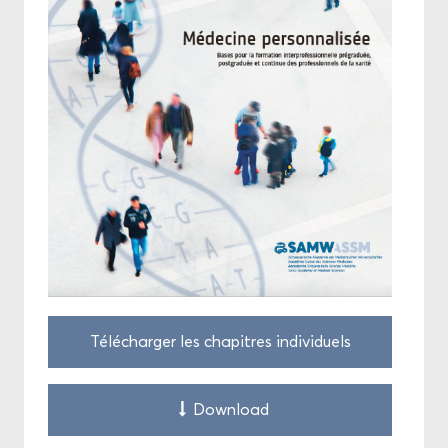
Té­lé­char­ger les cha­pitres in­di­vi­duels
Down­load