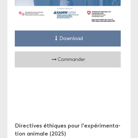
Down­load
Com­man­der
Di­rec­tives éthiques pour l’ex­pé­ri­men­ta­
tion ani­male (2025)