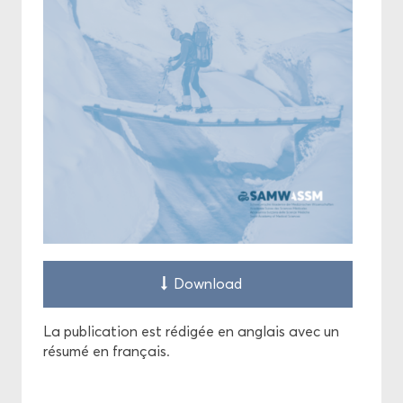
Down­load
La pu­bli­ca­tion est ré­di­gée en an­glais avec un
ré­su­mé en fran­çais.