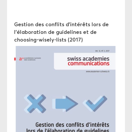
Ges­tion des conflits d’in­té­rêts lors de
l’éla­bo­ra­tion de gui­de­lines et de
choosing-​wisely-lists (2017)