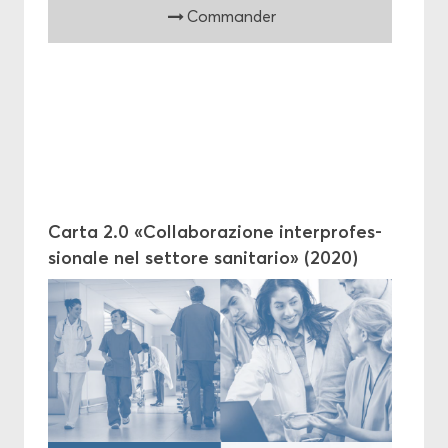
Com­man­der
Carta 2.0 «Col­la­bo­ra­zione in­ter­pro­fes­
sio­nale nel set­tore sa­ni­ta­rio» (2020)