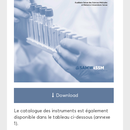
Down­load
Le ca­ta­logue des ins­tru­ments est éga­le­ment
dis­po­nible dans le ta­bleau ci-​dessous (an­nexe
1).