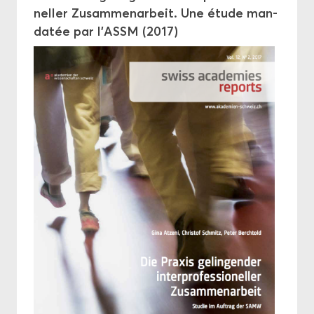
nel­ler Zu­sam­me­nar­beit. Une étude man­
da­tée par l’ASSM (2017)