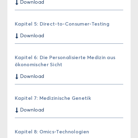
$
Down­load
Ka­pi­tel 5: Direct-​to-Consumer-Testing
$
Down­load
Ka­pi­tel 6: Die Per­so­na­li­sier­te Me­di­zin aus
öko­no­mi­scher Sicht
$
Down­load
Ka­pi­tel 7: Me­di­zi­ni­sche Ge­ne­tik
$
Down­load
Ka­pi­tel 8: Omics-​Technologien