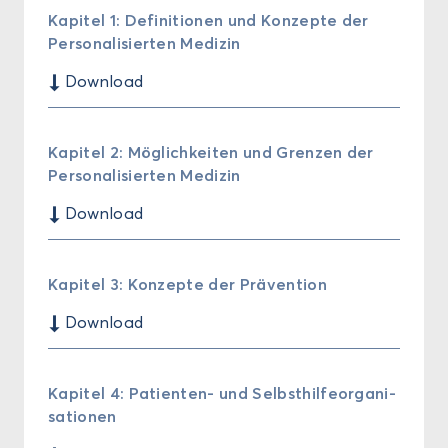
Ka­pi­tel 1: De­fi­ni­tio­nen und Kon­zep­te der
Per­so­na­li­sier­ten Me­di­zin
$
Down­load
Ka­pi­tel 2: Mög­lich­kei­ten und Gren­zen der
Per­so­na­li­sier­ten Me­di­zin
$
Down­load
Ka­pi­tel 3: Kon­zep­te der Prä­ven­ti­on
$
Down­load
Ka­pi­tel 4: Patienten-​ und Selbst­hil­fe­or­ga­ni­
sa­tio­nen