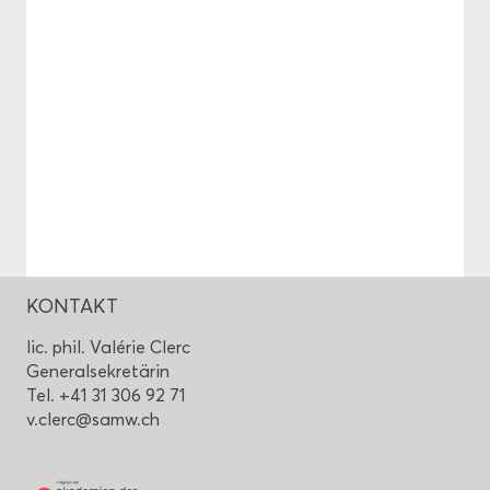
KON­TAKT
lic. phil. Valérie Clerc
Ge­ne­ral­se­kre­tä­rin
Tel. +41 31 306 92 71
v.clerc@samw.ch