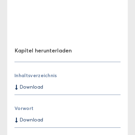
Ka­pi­tel her­un­ter­la­den
In­halts­ver­zeich­nis
$
Down­load
Vor­wort
$
Down­load