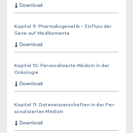
$
Down­load
Ka­pi­tel 9: Phar­ma­ko­ge­ne­tik – Ein­fluss der
Gene auf Me­di­ka­men­te
$
Down­load
Ka­pi­tel 10: Per­so­na­li­sier­te Me­di­zin in der
On­ko­lo­gie
$
Down­load
Ka­pi­tel 11: Da­ten­wis­sen­schaf­ten in der Per­
so­na­li­sier­ten Me­di­zin
$
Down­load