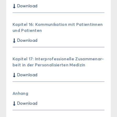
$
Down­load
Ka­pi­tel 16: Kom­mu­ni­ka­ti­on mit Pa­ti­en­tin­nen
und Pa­ti­en­ten
$
Down­load
Ka­pi­tel 17: In­ter­pro­fes­sio­nel­le Zu­sam­men­ar­
beit in der Per­so­na­li­sier­ten Me­di­zin
$
Down­load
An­hang
$
Down­load