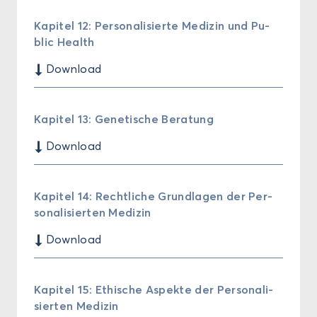
Ka­pi­tel 12: Per­so­na­li­sier­te Me­di­zin und Pu­
blic Health
$
Down­load
Ka­pi­tel 13: Ge­ne­ti­sche Be­ra­tung
$
Down­load
Ka­pi­tel 14: Recht­li­che Grund­la­gen der Per­
so­na­li­sier­ten Me­di­zin
$
Down­load
Ka­pi­tel 15: Ethi­sche Aspek­te der Per­so­na­li­
sier­ten Me­di­zin