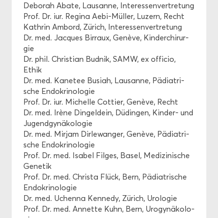
De­bo­rah Abate, Lau­sanne, In­ter­es­sen­ver­tre­tung
Prof. Dr. iur. Re­gi­na Aebi-​Müller, Lu­zern, Recht
Kath­rin Am­bord, Zü­rich, In­ter­es­sen­ver­tre­tung
Dr. med. Jac­ques Bir­r­aux, Genève, Kin­der­chir­ur­
gie
Dr. phil. Chris­ti­an Bud­nik, SAMW, ex of­fi­cio,
Ethik
Dr. med. Ka­ne­tee Bu­siah, Lau­sanne, Päd­ia­tri­
sche En­do­kri­no­lo­gie
Prof. Dr. iur. Mi­chel­le Cot­tier, Genève, Recht
Dr. med. Irène Din­geld­ein, Düdingen, Kinder-​ und
Ju­gend­gy­nä­ko­lo­gie
Dr. med. Mir­jam Dir­le­wan­ger, Genève, Päd­ia­tri­
sche En­do­kri­no­lo­gie
Prof. Dr. med. Isa­bel Fil­ges, Basel, Me­di­zi­ni­sche
Ge­ne­tik
Prof. Dr. med. Chris­ta Flück, Bern, Päd­ia­tri­sche
En­do­kri­no­lo­gie
Dr. med. Uchen­na Ken­ne­dy, Zürich, Uro­lo­gie
Prof. Dr. med. An­net­te Kuhn, Bern, Uro­gy­nä­ko­lo­