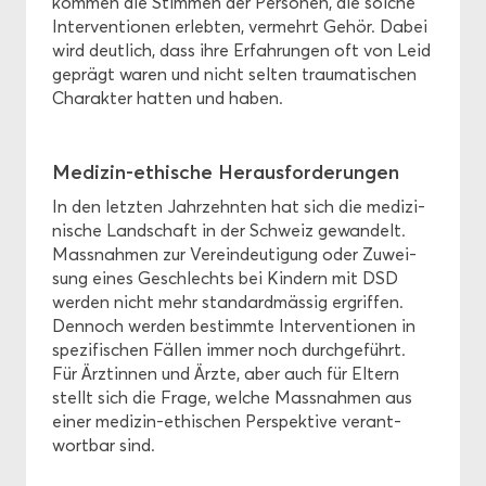
kom­men die Stim­men der Per­so­nen, die sol­che
In­ter­ven­tio­nen er­leb­ten, ver­mehrt Gehör. Dabei
wird deut­lich, dass ihre Er­fah­run­gen oft von Leid
ge­prägt waren und nicht sel­ten trau­ma­ti­schen
Cha­rak­ter hat­ten und haben.
Medizin-​ethische Her­aus­for­de­run­gen
In den letz­ten Jahr­zehn­ten hat sich die me­di­zi­
ni­sche Land­schaft in der Schweiz ge­wan­delt.
Mass­nah­men zur Ver­ein­deu­ti­gung oder Zu­wei­
sung eines Ge­schlechts bei Kin­dern mit DSD
wer­den nicht mehr stan­dard­mäs­sig er­grif­fen.
Den­noch wer­den be­stimm­te In­ter­ven­tio­nen in
spe­zi­fi­schen Fäl­len immer noch durch­ge­führt.
Für Ärz­tin­nen und Ärzte, aber auch für El­tern
stellt sich die Frage, wel­che Mass­nah­men aus
einer medizin-​ethischen Per­spek­ti­ve ver­ant­
wort­bar sind.