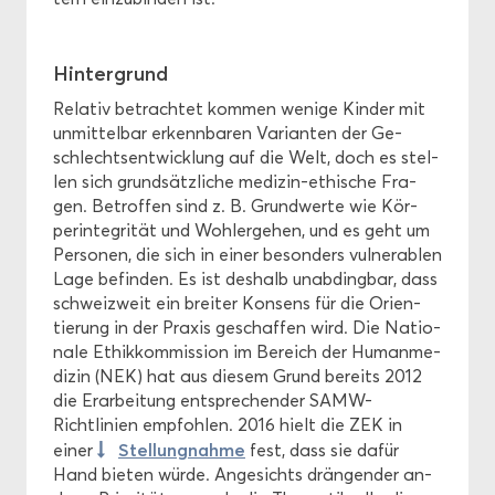
Hin­ter­grund
Re­la­tiv be­trach­tet kom­men we­ni­ge Kin­der mit
un­mit­tel­bar er­kenn­ba­ren Va­ri­an­ten der Ge­
schlechts­ent­wick­lung auf die Welt, doch es stel­
len sich grund­sätz­li­che medizin-​ethische Fra­
gen. Be­trof­fen sind z. B. Grund­wer­te wie Kör­
per­in­te­gri­tät und Wohl­erge­hen, und es geht um
Per­so­nen, die sich in einer be­son­ders vul­ner­a­blen
Lage be­fin­den. Es ist des­halb un­ab­ding­bar, dass
schweiz­weit ein brei­ter Kon­sens für die Ori­en­
tie­rung in der Pra­xis ge­schaf­fen wird. Die Na­tio­
na­le Ethik­kom­mis­si­on im Be­reich der Hu­man­me­
di­zin (NEK) hat aus die­sem Grund be­reits 2012
die Er­ar­bei­tung ent­spre­chen­der SAMW-​
Richtlinien emp­foh­len. 2016 hielt die ZEK in
Stel­lung­nah­me
einer
fest, dass sie dafür
Hand bie­ten würde. An­ge­sichts drän­gen­der an­