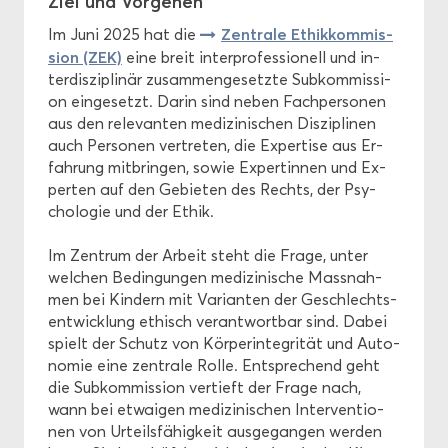
Ziel und Vor­ge­hen
Zen­tra­le Ethik­kom­mis­
Im Juni 2025 hat die
si­on (ZEK)
eine breit in­ter­pro­fes­sio­nell und in­
ter­dis­zi­pli­när zu­sam­men­ge­setz­te Sub­kom­mis­si­
on ein­ge­setzt. Darin sind neben Fach­per­so­nen
aus den re­le­van­ten me­di­zi­ni­schen Dis­zi­pli­nen
auch Per­so­nen ver­tre­ten, die Ex­per­ti­se aus Er­
fah­rung mit­brin­gen, sowie Ex­per­tin­nen und Ex­
per­ten auf den Ge­bie­ten des Rechts, der Psy­
cho­lo­gie und der Ethik.
Im Zen­trum der Ar­beit steht die Frage, unter
wel­chen Be­din­gun­gen me­di­zi­ni­sche Mass­nah­
men bei Kin­dern mit Va­ri­an­ten der Ge­schlechts­
ent­wick­lung ethisch ver­ant­wort­bar sind. Dabei
spielt der Schutz von Kör­per­in­te­gri­tät und Au­to­
no­mie eine zen­tra­le Rolle. Ent­spre­chend geht
die Sub­kom­mis­si­on ver­tieft der Frage nach,
wann bei et­wa­igen me­di­zi­ni­schen In­ter­ven­tio­
nen von Ur­teils­fä­hig­keit aus­ge­gan­gen wer­den