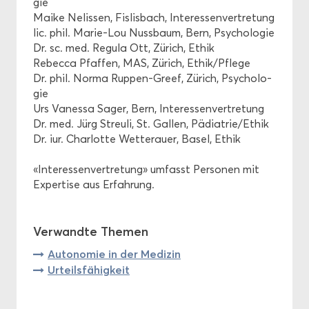
gie
Maike Ne­lis­sen, Fis­lis­bach, In­ter­es­sen­ver­tre­tung
lic. phil. Marie-​Lou Nuss­baum, Bern, Psy­cho­lo­gie
Dr. sc. med. Re­gu­la Ott, Zürich, Ethik
Re­bec­ca Pfaf­fen, MAS, Zürich, Ethik/Pfle­ge
Dr. phil. Norma Ruppen-​Greef, Zürich, Psy­cho­lo­
gie
Urs Va­nes­sa Sager, Bern, In­ter­es­sen­ver­tre­tung
Dr. med. Jürg Streu­li, St. Gal­len, Päd­ia­trie/Ethik
Dr. iur. Char­lot­te Wet­ter­au­er, Basel, Ethik
«In­ter­es­sen­ver­tre­tung» um­fasst Per­so­nen mit
Ex­per­ti­se aus Er­fah­rung.
Ver­wand­te The­men
Au­to­no­mie in der Me­di­zin
Ur­teils­fä­hig­keit