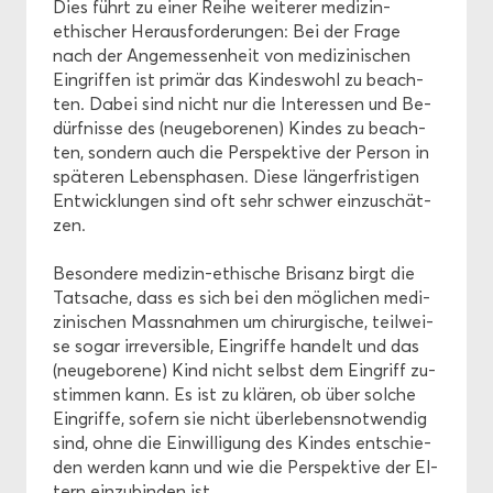
Dies führt zu einer Reihe wei­te­rer medizin-​
ethischer Her­aus­for­de­run­gen: Bei der Frage
nach der An­ge­mes­sen­heit von me­di­zi­ni­schen
Ein­grif­fen ist pri­mär das Kin­des­wohl zu be­ach­
ten. Dabei sind nicht nur die In­ter­es­sen und Be­
dürf­nis­se des (neu­ge­bo­re­nen) Kin­des zu be­ach­
ten, son­dern auch die Per­spek­ti­ve der Per­son in
spä­te­ren Le­bens­pha­sen. Diese län­ger­fris­ti­gen
Ent­wick­lun­gen sind oft sehr schwer ein­zu­schät­
zen.
Be­son­de­re medizin-​ethische Bri­sanz birgt die
Tat­sa­che, dass es sich bei den mög­li­chen me­di­
zi­ni­schen Mass­nah­men um chir­ur­gi­sche, teil­wei­
se sogar ir­rever­si­ble, Ein­grif­fe han­delt und das
(neu­ge­bo­re­ne) Kind nicht selbst dem Ein­griff zu­
stim­men kann. Es ist zu klä­ren, ob über sol­che
Ein­grif­fe, so­fern sie nicht über­le­bens­not­wen­dig
sind, ohne die Ein­wil­li­gung des Kin­des ent­schie­
den wer­den kann und wie die Per­spek­ti­ve der El­
tern ein­zu­bin­den ist.