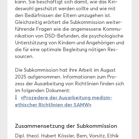
kann. Sie be­schäf­tigt sich damit, wie das Kin­
des­wohl ge­schützt wer­den soll­te und wie mit
den Be­dürf­nis­sen der El­tern um­zu­ge­hen ist.
Gleich­zei­tig er­ör­tert die Sub­kom­mis­si­on wei­ter­
füh­ren­de Fra­gen wie die an­ge­mes­se­ne Kom­mu­
ni­ka­ti­on von DSD-​Befunden, die psy­cho­lo­gi­sche
Un­ter­stüt­zung von Kin­dern und An­ge­hö­ri­gen und
die für eine op­ti­ma­le Be­glei­tung nö­ti­gen Res­
sour­cen.
Die Sub­kom­mis­si­on hat ihre Ar­beit im Au­gust
2025 auf­ge­nom­men. In­for­ma­tio­nen zum Pro­
zess der Aus­ar­bei­tung von Richt­li­ni­en fin­den sich
im fol­gen­den Do­ku­ment:
«Pro­ze­de­re der Aus­ar­bei­tung medizin-​
ethischer Richt­li­ni­en der SAMW»
Zu­sam­men­set­zung der Sub­kom­mis­si­on
Dipl. theol. Hu­bert Köss­ler, Bern, Vor­sitz, Ethik