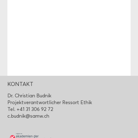
KON­TAKT
Dr. Chris­ti­an Bud­nik
Pro­jekt­ver­ant­wort­li­cher Res­sort Ethik
Tel. +41 31 306 92 72
c.bud­nik@samw.ch