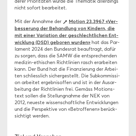
de­rer Prio­ri­tä­ten wurde die The­ma­tik al­ler­dings
nicht so­fort be­ar­bei­tet.
Mo­ti­on 23.3967 «Ver­
Mit der An­nah­me der
bes­se­rung der Be­hand­lung von Kin­dern, die
mit einer Va­ria­ti­on der ge­schlecht­li­chen Ent­
wick­lung (DSD) ge­bo­ren wur­den»
hat das Par­
la­ment 2024 den Bun­des­rat be­auf­tragt, dafür
zu sor­gen, dass die SAMW die ent­spre­chen­den
medizin-​ethischen Richt­li­ni­en rasch er­ar­bei­ten
kann. Der Bund hat die Fi­nan­zie­rung der Ar­bei­
ten schliess­lich si­cher­ge­stellt. Die Sub­kom­mis­si­
on ar­bei­tet er­geb­nis­of­fen und ist in der Aus­ar­
bei­tung der Richt­li­ni­en frei. Ge­mäss Mo­ti­ons­
text sol­len die Stel­lung­nah­me der NEK von
2012, neu­es­te wis­sen­schaft­li­che Ent­wick­lun­gen
und die Per­spek­ti­ve von «Be­trof­fe­nen» be­rück­
sich­tigt wer­den.