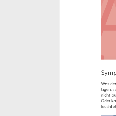
Sym­p
Was der 
ti­gen, s
nicht au
Oder kan
leuch­te­