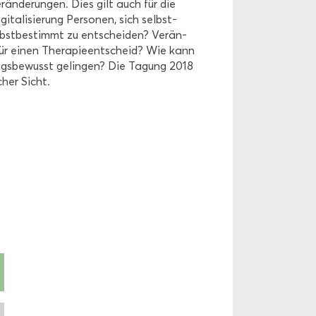
er­än­de­run­gen. Dies gilt auch für die
i­ta­li­sie­rung Per­so­nen, sich selbst­
elbst­be­stimmt zu ent­schei­den? Ver­än­
ng für einen The­ra­pie­ent­scheid? Wie kann
ngs­be­wusst ge­lin­gen? Die Ta­gung 2018
­cher Sicht.