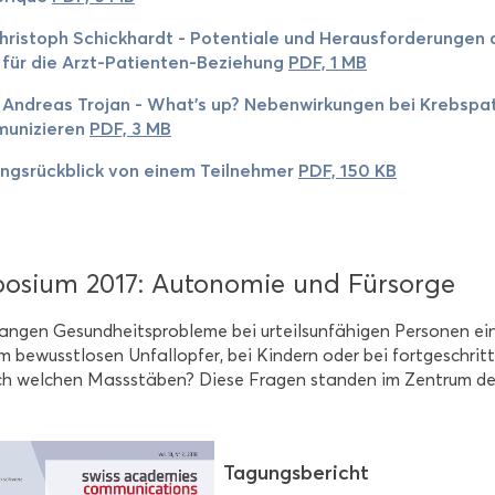
hris­toph Schick­hardt - Po­ten­tia­le und Her­aus­for­de­run­gen d
s für die Arzt-​Patienten-Beziehung
PDF, 1 MB
 An­dre­as Tro­jan - What's up? Ne­ben­wir­kun­gen bei Krebs­pa­
u­ni­zie­ren
PDF, 3 MB
ngs­rück­blick von einem Teil­neh­mer
PDF, 150 KB
o­si­um 2017: Au­to­no­mie und Für­sor­ge
an­gen Ge­sund­heits­pro­ble­me bei ur­teils­un­fä­hi­gen Per­so­nen e
m be­wusst­lo­sen Un­fall­op­fer, bei Kin­dern oder bei fort­ge­schri
h wel­chen Mass­stä­ben? Diese Fra­gen stan­den im Zen­trum de
Ta­gungs­be­richt