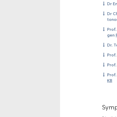
Dr Em
Dr Ch
to­no
Prof.
gen
Dr. T
Prof.
Prof.
Prof.
KB
Sym­po