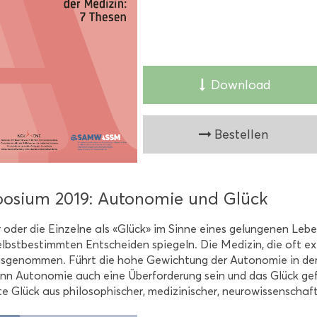
Down­load
Be­stel­len
o­si­um 2019: Au­to­no­mie und Glück
oder die Ein­zel­ne als «Glück» im Sinne eines ge­lun­ge­nen Le­ben
elbst­be­stimm­ten Ent­schei­den spie­geln. Die Me­di­zin, die oft exis
s­ge­nom­men. Führt die hohe Ge­wich­tung der Au­to­no­mie in der Me
n Au­to­no­mie auch eine Über­for­de­rung sein und das Glück ge
te Glück aus phi­lo­so­phi­scher, me­di­zi­ni­scher, neu­ro­wis­sen­schaft­