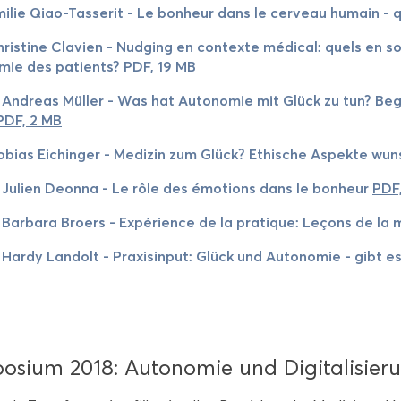
i­lie Qiao-​Tasserit - Le bon­heur dans le cer­veau hu­main -
ris­ti­ne Cla­vi­en - Nud­ging en con­tex­te médical: quels en so
­mie des pa­ti­ents?
PDF, 19 MB
 An­dre­as Mül­ler - Was hat Au­to­no­mie mit Glück zu tun? Be­gri
PDF, 2 MB
o­bi­as Ei­chin­ger - Me­di­zin zum Glück? Ethi­sche Aspek­te wunsc
 Ju­li­en De­on­na - Le rôle des émotions dans le bon­heur
PDF
 Bar­ba­ra Bro­ers - Expérience de la pra­tique: Leçons de la 
 Hardy Lan­dolt - Pra­xi­sin­put: Glück und Au­to­no­mie - gibt
­si­um 2018: Au­to­no­mie und Di­gi­ta­li­sie­