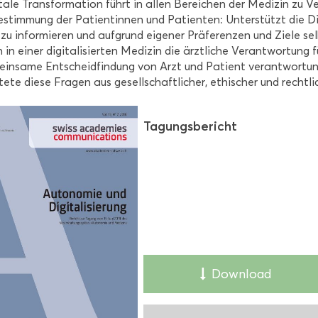
­ta­le Trans­for­ma­ti­on führt in allen Be­rei­chen der Me­di­zin zu V
­stim­mung der Pa­ti­en­tin­nen und Pa­ti­en­ten: Un­ter­stützt die Di­g
 zu in­for­mie­ren und auf­grund ei­ge­ner Prä­fe­ren­zen und Ziele s
 in einer di­gi­ta­li­sier­ten Me­di­zin die ärzt­li­che Ver­ant­wor­tu
ein­sa­me Ent­scheid­fin­dung von Arzt und Pa­ti­ent ver­ant­wor­tu
te­te diese Fra­gen aus ge­sell­schaft­li­cher, ethi­scher und recht­li
Ta­gungs­be­richt
Down­load