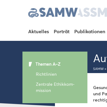
Ak­tu­el­les
Por­trät
Pu­bli­ka­tio­nen
Au­
The­men A–Z
SAMW
»
Richt­li­ni­en
Zen­tra­le Ethik­kom­
Ge­sund
mis­si­on
und Pa­
rech­ti