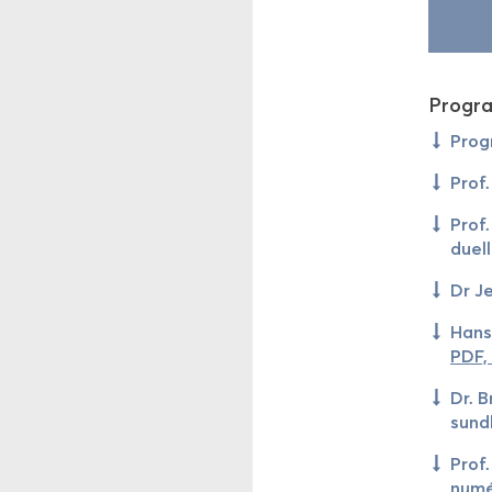
Pro­gr
Pro­g
Prof.
Prof.
du­el
Dr Je
Han­s
PDF,
Dr. B
sund­
Prof.
numé