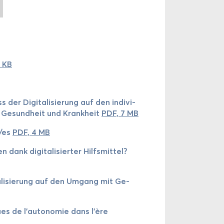
8 KB
er Di­gi­ta­li­sie­rung auf den in­di­vi­
it Ge­sund­heit und Krank­heit
PDF, 7 MB
t/es
PDF, 4 MB
dank di­gi­ta­li­sier­ter Hilfs­mit­tel?
a­li­sie­rung auf den Um­gang mit Ge­
ues de l'au­to­no­mie dans l'ère