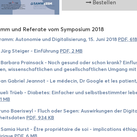
Be­stel­len
amm und Re­fe­ra­te vom Sym­po­si­um 2018
ramm: Au­to­no­mie und Di­gi­ta­li­sie­rung, 15. Juni 2018
PDF, 61
 Jürg Stei­ger - Ein­füh­rung
PDF, 2 MB
 Bar­ba­ra Prain­sack - Noch ge­sund oder schon krank? Ein­fluss d
­len, wis­sen­schaft­li­chen und ge­sell­schaft­li­chen Um­gang m
an Ga­bri­el Jean­not - Le médecin, Dr Goog­le et les pa­ti­en
u­e­li Trüeb - Dia­be­tes: Ein­fa­cher und selbst­be­stimm­ter leben 
 1 MB
runo Bae­ris­wyl - Fluch oder Segen: Aus­wir­kun­gen der Di­gi­t
heits­da­ten
PDF, 934 KB
 Samia Hurst - Être propriétaire de soi - im­pli­ca­ti­ons éthiq
rique
PDF, 6 MB