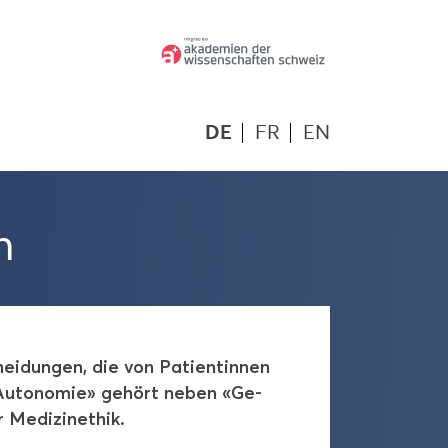
DE
FR
EN
n
ei­dun­gen, die von Pa­ti­en­tin­nen
 «Au­to­no­mie» ge­hört neben «Ge­
 Me­di­zi­n­ethik.