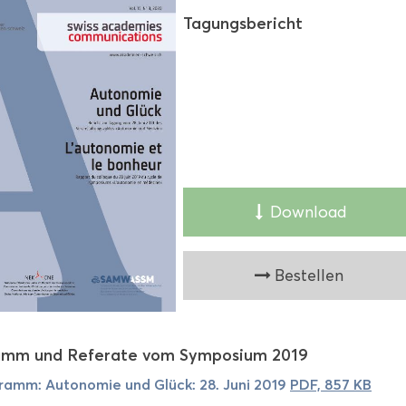
Ta­gungs­be­richt
Down­load
Be­stel­len
amm und Re­fe­ra­te vom Sym­po­si­um 2019
ramm: Au­to­no­mie und Glück: 28. Juni 2019
PDF, 857 KB