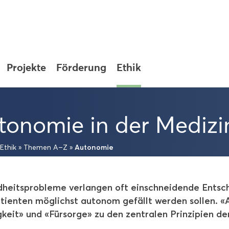
Pro­jek­te
För­de­rung
Ethik
to­no­mie in der Me­di­zi
Au­to­no­mie
Ethik
»
The­men A–Z
»
­heits­pro­ble­me ver­lan­gen oft ein­schnei­den­de Ent­sch
ti­en­ten mög­lichst au­to­nom ge­fällt wer­den sol­len.
g­keit» und «Für­sor­ge» zu den zen­tra­len Prin­zi­pi­en der