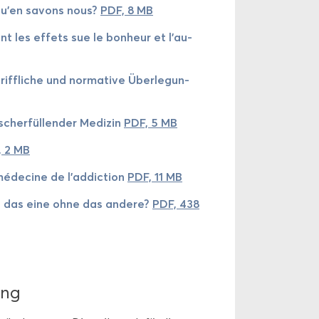
 qu’en sa­vons nous?
PDF, 8 MB
nt les ef­fets sue le bon­heur et l'au­
ff­li­che und nor­ma­ti­ve Über­le­gun­
h­er­fül­len­der Me­di­zin
PDF, 5 MB
, 2 MB
médecine de l'ad­dic­tion
PDF, 11 MB
 es das eine ohne das an­de­re?
PDF, 438
rung