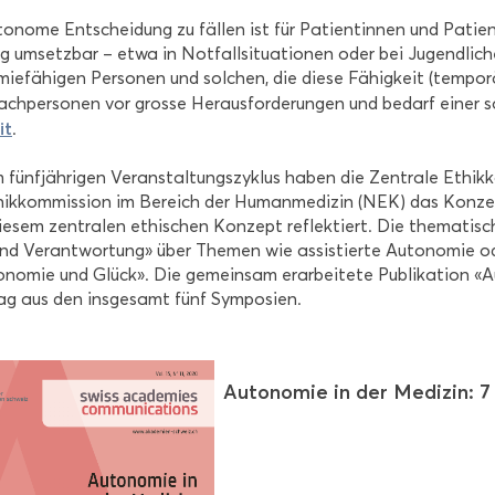
o­no­me Ent­schei­dung zu fäl­len ist für Pa­ti­en­tin­nen und Pa­ti­
ig um­setz­bar – etwa in Not­fall­si­tua­tio­nen oder bei Ju­gend­li
mie­fä­hi­gen Per­so­nen und sol­chen, die diese Fä­hig­keit (tem­po­rär
ch­per­so­nen vor gros­se Her­aus­for­de­run­gen und be­darf einer so
it
.
 fünf­jäh­ri­gen Ver­an­stal­tungs­zy­klus haben die Zen­tra­le Eth
hik­kom­mis­si­on im Be­reich der Hu­man­me­di­zin (NEK) das Kon­ze
die­sem zen­tra­len ethi­schen Kon­zept re­flek­tiert. Die the­ma­ti
d Ver­ant­wor­tung» über The­men wie as­sis­tier­te Au­to­no­mie oder 
­no­mie und Glück». Die ge­mein­sam er­ar­bei­te­te Pu­bli­ka­ti­on «A
rag aus den ins­ge­samt fünf Sym­po­si­en.
Au­to­no­mie in der Me­di­zin: 