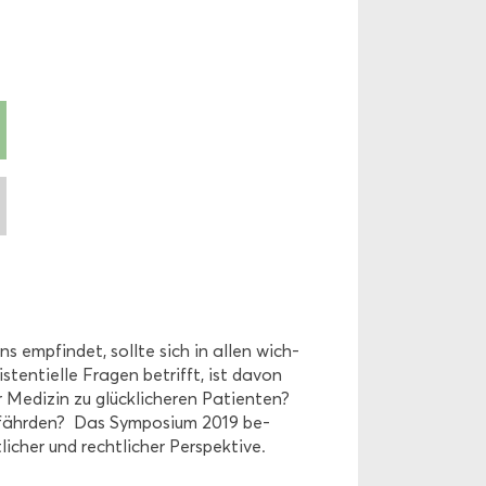
s emp­fin­det, soll­te sich in allen wich­
­ten­ti­el­le Fra­gen be­trifft, ist davon
­di­zin zu glück­li­che­ren Pa­ti­en­ten?
­fähr­den? Das Sym­po­si­um 2019 be­
li­cher und recht­li­cher Per­spek­ti­ve.