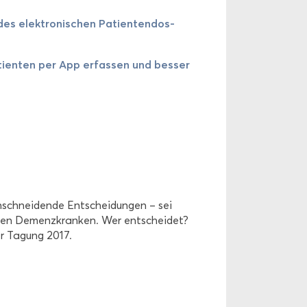
es elek­tro­ni­schen Pa­ti­en­ten­dos­
ti­en­ten per App er­fas­sen und bes­ser
in­schnei­den­de Ent­schei­dun­gen – sei
t­ten De­menz­kran­ken. Wer ent­schei­det?
r Ta­gung 2017.