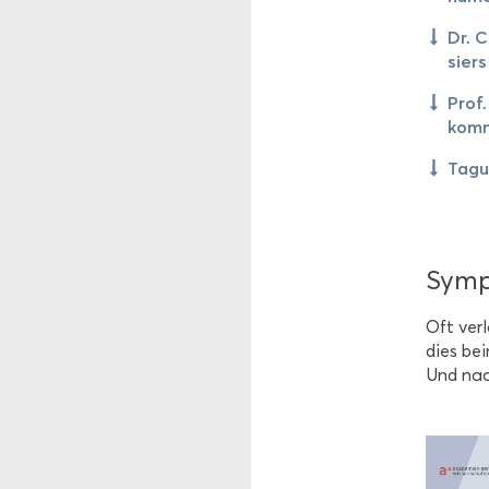
Dr. C
sier
Prof.
kom­m
Ta­gu
Sym­p
Oft ver­l
dies bei
Und nac