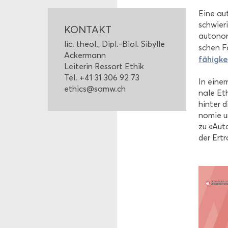
Eine au­t
schwie­r
KON­TAKT
au­to­no­
lic. theol., Dipl.-Biol. Si­byl­le
schen Fa
Acker­mann
fä­hig­ke
Lei­te­rin Res­sort Ethik
Tel. +41 31 306 92 73
In einem
ethics@samw.ch
na­le Et
hin­ter 
no­mie un
zu «Au­to
der Er­t