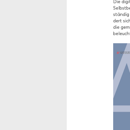
Die di­gi
Selbst­be
stän­dig
dert sich
die ge­m
be­leuch­