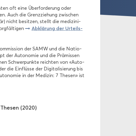
en­ten oft eine Über­for­de­rung oder
­chen. Auch die Grenz­zie­hung zwi­schen
) nicht be­sit­zen, stellt die me­di­zi­ni­
Ab­klä­rung der Ur­teils­
rg­fäl­ti­gen
ik­kom­mis­si­on der SAMW und die Na­tio­
pt der Au­to­no­mie und die Prä­mis­sen
­schen Schwer­punk­te reich­ten von «Au­to­
die Ein­flüs­se der Di­gi­ta­li­sie­rung bis
u­to­no­mie in der Me­di­zin: 7 The­sen» ist
7 The­sen (2020)