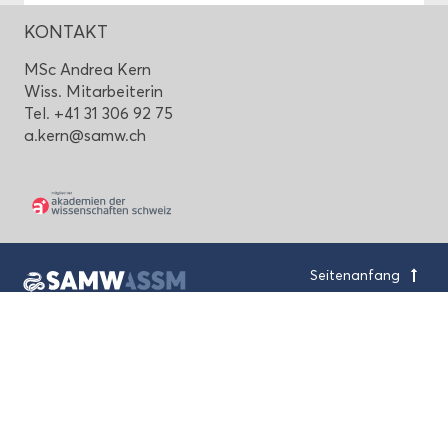
KON­TAKT
MSc An­drea Kern
Wiss. Mit­ar­bei­te­rin
Tel. +41 31 306 92 75
a.kern@samw.ch
Sei­ten­an­fang
Schwei­ze­ri­sche Aka­de­mie
der Me­di­zi­ni­schen Wis­sen­schaf­ten
Haus der Aka­de­mien
Lau­pen­stras­se 7, CH-3001 Bern
+41 31 306 92 70
mail@samw.ch