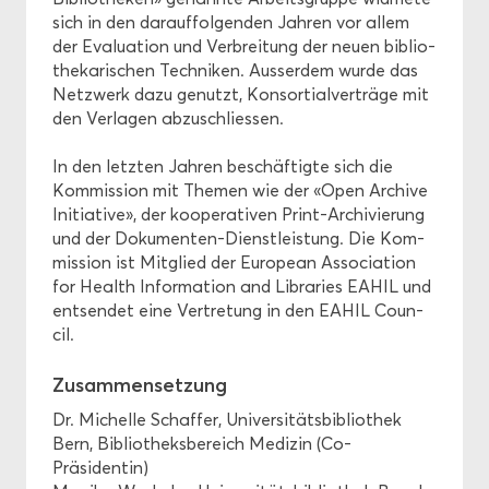
sich in den dar­auf­fol­gen­den Jah­ren vor allem
der Eva­lua­ti­on und Ver­brei­tung der neuen bi­blio­
the­ka­ri­schen Tech­ni­ken. Aus­ser­dem wurde das
Netz­werk dazu ge­nutzt, Kon­sor­ti­al­ver­trä­ge mit
den Ver­la­gen ab­zu­schlies­sen.
In den letz­ten Jah­ren be­schäf­tig­te sich die
Kom­mis­si­on mit The­men wie der «Open Ar­chi­ve
In­itia­ti­ve», der ko­ope­ra­ti­ven Print-​Archivierung
und der Dokumenten-​Dienstleistung. Die Kom­
mis­si­on ist Mit­glied der Eu­rope­an As­so­cia­ti­on
for Health In­for­ma­ti­on and Li­bra­ries EAHIL und
ent­sen­det eine Ver­tre­tung in den EAHIL Coun­
cil.
Zu­sam­men­set­zung
Dr. Mi­chel­le Schaf­fer, Uni­ver­si­täts­bi­blio­thek
Bern, Bi­blio­theks­be­reich Me­di­zin (Co-​
Präsidentin)