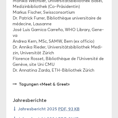
Mo­ni­ka Wechs­ler, Uni­ver­si­täts­bi­blio­thek Basel,
Me­di­zin­bi­blio­thek (Co-​Präsidentin)
Mar­kus Fi­scher, Swiss­con­sor­ti­um
Dr. Pa­trick Fur­rer, Bibliothèque uni­ver­si­taire de
médecine, Lau­sanne
José Luis Gar­ni­ca Carreño, WHO Li­bra­ry, Gen­e­
va
An­drea Kern, MSc, SAMW, Bern (ex of­fi­cio)
Dr. An­ni­ka Rie­der, Uni­ver­si­täts­bi­blio­thek Me­di­
zin, Uni­ver­si­tät Zü­rich
Flo­rence Ros­set, Bibliothèque de l’Université de
Genève, site Uni CMU
Dr. An­na­ti­na Zarda, ETH-​Bibliothek Zü­rich
Ta­gun­gen «Meet & Greet»
Jah­res­be­rich­te
Jah­res­be­richt 2025
PDF, 93 KB