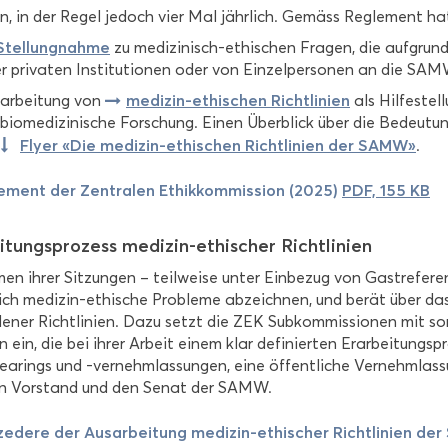
ern, in der Regel je­doch vier Mal jähr­lich. Ge­mäss Re­gle­ment ha
Stel­lung­nah­me
zu medizinisch-​ethischen Fra­gen, die auf­grund ak­
r pri­va­ten In­sti­tu­tio­nen oder von Ein­zel­per­so­nen an die SAM
medizin-​ethischen Richt­li­ni­en
­ar­bei­tung von
als Hil­fe­stel­
bio­me­di­zi­ni­sche For­schung. Einen Über­blick über die Be­deu­tung
Flyer «Die medizin-​ethischen Richt­li­ni­en der SAMW»
r
.
e­ment der Zen­tra­len Ethik­kom­mis­si­on (2025)
PDF, 155 KB
ei­tungs­pro­zess medizin-​ethischer Richt­li­ni­en
n ihrer Sit­zun­gen – teil­wei­se unter Ein­be­zug von Gast­re­fe­ren
ch medizin-​ethische Pro­ble­me ab­zeich­nen, und berät über das E
de­ner Richt­li­ni­en. Dazu setzt die ZEK Sub­kom­mis­sio­nen mit sor
n ein, die bei ihrer Ar­beit einem klar de­fi­nier­ten Er­ar­bei­tungs­
hea­rings und -​vernehmlassungen, eine öf­fent­li­che Ver­nehm­las­
n Vor­stand und den Senat der SAMW.
ze­de­re der Aus­ar­bei­tung medizin-​ethischer Richt­li­ni­en 