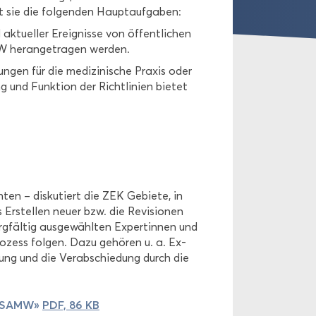
t sie die fol­gen­den Haupt­auf­ga­ben:
tu­el­ler Er­eig­nis­se von öf­fent­li­chen
W her­an­ge­tra­gen wer­den.
lun­gen für die me­di­zi­ni­sche Pra­xis oder
 und Funk­ti­on der Richt­li­ni­en bie­tet
­ten – dis­ku­tiert die ZEK Ge­bie­te, in
r­stel­len neuer bzw. die Re­vi­sio­nen
g­fäl­tig aus­ge­wähl­ten Ex­per­tin­nen und
pro­zess fol­gen. Dazu ge­hö­ren u. a. Ex­
sung und die Ver­ab­schie­dung durch die
der SAMW»
PDF, 86 KB