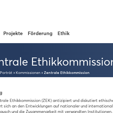
Pro­jek­te
För­de­rung
Ethik
­tra­le Ethik­kom­mis­si­o
Zen­tra­le Ethik­kom­mis­si­on
Por­trät
»
Kom­mis­sio­nen
»
ag
ra­le Ethik­kom­mis­si­on (ZEK) an­ti­zi­piert und dis­ku­tiert ethi­sch
ert sich an den Ent­wick­lun­gen auf na­tio­na­ler und in­ter­na­tio­na
tausch und die Zu­sam­men­ar­beit mit ver­wand­ten In­sti­tu­tio­ne