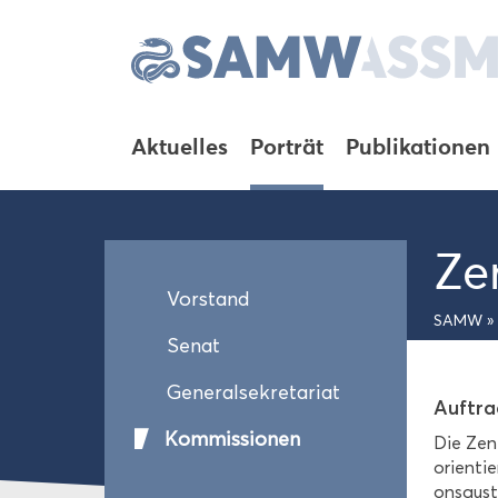
Ak­tu­el­les
Por­trät
Pu­bli­ka­tio­nen
Zen
Vor­stand
SAMW
»
Senat
Ge­ne­ral­se­kre­ta­ri­at
Auf­tr
Kom­mis­sio­nen
Die Zen­t
ori­en­ti
ons­aus­