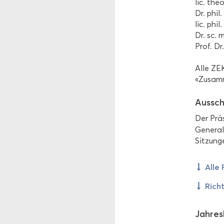
lic. theo
Dr. phil.
lic. phil
Dr. sc. 
Prof. Dr.
Alle ZEK
«Zu­sam­m
Aus­sc
Der Prä­
Generals
Sitzunge
Alle 
Richt
Jah­res