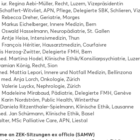
 iur. Re­gi­na Aebi-​Müller, Recht, Lu­zern, Vi­ze­prä­si­den­tin
Schaffert-​Witvliet, APN, Pfle­ge, De­le­gier­te SBK, Schlie­ren, Vi­ze
 Re­bec­ca Dre­her, Ger­ia­trie, Mor­ges
Mar­kus Ei­chel­ber­ger, In­ne­re Me­di­zin, Bern
 Os­wald Has­sel­mann, Neu­ro­päd­ia­trie, St. Gal­len
 Antje Heise, In­ten­siv­me­di­zin, Thun
 François Héritier, Haus­arzt­me­di­zin, Cour­faiv­re
 Iris Herzog-​Zwitter, De­le­gier­te FMH, Bern
ed. Mar­ti­na Hodel, Kli­ni­sche Ethik/Kon­si­li­ar­psych­ia­trie, Lu­ze
 Da­mi­an König, Recht, Sion
d. Mat­tia Le­po­ri, In­ne­re und Not­fall Me­di­zin, Bel­lin­zo­na
. med. Anja Lorch, On­ko­lo­gie, Zü­rich
Va­le­rie Luy­ckx, Ne­phrolo­gie, Zü­rich
 Made­lei­ne Mi­ra­baud, Päd­ia­trie, De­le­gier­te FMH, Genève
. Karin Nord­ström, Pu­blic Health, Win­ter­thur
. Da­nie­la Ritzenthaler-​Spielmann, Kli­ni­sche Ethik, Lau­sanne
med. Jan Schür­mann, Kli­ni­sche Ethik, Basel
l­ter, MSc Pal­lia­ti­ve Care, APN, Lies­tal
h­me an ZEK-​Sitzungen ex of­fi­cio (SAMW)