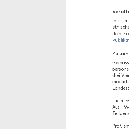
Ver­öf­
In losen
ethische
de­mie o
Pu­bli­ka
Zu­sam­
Ge­mäss 
per­so­ne
drei Vie
mög­lich
Lan­des­
Die meis­
Aus-, We
Teil­pen­
Prof. em.