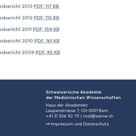
es­be­richt 2013
PDF, 117 KB
es­be­richt 2012
PDF, 115 KB
es­be­richt 2011
PDF, 159 KB
es­be­richt 2010
PDF, 161 KB
es­be­richt 2009
PDF, 85 KB
Schwei­ze­ri­sche Aka­de­mie
der Me­di­zi­ni­schen Wis­sen­schaf­ten
Haus der Aka­de­mien
Lau­pen­stras­se 7, CH-3001 Bern
+41 31 306 92 70
mail@samw.ch
Im­pres­sum und Da­ten­schutz