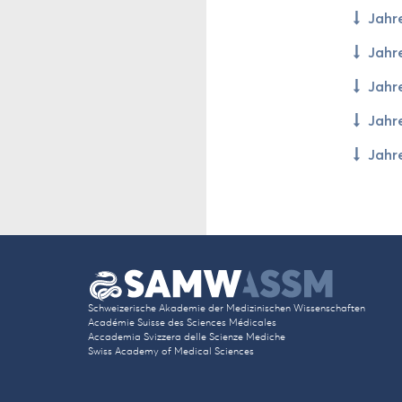
Jah­r
Jah­r
Jah­r
Jah­r
Jah­r
Schwei­ze­ri­sche Aka­de­mie der Me­di­zi­ni­schen Wis­sen­schaf­ten
Académie Suis­se des Sci­en­ces Médicales
Ac­ca­de­mia Svi­zze­ra delle Sci­en­ze Me­di­che
Swiss Aca­de­my of Me­di­cal Sci­en­ces