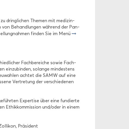
n zu dring­li­chen The­men mit medizin-​
n­gen von Be­hand­lun­gen wäh­rend der Pan­
Stel­lung­nah­men fin­den Sie im Menü
hied­li­cher Fach­be­rei­che sowie Fach­
en ein­zu­bin­den, so­lan­ge min­des­tens
Bei Neu­wah­len ach­tet die SAMW auf eine
­se­ne Ver­tre­tung der ver­schie­de­nen
­führ­ten Ex­per­ti­se über eine fun­dier­te
r­nen Ethik­kom­mis­si­on und/oder in einem
l­li­kon, Prä­si­dent