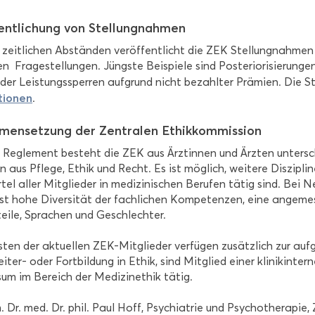
fent­li­chung von Stel­lung­nah­men
 zeit­li­chen Ab­stän­den ver­öf­fent­licht die ZEK Stel­lung­nah­me
n Fra­ge­stel­lun­gen. Jüngs­te Bei­spie­le sind Pos­te­rio­ri­sie­ru
der Leis­tungs­sper­ren auf­grund nicht be­zahl­ter Prä­mi­en. Die 
­tio­nen
.
men­set­zung der Zen­tra­len Ethik­kom­mis­si­on
Re­gle­ment be­steht die ZEK aus Ärz­tin­nen und Ärz­ten un­ter­sc
n aus Pfle­ge, Ethik und Recht. Es ist mög­lich, wei­te­re Dis­zi­pli­n
r­tel aller Mit­glie­der in me­di­zi­ni­schen Be­ru­fen tätig sind. 
st hohe Di­ver­si­tät der fach­li­chen Kom­pe­ten­zen, eine an­ge­mes
tei­le, Spra­chen und Ge­schlech­ter.
ten der ak­tu­el­len ZEK-​Mitglieder ver­fü­gen zu­sätz­lich zur auf­ge
iter-​ oder Fort­bil­dung in Ethik, sind Mit­glied einer kli­nik­in­te
sum im Be­reich der Me­di­zi­n­ethik tätig.
 Dr. med. Dr. phil. Paul Hoff, Psych­ia­trie und Psy­cho­the­ra­pie, Zo