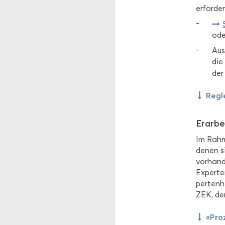
er­for­d
ode
Aus
die 
de
Re­gl
Er­ar­b
Im Rah­me
denen si
vor­han­
Ex­per­te
per­ten­
ZEK, de
«Pro­