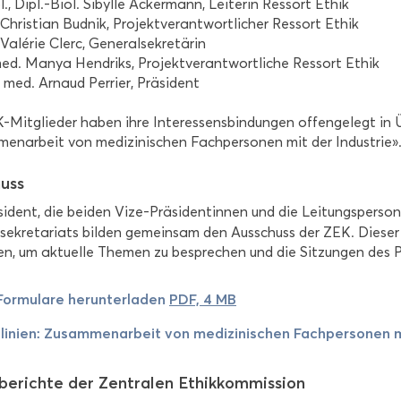
l., Dipl.-Biol. Si­byl­le Acker­mann, Lei­te­rin Res­sort Ethik
 Chris­ti­an Bud­nik, Pro­jekt­ver­ant­wort­li­cher Res­sort Ethik
. Valérie Clerc, Ge­ne­ral­se­kre­tä­rin
med. Manya Hen­driks, Pro­jekt­ver­ant­wort­li­che Res­sort Ethik
 med. Ar­n­aud Per­ri­er, Prä­si­dent
-​Mitglieder haben ihre In­ter­es­sens­bin­dun­gen of­fen­ge­legt in Ü
en­ar­beit von me­di­zi­ni­schen Fach­per­so­nen mit der In­dus­trie»
huss
si­dent, die bei­den Vize-​Präsidentinnen und die Lei­tungs­per­s
ekretariats bil­den ge­mein­sam den Aus­schuss
der ZEK. Die­ser
n, um ak­tu­el­le The­men zu be­spre­chen und die Sit­zun­gen des P
For­mu­la­re her­un­ter­la­den
PDF, 4 MB
­li­ni­en: Zu­sam­men­ar­beit von me­di­zi­ni­schen Fach­per­so­nen
­be­rich­te der Zen­tra­len Ethik­kom­mis­si­on