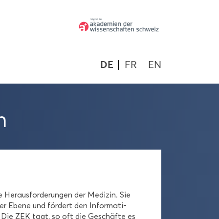
DE
FR
EN
n
e Her­aus­for­de­run­gen der Me­di­zin. Sie
­ler Ebene und för­dert den In­for­ma­ti­
n. Die ZEK tagt, so oft die Ge­schäf­te es