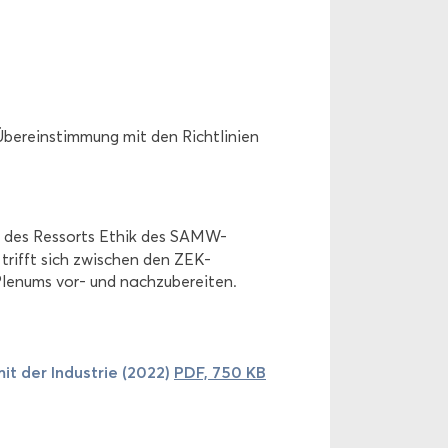
ber­ein­stim­mung mit den Richt­li­ni­en
.
on des Res­sorts Ethik des SAMW-​
 trifft sich zwi­schen den ZEK-​
le­nums vor- und nach­zu­be­rei­ten.
 mit der In­dus­trie (2022)
PDF, 750 KB