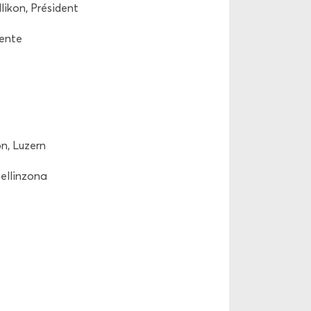
li­kon, Pré­sident
dente
on, Lu­zern
l­lin­zo­na