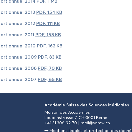
port an­nuel 2014
PDF, 1 MB
port an­nuel 2013
PDF, 154 KB
port an­nuel 2012
PDF, 111 KB
ort an­nuel 2011
PDF, 158 KB
port an­nuel 2010
PDF, 162 KB
port an­nuel 2009
PDF, 83 KB
port an­nuel 2008
PDF, 70 KB
port an­nuel 2007
PDF, 65 KB
Aca­dé­mie Suisse des Sciences Mé­di­cales
Mai­son des Aca­dé­mies
Lau­pens­trasse 7, CH-3001 Berne
+41 31 306 92 70
mail@samw.ch
Men­tions lé­gales et pro­tec­tion des don­n