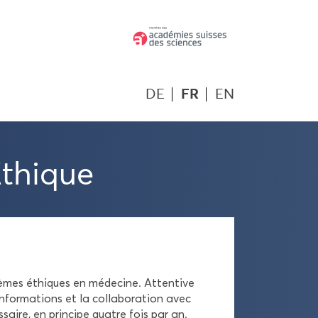
DE
FR
EN
Éthique
lèmes éthiques en mé­de­cine. At­ten­tive
in­for­ma­tions et la col­la­bo­ra­tion avec
s­saire, en prin­cipe quatre fois par an.