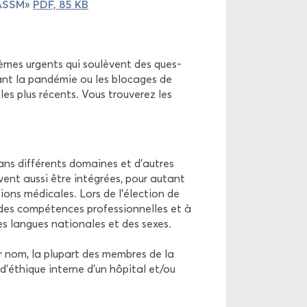
l’ASSM»
PDF, 85 KB
 thèmes ur­gents qui sou­lèvent des ques­
­dant la pan­dé­mie ou les blo­cages de
s plus ré­cents. Vous trou­ve­rez les
ans dif­fé­rents do­maines et d’autres
uvent aussi être in­té­grées, pour au­tant
ons mé­di­cales. Lors de l’élec­tion de
 des com­pé­tences pro­fes­sion­nelles et à
 des langues na­tio­nales et des sexes.
leur nom, la plu­part des membres de la
’éthique in­terne d’un hô­pi­tal et/ou