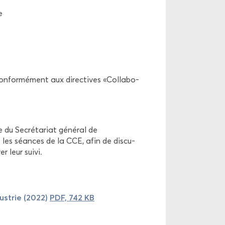
e
onfor­mé­ment aux di­rec­tives «Col­la­bo­
du Se­cré­ta­riat gé­né­ral de
 les séances de la CCE, afin de dis­cu­
er leur suivi.
dus­trie (2022)
PDF, 742 KB