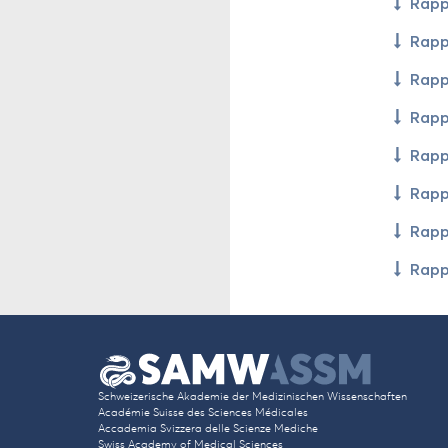
Rap­
Rap­
Rap­
Rap­p
Rap­
Rap­
Rap­
Rap­
Schwei­ze­rische Aka­de­mie der Me­di­zi­ni­schen Wis­sen­schaf­ten
Aca­dé­mie Suisse des Sciences Mé­di­cales
Ac­ca­de­mia Sviz­ze­ra delle Scienze Me­diche
Swiss Aca­de­my of Me­di­cal Sciences