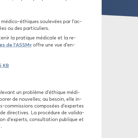
médico-​éthiques sou­le­vées par l'ac­
ées ou des par­ti­cu­liers.
e­nir la pra­tique mé­di­cale et la re­
ues de l’ASSM»
offre une vue d’en­
5 KB
le­vant un pro­blème d’éthique mé­di­
­bo­rer de nou­velles; au be­soin, elle in­
sous-​commissions com­po­sées d’ex­pertes
de di­rec­tives. La pro­cé­dure de va­li­da­
on d’ex­perts, consul­ta­tion pu­blique et
.