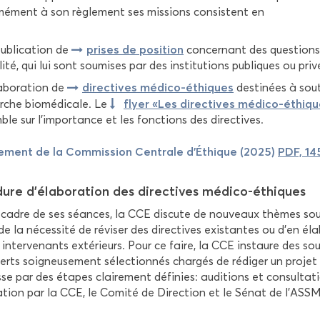
é­ment à son rè­gle­ment ses mis­sions consistent en
prises de po­si­tion
u­bli­ca­tion de
concer­nant des ques­tions 
li­té, qui lui sont sou­mises par des ins­ti­tu­tions pu­bliques ou pri­v
di­rec­tives médico-​éthiques
a­bo­ra­tion de
des­ti­nées à sou­t
flyer «Les di­rec­tives médico-​éthiq
rche bio­mé­di­cale. Le
le sur l’im­por­tance et les fonc­tions des di­rec­tives.
e­ment de la Com­mis­sion Cen­trale d'Éthique (2025)
PDF, 14
dure d'éla­bo­ra­tion des di­rec­tives médico-​éthiques
cadre de ses séances, la CCE dis­cute de nou­veaux thèmes sou­
e la né­ces­si­té de ré­vi­ser des di­rec­tives exis­tantes ou d’en éla
 in­ter­ve­nants ex­té­rieurs. Pour ce faire, la CCE ins­taure des 
erts soi­gneu­se­ment sé­lec­tion­nés char­gés de ré­di­ger un pro­jet 
se par des étapes clai­re­ment dé­fi­nies: au­di­tions et consul­ta­ti
a­tion par la CCE, le Co­mi­té de Di­rec­tion et le Sénat de l’ASSM