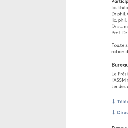
Par­ti­c
lic. thé
Dr phil.
lic. phil
Dr sc. m
Prof. Dr
Tou.te.s
ra­tion d
Bu­rea
Le Pré­s
l’ASSM f
ter des a
Té­lé
Di­re