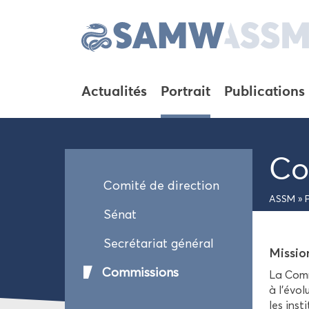
Ac­tua­li­tés
Por­trait
Pu­bli­ca­tions
Co
Co­mi­té de di­rec­tion
ASSM
»
P
Sénat
Se­cré­ta­riat gé­né­ral
Mis­sio
Com­mis­sions
La Com­m
à l’évo­l
les ins­