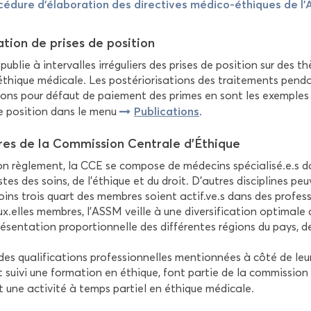
cé­dure d’éla­bo­ra­tion des di­rec­tives médico-​éthiques de 
ca­tion de prises de po­si­tion
u­blie à in­ter­valles ir­ré­gu­liers des prises de po­si­tion sur des
éthique mé­di­cale. Les pos­té­rio­ri­sa­tions des trai­te­ments pen
tions pour dé­faut de paie­ment des primes en sont les exemples le
Pu­bli­ca­tions
e po­si­tion dans le menu
.
s de la Com­mis­sion Cen­trale d'Éthique
n rè­gle­ment, la CCE se com­pose de mé­de­cins spé­cia­li­sé.e.s d
listes des soins, de l’éthique et du droit. D’autres dis­ci­plines pe
ins trois quart des membres soient actif.ve.s dans des pro­fes­si
x.elles membres, l’ASSM veille à une di­ver­si­fi­ca­tion op­ti­male
ré­sen­ta­tion pro­por­tion­nelle des dif­fé­rentes ré­gions du pays,
des qua­li­fi­ca­tions pro­fes­sion­nelles men­tion­nées à côté de 
suivi une for­ma­tion en éthique, font par­tie de la com­mis­sion d
 une ac­ti­vi­té à temps par­tiel en éthique mé­di­cale.