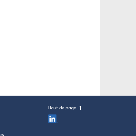
Haut de page
ées