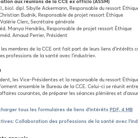
i­pa­tion aux réunions de la CCE ex of­fi­cio (ASSM)
ol., biol. dipl. Si­bylle Acker­mann, Res­pon­sable du res­sort Éthiqu
 Chris­tian Bud­nik, Res­pon­sable de pro­jet res­sort Éthique
. Va­lé­rie Clerc, Se­cré­taire gé­né­rale
éd. Manya Hen­driks, Res­pon­sable de pro­jet res­sort Éthique
 méd. Ar­naud Per­rier, Pré­sident
 les membres de la CCE ont fait part de leurs liens d'in­té­rêts c
es pro­fes­sions de la santé avec l'in­dus­trie».
u
ident, les Vice-​Présidentes et la res­pon­sable du res­sort Éthique 
orment en­semble le Bu­reau de la CCE. Celui-​ci se réunit entre
f­faires cou­rantes, de pré­pa­rer les séances plé­nières et d'as­su­r
­char­ger tous les for­mu­laires de liens d'in­té­rêts
PDF, 4 MB
c­tives: Col­la­bo­ra­tion des pro­fes­sions de la santé avec l'in­