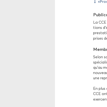
«Pro­
Pu­bli­
La CCE p
tions d'
pres­ta­
prises d
Membre
Selon so
spé­cia­
qu’au mo
nou­veau
une re­p
En plus 
CCE ont 
exercent