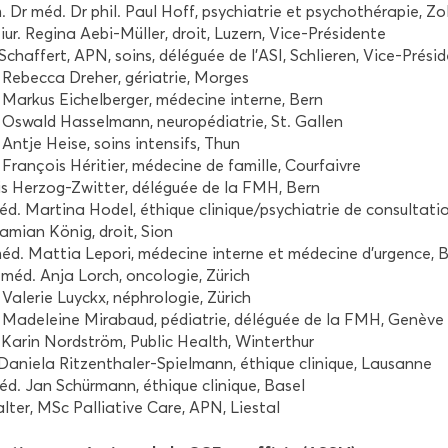
 Dr méd. Dr phil. Paul Hoff, psy­chia­trie et psy­cho­thé­ra­pie, Zol­
iur. Re­gi­na Aebi-​Müller, droit, Lu­zern, Vice-​Présidente
Schaf­fert, APN, soins, dé­lé­guée de l'ASI, Schlie­ren, Vice-​Prési
Re­bec­ca Dre­her, gé­ria­trie, Morges
Mar­kus Ei­chel­ber­ger, mé­de­cine in­terne, Bern
Os­wald Has­sel­mann, neu­ro­pé­dia­trie, St. Gal­len
Antje Heise, soins in­ten­sifs, Thun
Fran­çois Hé­ri­tier, mé­de­cine de fa­mille, Cour­faivre
Iris Herzog-​Zwitter, dé­lé­guée de la FMH, Bern
éd. Mar­ti­na Hodel, éthique cli­nique/psy­chia­trie de consul­ta­ti
Da­mian König, droit, Sion
d. Mat­tia Le­po­ri, mé­de­cine in­terne et mé­de­cine d'ur­gence, Be
 méd. Anja Lorch, on­co­lo­gie, Zürich
a­le­rie Luy­ckx, né­phro­lo­gie, Zürich
Ma­de­leine Mi­ra­baud, pé­dia­trie, dé­lé­guée de la FMH, Ge­nève
 Karin Nordström, Pu­blic Health, Win­ter­thur
 Da­nie­la Ritzenthaler-​Spielmann, éthique cli­nique, Lau­sanne
éd. Jan Schürmann, éthique cli­nique, Basel
l­ter, MSc Pal­lia­tive Care, APN, Lies­tal