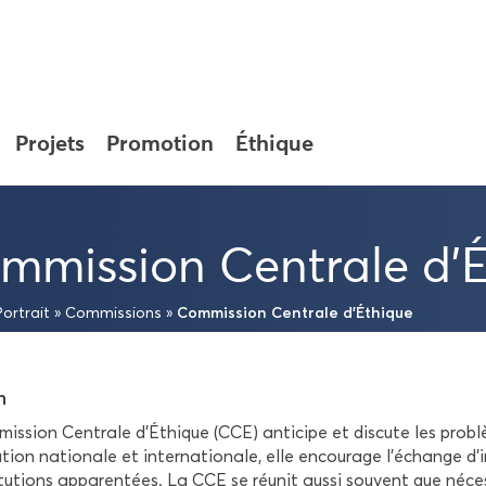
Pro­jets
Pro­mo­tion
Éthique
m­mis­sion Cen­trale d'
Com­mis­sion Cen­trale d'Éthique
or­trait
»
Com­mis­sions
»
n
is­sion Cen­trale d’Éthique (CCE) an­ti­cipe et dis­cute les pro­b
u­tion na­tio­nale et in­ter­na­tio­nale, elle en­cou­rage l’échange d’
ti­tu­tions ap­pa­ren­tées. La CCE se réunit aussi sou­vent que né­ce