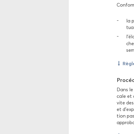
Confor­m
la p
tua­
l'él
che
semb
Rè­gl
Pro­cé­
Dans le 
cale et d
vite des
et d’ex­p
tion pas
ap­pro­b