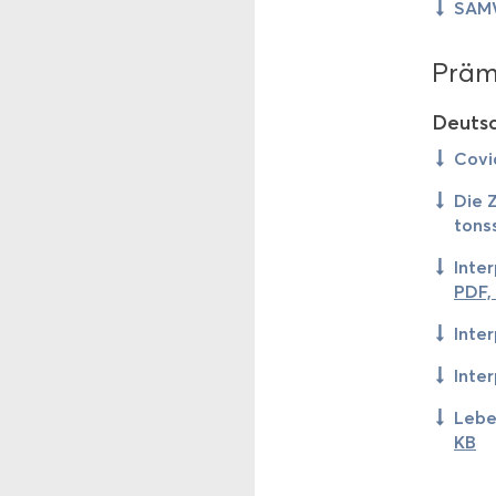
SAMW-
Prä­mi
Deutsc
Covid
Die Z
tons­
In­te
PDF,
In­te
In­te
Le­be
KB