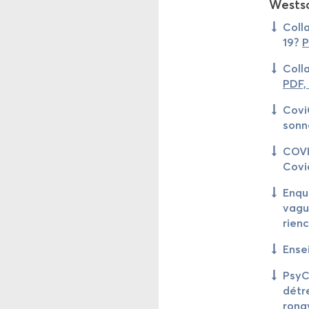
West­s
Col­l
19?
P
Col­la
PDF,
Co­vi
son­n
CO­VI
Covi
Enquê
vague
ri­en
Ens­e
Psy­C
détre
ro­na­