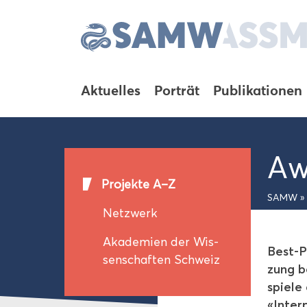
Ak­tu­el­les
Por­trät
Pu­bli­ka­tio­nen
Awa
Pro­jek­te A–Z
SAMW
»
Netz­werk
Aka­de­mien der Wis­
Best-​P
sen­schaf­ten Schweiz
zung be
spie­l
«In­ter­