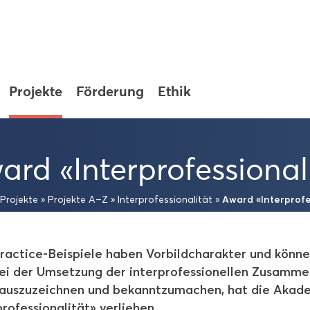
Pro­jek­te
För­de­rung
Ethik
rd «In­ter­pro­fes­sio­na­l
Award «In­ter­pro­fes
Pro­jek­te
»
Pro­jek­te A–Z
»
In­ter­pro­fes­sio­na­li­tät
»
ractice-Beispiele haben Vor­bild­cha­rak­ter und kön­nen
i der Um­set­zung der in­ter­pro­fes­sio­nel­len Zu­sam­me
e aus­zu­zeich­nen und be­kannt­zu­ma­chen, hat die A
pro­fes­sio­na­li­tät» ver­lie­hen.