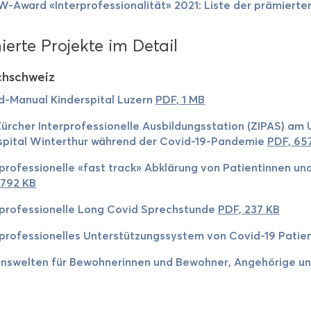
​Award «In­ter­pro­fes­sio­na­li­tät» 2021: Liste der prä­mier­te
er­te Pro­jek­te im De­tail
h­schweiz
-​Manual Kin­der­spi­tal Lu­zern
PDF, 1 MB
ür­cher In­ter­pro­fes­sio­nel­le Aus­bil­dungs­sta­ti­on (ZIPAS) am 
spi­tal Win­ter­thur wäh­rend der Covid-​19-​Pandemie
PDF, 65
r­pro­fes­sio­nel­le «fast track» Ab­klä­rung von Pa­ti­en­tin­nen
 792 KB
r­pro­fes­sio­nel­le Long Covid Sprech­stun­de
PDF, 237 KB
r­pro­fes­sio­nel­les Un­ter­stüt­zungs­sys­tem von Covid-​19 Pa­ti­e
ns­wel­ten für Be­woh­ne­rin­nen und Be­woh­ner, An­ge­hö­ri­ge u