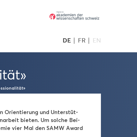
DE
FR
EN
i­tät»
­sio­na­li­tät»
 Ori­en­tie­rung und Un­ter­stüt­
n­ar­beit bie­ten. Um sol­che Bei­
ka­de­mie vier Mal den SAMW Award