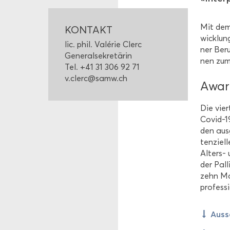
Mit dem 
KON­TAKT
wick­lun
lic. phil. Valérie Clerc
ner Be­ru
Ge­ne­ral­se­kre­tä­rin
nen zum 
Tel. +41 31 306 92 71
v.clerc@samw.ch
Award
Die vier­
Covid-​1
den aus­
ten­zi­el
Alters-​
der Pal­l
zehn Mo­
pro­fes­s
Aus­s