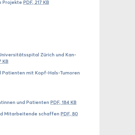
n Pro­jek­te
PDF, 217 KB
Uni­ver­si­täts­spi­tal Zü­rich und Kan­
7 KB
 und Pa­ti­en­ten mit Kopf-​Hals-Tumoren
n­tin­nen und Pa­ti­en­ten
PDF, 184 KB
nd Mit­ar­bei­ten­de schaf­fen
PDF, 80