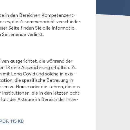
 in den Be­rei­chen Kom­pe­tenz­ent­
ar es, die Zu­sam­men­ar­beit ver­schie­de­
e­ser Seite fin­den Sie alle In­for­ma­tio­
ei­ten­en­de ver­linkt.
i­ven aus­ge­rich­tet, die wäh­rend der
 13 eine Aus­zeich­nung er­hal­ten. Zu
hen mit Long Covid und sol­che in exis­
ta­ti­on, die spe­zi­fi­sche Be­treu­ung in
­en­ten zu Hause oder die Leh­ren, die aus
In­sti­tu­tio­nen, die in den letz­ten acht­
falt der Ak­teu­re im Be­reich der In­ter­
PDF, 115 KB