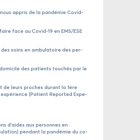
vons-​nous ap­pris de la pandémie Covid-​
le pour faire face au Covid-​19 en EMS/ESE
ti­on des soins en am­bu­la­toire des per­
 do­mici­le des pa­ti­ents touchés par le
t de leurs pro­ches du­rant la 1ère
xpérience (Pa­ti­ent Re­por­ted Ex­pe­
ti­ons d’aides aux per­son­nes en
po­pu­la­ti­on) pen­dant la pandémie du co­