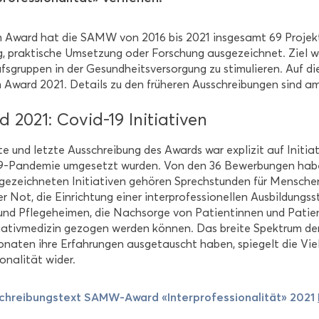
Award hat die SAMW von 2016 bis 2021 ins­ge­samt 69 Pro­jek­te
g, prak­ti­sche Um­set­zung oder For­schung aus­ge­zeich­net. Ziel w
fs­grup­pen in der Ge­sund­heits­ver­sor­gung zu sti­mu­lie­ren. Auf di
Award 2021. De­tails zu den frü­he­ren Aus­schrei­bun­gen sind am S
 2021: Covid-​19 In­itia­ti­ven
te und letz­te Aus­schrei­bung des Awards war ex­pli­zit auf In­itia­t
9-​Pandemie um­ge­setzt wur­den. Von den 36 Be­wer­bun­gen haben
ge­zeich­ne­ten In­itia­ti­ven ge­hö­ren Sprech­stun­den für Men­sc
­ler Not, die Ein­rich­tung einer in­ter­pro­fes­sio­nel­len Aus­bil­dungs­s
 und Pfle­ge­hei­men, die Nach­sor­ge von Pa­ti­en­tin­nen und Pa­ti
ia­tiv­me­di­zin ge­zo­gen wer­den kön­nen. Das brei­te Spek­trum der 
na­ten ihre Er­fah­run­gen aus­ge­tauscht haben, spie­gelt die Viel­
io­na­li­tät wider.
chrei­bungs­text SAMW-​Award «In­ter­pro­fes­sio­na­li­tät» 2021