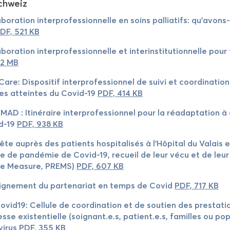
chweiz
a­bo­ra­ti­on in­ter­pro­fes­si­on­nel­le en soins pal­lia­tifs: qu’a
DF, 521 KB
­bo­ra­ti­on in­ter­pro­fes­si­on­nel­le et in­ter­in­sti­tu­ti­on­nel­
 2 MB
­Ca­re: Dis­po­si­tif in­ter­pro­fes­si­on­nel de suivi et coor­di­na­
es attein­tes du Covid-​19
PDF, 414 KB
­MAD : Itinéraire in­ter­pro­fes­si­on­nel pour la réadaptation à
d-​19
PDF, 938 KB
te auprès des pa­ti­ents hospitalisés à l’Hôpital du Va­lais e
 de pandémie de Covid-​19, re­cueil de leur vécu et de leur e
ce Mea­su­re, PREMS)
PDF, 607 KB
ig­ne­ment du par­te­na­ri­at en temps de Covid
PDF, 717 KB
o­vid19: Cel­lu­le de coor­di­na­ti­on et de sou­ti­en des pre­sta­
sse exis­ten­ti­el­le (soi­gnant.e.s, pa­ti­ent.e.s, fa­mil­les ou 
vi­rus
PDF, 355 KB