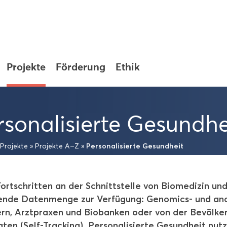
Pro­jek­te
För­de­rung
Ethik
­so­na­li­sier­te Ge­sund­h
Per­so­na­li­sier­te Ge­sund­heit
Pro­jek­te
»
Pro­jek­te A–Z
»
rt­schrit­ten an der Schnitt­stel­le von Bio­me­di­zin und
en­de Da­ten­men­ge zur Ver­fü­gung: Genomics-​ und an
lern, Arzt­pra­xen und Bio­ban­ken oder von der Be­völ­ke
a­ten (Self-​Tracking). Per­so­na­li­sier­te Ge­sund­heit nu