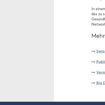
In einem
des zu s
Ge­sund­
Net­work
Mehr 
Swiss
Pu­bl
Ver­a
Big 