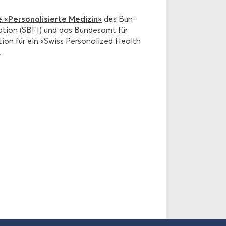
e «Per­so­na­li­sier­te Me­di­zin»
des Bun­
va­ti­on (SBFI) und das Bun­des­amt für
­on für ein «Swiss Per­so­na­li­zed Health
.