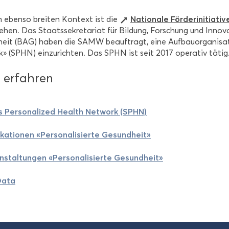
Na­tio­na­le För­der­initia­ti­v
 eben­so brei­ten Kon­text ist die
ehen. Das Staats­se­kre­ta­ri­at für Bil­dung, For­schung und In­no­
heit (BAG) haben die SAMW be­auf­tragt, eine Auf­bau­or­ga­ni­sa­ti
» (SPHN) ein­zu­rich­ten. Das SPHN ist seit 2017 ope­ra­tiv tätig
er­fah­ren
 Per­so­na­li­zed Health Net­work (SPHN)
i­ka­tio­nen «Per­so­na­li­sier­te Ge­sund­heit»
n­stal­tun­gen «Per­so­na­li­sier­te Ge­sund­heit»
Data