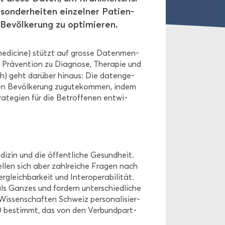
on­der­hei­ten ein­zel­ner Pa­ti­en­
Be­völ­ke­rung zu op­ti­mie­ren.
 me­di­ci­ne) stützt auf gros­se Da­ten­men­
r Prä­ven­ti­on zu Dia­gno­se, The­ra­pie und
lth) geht dar­über hin­aus: Die da­ten­ge­
ten Be­völ­ke­rung zu­gu­te­kom­men, indem
ra­te­gien für die Be­trof­fe­nen ent­wi­
­zin und die öf­fent­li­che Ge­sund­heit.
l­len sich aber zahl­rei­che Fra­gen nach
leich­bar­keit und In­ter­ope­ra­bi­li­tät.
als Gan­zes und for­dern un­ter­schied­li­che
is­sen­schaf­ten Schweiz per­so­na­li­sier­
20 be­stimmt, das von den Ver­bund­part­