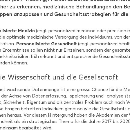
­her zu er­ken­nen, me­di­zi­ni­sche Be­hand­lun­gen den Be­s
p­pen an­zu­pas­sen und Ge­sund­heits­stra­te­gien für die 
­li­sier­te Me­di­zin
(engl. per­so­na­li­zed me­di­ci­ne oder pre­cisi­on
ie op­ti­ma­le me­di­zi­ni­sche Ver­sor­gung des In­di­vi­du­ums, von de
Per­so­na­li­sier­te Ge­sund­heit
i­ta­ti­on.
(engl. per­so­na­li­zed hea
n Er­kennt­nis­se sol­len nicht nur Ein­zel­nen, son­dern der ge­sam­
nk­heits­ri­si­ken früh er­kannt und ent­spre­chen­de Ge­sund­heits­st
r­den kön­nen.
ie Wis­sen­schaft und die Ge­sell­schaft
ant wach­sen­de Da­ten­men­ge ist eine gros­se Chan­ce für die Me­di
 der Achse von Da­ten­er­fas­sung, -​speicherung und -​analyse ste
t, Si­cher­heit, Ei­gen­tum und als zen­tra­les Pro­blem auch nach Ver­g
e Fra­gen be­tref­fen In­di­vi­du­en ge­nau­so wie die Ge­sell­schaft 
li­nen her­aus. Vor die­sem Hin­ter­grund haben die Aka­de­mien der W
nd­heit als ein stra­te­gi­sches Thema für die Jahre 2017 bis 20
mein­sam be­ar­bei­tet wird.