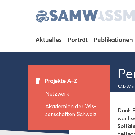
Ak­tu­el­les
Por­trät
Pu­bli­ka­tio­nen
Per
Pro­jek­te A–Z
SAMW
»
Netz­werk
Aka­de­mien der Wis­
Dank Fo
sen­schaf­ten Schweiz
wach­s
Spi­tä­
heits­d