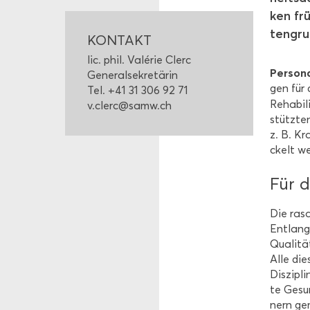
ken frü
ten­gru
KON­TAKT
lic. phil. Valérie Clerc
Per­so­na
Ge­ne­ral­se­kre­tä­rin
gen für d
Tel. +41 31 306 92 71
Re­ha­bi­l
v.clerc@samw.ch
stütz­te
z. B. Kra
ckelt we
Für d
Die ra­s
Ent­lang
Qua­li­tä
Alle dies
Dis­zi­p
te Ge­su
nern ge­