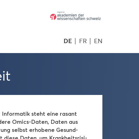
DE
FR
EN
eit
 In­for­ma­tik steht eine ra­sant
­de­re Omics-​Daten, Daten aus
­rung selbst er­ho­be­ne Ge­sund­
tzt diese Daten, um Krank­heits­ri­si­