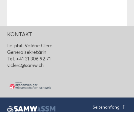
KON­TAKT
lic. phil. Valérie Clerc
Ge­ne­ral­se­kre­tä­rin
Tel. +41 31 306 92 71
v.clerc@samw.ch
Sei­ten­an­fang
Schwei­ze­ri­sche Aka­de­mie