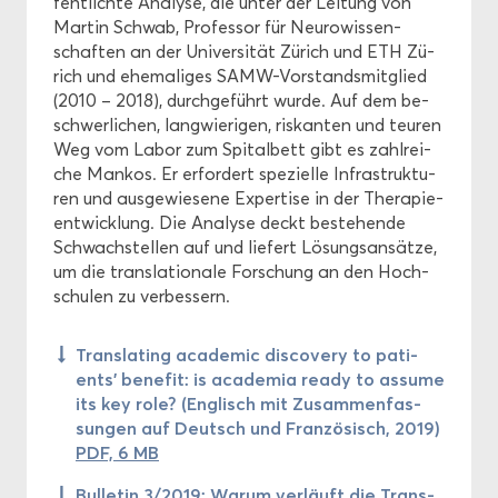
fent­lich­te Ana­ly­se, die unter der Lei­tung von
Mar­tin Schwab, Pro­fes­sor für Neu­ro­wis­sen­
schaf­ten an der Uni­ver­si­tät Zü­rich und ETH Zü­
rich und ehe­ma­li­ges SAMW-​Vorstandsmitglied
(2010 – 2018), durch­ge­führt wurde. Auf dem be­
schwer­li­chen, lang­wie­ri­gen, ris­kan­ten und teu­ren
Weg vom Labor zum Spi­tal­bett gibt es zahl­rei­
che Man­kos. Er er­for­dert spe­zi­el­le In­fra­struk­tu­
ren und aus­ge­wie­se­ne Ex­per­ti­se in der The­ra­pie­
ent­wick­lung. Die Ana­ly­se deckt be­stehen­de
Schwach­stel­len auf und lie­fert Lö­sungs­an­sät­ze,
um die trans­la­tio­na­le For­schung an den Hoch­
schu­len zu ver­bes­sern.
Trans­la­ting aca­de­mic dis­co­very to pa­ti­
ents’ be­ne­fit: is aca­de­mia ready to as­su­me
its key role? (Eng­lisch mit Zu­sam­men­fas­
sun­gen auf Deutsch und Fran­zö­sisch, 2019)
PDF, 6 MB
Bul­le­tin 3/2019: Warum ver­läuft die Trans­