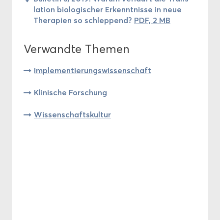
la­ti­on bio­lo­gi­scher Er­kennt­nis­se in neue
The­ra­pien so schlep­pend?
PDF, 2 MB
Ver­wand­te The­men
Im­ple­men­tie­rungs­wis­sen­schaft
Kli­ni­sche For­schung
Wis­sen­schafts­kul­tur