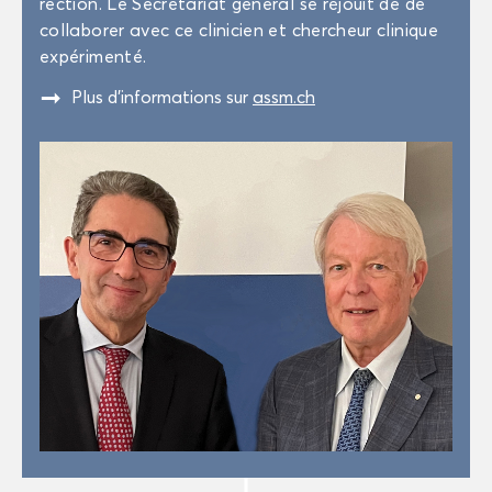
rec­tion. Le Se­cré­ta­riat gé­né­ral se ré­jouit de de
col­la­bo­rer avec ce cli­ni­cien et cher­cheur cli­nique
ex­pé­ri­men­té.
"
Plus d’in­for­ma­tions sur
assm.ch