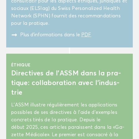
consul­ta­tif pour les as­pects éthiques, ju­ri­diques et
so­ciaux (EL­SIag) du Swiss Per­so­na­li­zed Health
Net­work (SPHN) four­nit des re­com­man­da­tions
pour la pra­tique.
"
Plus d’in­for­ma­tions dans le
PDF
ÉTHIQUE
Di­rec­tives de l’ASSM dans la pra­
tique: col­la­bo­ra­tion avec l’in­dus­
trie
L’ASSM illustre ré­gu­liè­re­ment les ap­pli­ca­tions
pos­sibles de ses di­rec­tives à l’aide d’exemples
concrets tirés de la pra­tique. De­puis le
début 2025, ces ar­ticles pa­raissent dans la «Ga­
zette Mé­di­cale». Le pre­mier est consa­cré à la