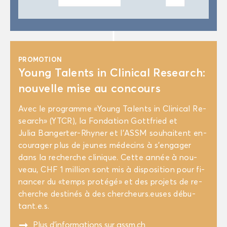
PRO­MO­TION
Young Ta­lents in Cli­ni­cal Re­search:
nou­velle mise au concours
Avec le pro­gramme «Young Ta­lents in Cli­ni­cal Re­
search» (YTCR), la Fon­da­tion Gott­fried et
Julia Bangerter-​Rhyner et l’ASSM sou­haitent en­
cou­ra­ger plus de jeunes mé­de­cins à s’en­ga­ger
dans la re­cherche cli­nique. Cette année à nou­
veau, CHF 1 mil­lion sont mis à dis­po­si­tion pour fi­
nan­cer du «temps pro­té­gé» et des pro­jets de re­
cherche des­ti­nés à des cher­cheurs.euses dé­bu­
tant.e.s.
"
Plus d’in­for­ma­tions sur
assm.ch