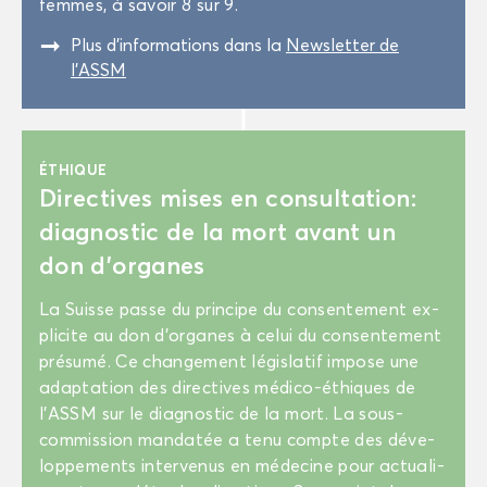
femmes, à sa­voir 8 sur 9.
"
Plus d’in­for­ma­tions dans la
News­let­ter de
l'ASSM
ÉTHIQUE
Di­rec­tives mises en consul­ta­tion:
diag­nos­tic de la mort avant un
don d’or­ganes
La Suisse passe du prin­cipe du consen­te­ment ex­
pli­cite au don d’or­ganes à celui du consen­te­ment
pré­su­mé. Ce chan­ge­ment lé­gis­la­tif im­pose une
adap­ta­tion des di­rec­tives médico-​éthiques de
l’ASSM sur le diag­nos­tic de la mort. La sous-​
commission man­da­tée a tenu compte des dé­ve­
lop­pe­ments in­ter­ve­nus en mé­de­cine pour ac­tua­li­