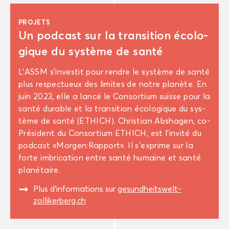
PRO­JETS
Un pod­cast sur la tran­si­tion éco­lo­
gique du sys­tème de santé
L’ASSM s’in­ves­tit pour rendre le sys­tème de santé
plus res­pec­tueux des li­mites de notre pla­nète. En
juin 2023, elle a lancé le Consor­tium suisse pour la
santé du­rable et la tran­si­tion éco­lo­gique du sys­
tème de santé (ETHICH). Chris­tian Ab­sha­gen, co-​
Président du Consor­tium ETHICH, est l’in­vi­té du
pod­cast «Mor­gen:Rap­port». Il s’ex­prime sur la
forte im­bri­ca­tion entre santé hu­maine et santé
pla­né­taire.
"
Plus d’in­for­ma­tions sur
gesundheitswelt-​
zollikerberg.ch