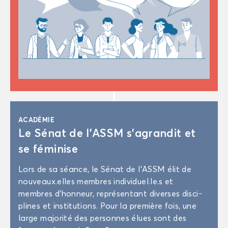
ACA­DÉ­MIE
Le Sénat de l’ASSM s’agran­dit et
se fé­mi­nise
Lors de sa séance, le Sénat de l’ASSM élit de
nou­veaux.elles membres in­di­vi­duel.le.s et
membres d’hon­neur, re­pré­sen­tant di­verses dis­ci­
plines et ins­ti­tu­tions. Pour la pre­mière fois, une
large ma­jo­ri­té des per­sonnes élues sont des