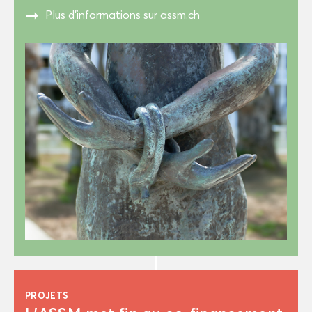
"
Plus d’in­for­ma­tions sur
assm.ch
PRO­JETS