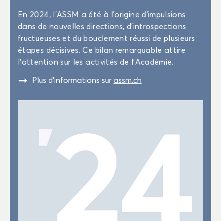
En 2024, l’ASSM a été à l’ori­gine d’im­pul­sions
dans de nou­velles di­rec­tions, d’in­tros­pec­tions
fruc­tueuses et du bou­cle­ment réus­si de plu­sieurs
étapes dé­ci­sives. Ce bilan re­mar­quable at­tire
l’at­ten­tion sur les ac­ti­vi­tés de l’Aca­dé­mie.
"
Plus d’in­for­ma­tions sur
assm.ch