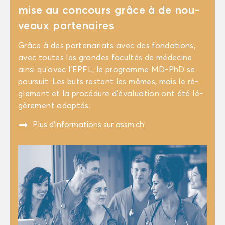
mise au concours grâce à de nou­
veaux par­te­naires
Grâce à des par­te­na­riats avec des fon­da­tions,
avec toutes les grandes fa­cul­tés de mé­de­cine
ainsi qu’avec l'EP­FL, le pro­gramme MD-​PhD se
pour­suit. Les buts res­tent les mêmes, mais le rè­
gle­ment et la pro­cé­dure d'éva­lua­tion ont été lé­
gè­re­ment adap­tés.
"
Plus d’in­for­ma­tions sur
assm.ch