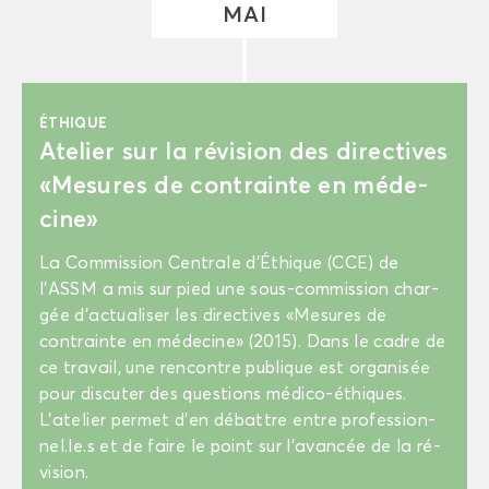
MAI
ÉTHIQUE
Ate­lier sur la ré­vi­sion des di­rec­tives
«Me­sures de contrainte en mé­de­
cine»
La Com­mis­sion Cen­trale d’Éthique (CCE) de
l’ASSM a mis sur pied une sous-​commission char­
gée d’ac­tua­li­ser les di­rec­tives «Me­sures de
contrainte en mé­de­cine» (2015). Dans le cadre de
ce tra­vail, une ren­contre pu­blique est or­ga­ni­sée
pour dis­cu­ter des ques­tions médico-​éthiques.
L’ate­lier per­met d’en dé­battre entre pro­fes­sion­
nel.le.s et de faire le point sur l’avan­cée de la ré­
vi­sion.