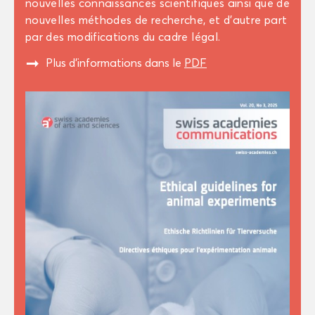
nou­velles connais­sances scien­ti­fiques ainsi que de
nou­velles mé­thodes de re­cherche, et d’autre part
par des mo­di­fi­ca­tions du cadre légal.
"
Plus d’in­for­ma­tions dans le
PDF