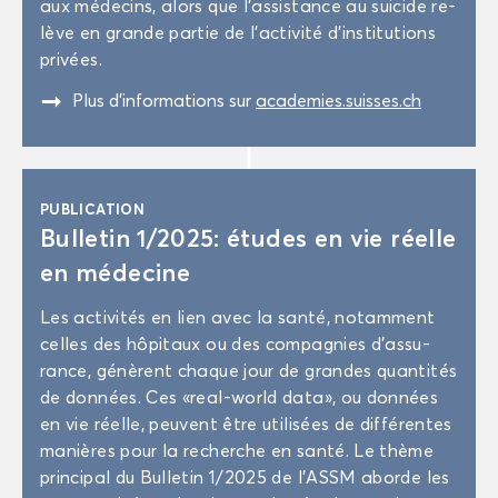
aux mé­de­cins, alors que l’as­sis­tance au sui­cide re­
lève en grande par­tie de l’ac­ti­vi­té d’ins­ti­tu­tions
pri­vées.
"
Plus d’in­for­ma­tions sur
aca­de­mies.suisses.ch
PU­BLI­CA­TION
Bul­le­tin 1/2025: études en vie réelle
en mé­de­cine
Les ac­ti­vi­tés en lien avec la santé, no­tam­ment
celles des hô­pi­taux ou des com­pa­gnies d'as­su­
rance, gé­nèrent chaque jour de grandes quan­ti­tés
de don­nées. Ces «real-​world data», ou don­nées
en vie réelle, peuvent être uti­li­sées de dif­fé­rentes
ma­nières pour la re­cherche en santé. Le thème
prin­ci­pal du Bul­le­tin 1/2025 de l'ASSM aborde les