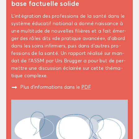
base fac­tuelle so­lide
L’in­té­gra­tion des pro­fes­sions de la santé dans le
sys­tème édu­ca­tif na­tio­nal a donné nais­sance à
une mul­ti­tude de nou­velles fi­lières et a fait émer­
ger des rôles dits «de pra­tique avan­cée», d’abord
dans les soins in­fir­miers, puis dans d'autres pro­
fes­sions de la santé. Un rap­port réa­li­sé sur man­
dat de l’ASSM par Urs Brügger a pour but de per­
mettre une dis­cus­sion éclai­rée sur cette thé­ma­
tique com­plexe.
"
Plus d’in­for­ma­tions dans le
PDF