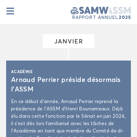
2025
RAP­PORT AN­NUEL
JAN­VIER
ACA­DÉ­MIE
Ar­naud Per­rier pré­side dé­sor­mais
l’ASSM
En ce début d’année, Ar­naud Per­rier re­prend la
pré­si­dence de l’ASSM d'Hen­ri Bou­na­meaux. Déjà
élu dans cette fonc­tion par le Sénat en juin 2024,
il s’est dès lors fa­mi­lia­ri­sé avec les tâches de
l'Aca­dé­mie en tant que membre du Co­mi­té de di­