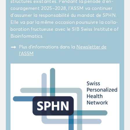
struc­tures exis­tantes. Pen­dant la pé­riode d’en­
cou­ra­ge­ment 2025–2028, l’ASSM va conti­nuer
d’as­su­mer la res­pon­sa­bi­li­té du man­dat de SPHN.
Elle va par la même oc­ca­sion pour­suivre la col­la­
bo­ra­tion fruc­tueuse avec le SIB Swiss Ins­ti­tute of
Bio­in­for­ma­tics.
"
Plus d’in­for­ma­tions dans la
News­let­ter de
l'ASSM