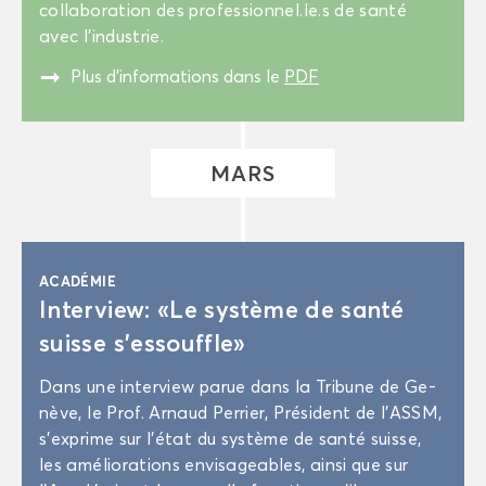
col­la­bo­ra­tion des pro­fes­sion­nel.le.s de santé
avec l’in­dus­trie.
"
Plus d’in­for­ma­tions dans le
PDF
MARS
ACA­DÉ­MIE
In­ter­view: «Le sys­tème de santé
suisse s’es­souffle»
Dans une in­ter­view parue dans la Tri­bune de Ge­
nève, le Prof. Ar­naud Per­rier, Pré­sident de l’ASSM,
s’ex­prime sur l’état du sys­tème de santé suisse,
les amé­lio­ra­tions en­vi­sa­geables, ainsi que sur