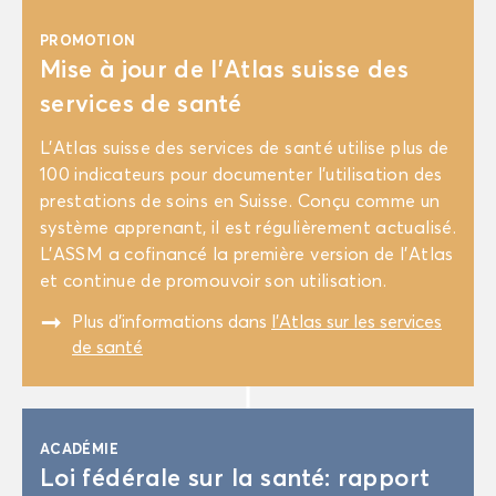
PRO­MO­TION
Mise à jour de l'At­las suisse des
ser­vices de santé
L'At­las suisse des ser­vices de santé uti­lise plus de
100 in­di­ca­teurs pour do­cu­men­ter l'uti­li­sa­tion des
pres­ta­tions de soins en Suisse. Conçu comme un
sys­tème ap­pre­nant, il est ré­gu­liè­re­ment ac­tua­li­sé.
L'ASSM a co­fi­nan­cé la pre­mière ver­sion de l'At­las
et conti­nue de pro­mou­voir son uti­li­sa­tion.
"
Plus d’in­for­ma­tions dans
l'At­las sur les ser­vices
de santé
ACA­DÉ­MIE
Loi fé­dé­rale sur la santé: rap­port