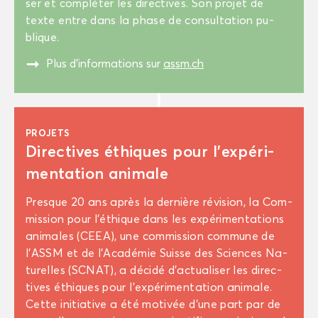
ser et com­plé­ter les di­rec­tives. Son pro­jet de
texte entre dans la phase de consul­ta­tion pu­
blique.
"
Plus d’in­for­ma­tions sur
assm.ch
PRO­JETS
Di­rec­tives éthiques pour l’ex­pé­ri­
men­ta­tion ani­male
Presque 20 ans après la der­nière ré­vi­sion, la Com­
mis­sion pour l’éthique dans les ex­pé­ri­men­ta­tions
ani­males (CEEA), une com­mis­sion com­mune de
l’ASSM et de l’Aca­dé­mie Suisse des Sciences Na­
tu­relles (SCNAT), a dé­ci­dé d’ac­tua­li­ser les di­rec­
tives éthiques pour l’ex­pé­ri­men­ta­tion ani­male.
Cette ini­tia­tive a été mo­ti­vée d’une part par de