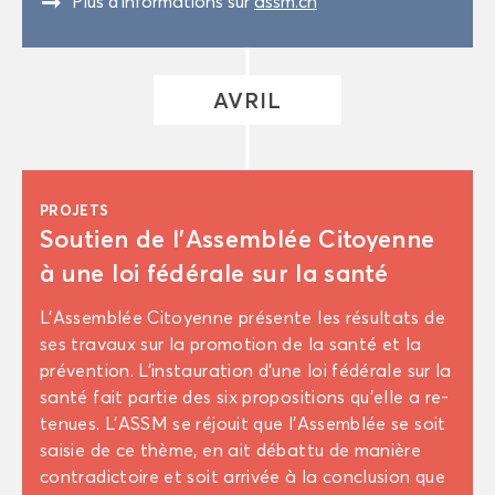
"
Plus d’in­for­ma­tions sur
assm.ch
AVRIL
PRO­JETS
Sou­tien de l’As­sem­blée Ci­toyenne
à une loi fé­dé­rale sur la santé
L’As­sem­blée Ci­toyenne pré­sente les ré­sul­tats de
ses tra­vaux sur la pro­mo­tion de la santé et la
pré­ven­tion. L’ins­tau­ra­tion d’une loi fé­dé­rale sur la
santé fait par­tie des six pro­po­si­tions qu’elle a re­
te­nues. L’ASSM se ré­jouit que l’As­sem­blée se soit
sai­sie de ce thème, en ait dé­bat­tu de ma­nière
contra­dic­toire et soit ar­ri­vée à la conclu­sion que