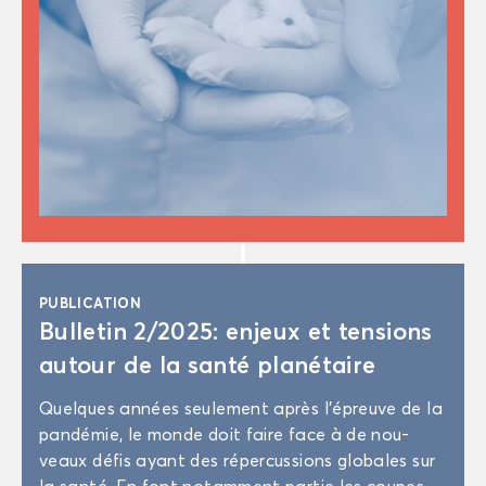
PU­BLI­CA­TION
Bul­le­tin 2/2025: en­jeux et ten­sions
au­tour de la santé pla­né­taire
Quelques an­nées seule­ment après l’épreuve de la
pan­dé­mie, le monde doit faire face à de nou­
veaux défis ayant des ré­per­cus­sions glo­bales sur
la santé. En font no­tam­ment par­tie les coupes