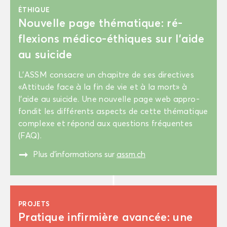
ÉTHIQUE
Nou­velle page thé­ma­tique: ré­
flexions médico-​éthiques sur l’aide
au sui­cide
L’ASSM consacre un cha­pitre de ses di­rec­tives
«At­ti­tude face à la fin de vie et à la mort» à
l’aide au sui­cide. Une nou­velle page web ap­pro­
fon­dit les dif­fé­rents as­pects de cette thé­ma­tique
com­plexe et ré­pond aux ques­tions fré­quentes
(FAQ).
"
Plus d’in­for­ma­tions sur
assm.ch
PRO­JETS
Pra­tique in­fir­mière avan­cée: une