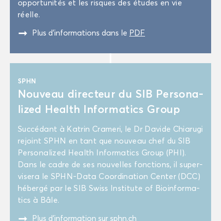
op­por­tu­ni­tés et les risques des études en vie
réelle.
"
Plus d’in­for­ma­tions dans le
PDF
SPHN
Nou­veau di­rec­teur du SIB Per­so­na­
li­zed Health In­for­ma­tics Group
Suc­cé­dant à Ka­trin Cra­me­ri, le Dr Da­vide Chia­ru­gi
re­joint SPHN en tant que nou­veau chef du SIB
Per­so­na­li­zed Health In­for­ma­tics Group (PHI).
Dans le cadre de ses nou­velles fonc­tions, il su­per­
vi­se­ra le SPHN-​Data Co­or­di­na­tion Cen­ter (DCC)
hé­ber­gé par le SIB Swiss Ins­ti­tute of Bio­in­for­ma­
tics à Bâle.
"
Plus d’in­for­ma­tion sur
sphn.ch