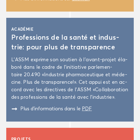
ACA­DÉ­MIE
Pro­fes­sions de la santé et in­dus­
trie: pour plus de trans­pa­rence
L'ASSM ex­prime son sou­tien à l’avant-​projet éla­
bo­ré dans le cadre de l’ini­tia­tive par­le­men­
taire 20.490 «In­dus­trie phar­ma­ceu­tique et mé­de­
cine. Plus de trans­pa­rence!». Cet appui est en ac­
cord avec les di­rec­tives de l'ASSM «Col­la­bo­ra­tion
des pro­fes­sions de la santé avec l’in­dus­trie».
"
Plus d’in­for­ma­tions dans le
PDF
PRO­JETS