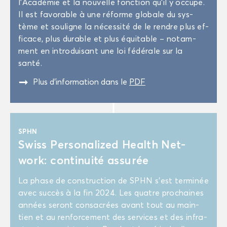
l’Aca­dé­mie et la nou­velle fonc­tion qu’il y oc­cupe.
Il est fa­vo­rable à une ré­forme glo­bale du sys­
tème et sou­ligne la né­ces­si­té de le rendre plus ef­
fi­cace, plus du­rable et plus équi­table – no­tam­
ment en in­tro­dui­sant une loi fé­dé­rale sur la
santé.
"
Plus d’in­for­ma­tion dans le
PDF
SPHN
Swiss Per­so­na­li­zed Health Net­
work: conti­nui­té as­su­rée
La phase de construc­tion de SPHN s’est ter­mi­née
avec suc­cès à la fin 2024. Les quatre pro­chaines
an­nées se­ront consa­crées avant tout au main­
tien et au ren­for­ce­ment des ser­vices et des in­fra­