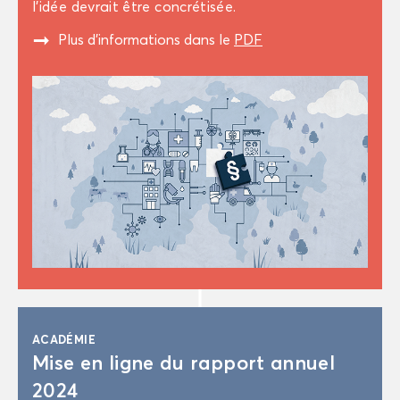
l’idée de­vrait être concré­ti­sée.
"
Plus d’in­for­ma­tions dans le
PDF
ACA­DÉ­MIE
Mise en ligne du rap­port an­nuel
2024