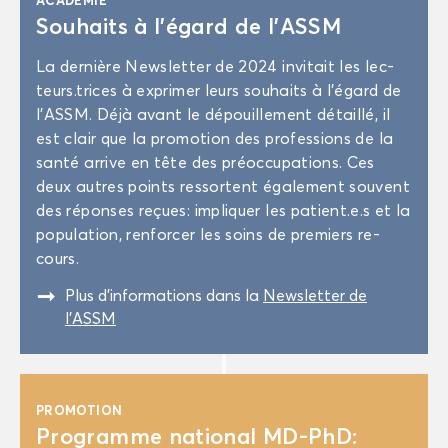
Sou­haits à l’égard de l’ASSM
La der­nière News­let­ter de 2024 in­vi­tait les lec­
teurs.trices à ex­pri­mer leurs sou­haits à l’égard de
l’ASSM. Déjà avant le dé­pouille­ment dé­taillé, il
est clair que la pro­mo­tion des pro­fes­sions de la
santé ar­rive en tête des pré­oc­cu­pa­tions. Ces
deux autres points res­sortent éga­le­ment sou­vent
des ré­ponses re­çues: im­pli­quer les pa­tient.e.s et la
po­pu­la­tion, ren­for­cer les soins de pre­miers re­
cours.
"
Plus d’in­for­ma­tions dans la
News­let­ter de
l'ASSM
PRO­MO­TION
Pro­gramme na­tio­nal MD-​PhD: