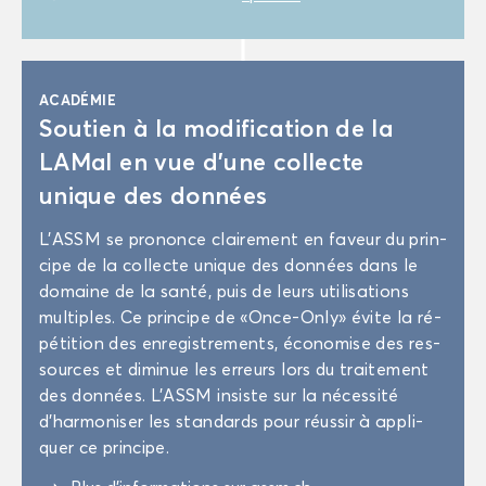
ACA­DÉ­MIE
Sou­tien à la mo­di­fi­ca­tion de la
LAMal en vue d’une col­lecte
unique des don­nées
L’ASSM se pro­nonce clai­re­ment en fa­veur du prin­
cipe de la col­lecte unique des don­nées dans le
do­maine de la santé, puis de leurs uti­li­sa­tions
mul­tiples. Ce prin­cipe de «Once-​Only» évite la ré­
pé­ti­tion des en­re­gis­tre­ments, éco­no­mise des res­
sources et di­mi­nue les er­reurs lors du trai­te­ment
des don­nées. L’ASSM in­siste sur la né­ces­si­té
d’har­mo­ni­ser les stan­dards pour réus­sir à ap­pli­
quer ce prin­cipe.