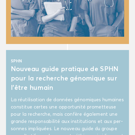
SPHN
Nou­veau guide pra­tique de SPHN
pour la re­cherche gé­no­mique sur
l’être hu­main
La réuti­li­sa­tion de don­nées gé­no­miques hu­maines
consti­tue certes une op­por­tu­ni­té pro­met­teuse
pour la re­cherche, mais confère éga­le­ment une
grande res­pon­sa­bi­li­té aux ins­ti­tu­tions et aux per­
sonnes im­pli­quées. Le nou­veau guide du groupe