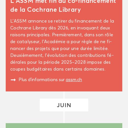
L'ASSM met fin au co-​financement
de la Co­chrane Li­bra­ry
L'ASSM an­nonce se re­ti­rer du fi­nan­ce­ment de la
Co­chrane Li­bra­ry dès 2026, en in­vo­quant deux
rai­sons prin­ci­pales. Pre­miè­re­ment, dans son rôle
de ca­ta­ly­seur, l’Aca­dé­mie a pour règle de ne fi­
nan­cer des pro­jets que pour une durée li­mi­tée.
Deuxiè­me­ment, l'évo­lu­tion des contri­bu­tions fé­
dé­rales pour la pé­riode 2025–2028 im­pose des
coupes bud­gé­taires dans cer­tains do­maines.
"
Plus d’in­for­ma­tions sur
assm.ch
JUIN