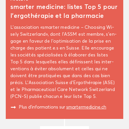
smar­ter me­di­cine: listes Top 5 pour
l’er­go­thé­ra­pie et la phar­ma­cie
L’as­so­cia­tion «smar­ter me­di­cine – Choo­sing Wi­
se­ly Swit­zer­land», dont l’ASSM est membre, s’en­
gage en fa­veur de l’op­ti­mi­sa­tion de la prise en
charge des pa­tient.e.s en Suisse. Elle en­cou­rage
les so­cié­tés spé­cia­li­sées à éla­bo­rer des listes
Top 5 dans les­quelles elles dé­fi­nissent les in­ter­
ven­tions à évi­ter ab­so­lu­ment et celles qui ne
doivent être pra­ti­quées que dans des cas bien
pré­cis. L’As­so­cia­tion Suisse d’Er­go­thé­ra­pie (ASE)
et le Phar­ma­ceu­ti­cal Care Net­work Swit­zer­land
(PCN-S) pu­blie cha­cun.e leur liste Top 5.
"
Plus d’in­for­ma­tions sur
smar­ter­me­di­cine.ch