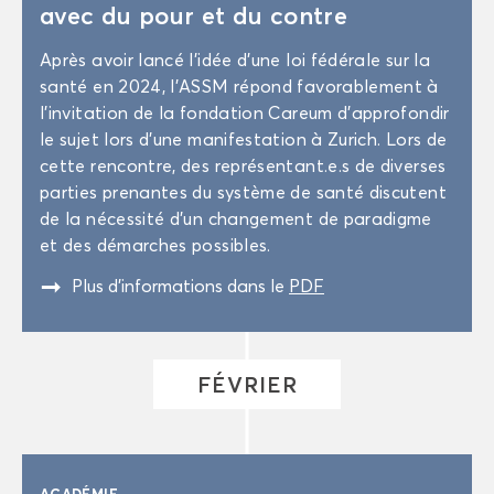
avec du pour et du contre
Après avoir lancé l’idée d'une loi fé­dé­rale sur la
santé en 2024, l'ASSM ré­pond fa­vo­ra­ble­ment à
l’in­vi­ta­tion de la fon­da­tion Ca­reum d’ap­pro­fon­dir
le sujet lors d’une ma­ni­fes­ta­tion à Zu­rich. Lors de
cette ren­contre, des re­pré­sen­tant.e.s de di­verses
par­ties pre­nantes du sys­tème de santé dis­cutent
de la né­ces­si­té d’un chan­ge­ment de pa­ra­digme
et des dé­marches pos­sibles.
"
Plus d’in­for­ma­tions dans le
PDF
FÉ­VRIER
ACA­DÉ­MIE