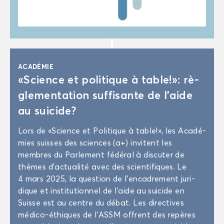
ACA­DÉ­MIE
«Science et po­li­tique à table!»: rè­
gle­men­ta­tion suf­fi­sante de l’aide
au sui­cide?
Lors de «Science et Po­li­tique à table!», les Aca­dé­
mies suisses des sciences (a+) in­vitent les
membres du Par­le­ment fé­dé­ral à dis­cu­ter de
thèmes d’ac­tua­li­té avec des scien­ti­fiques. Le
4 mars 2025, la ques­tion de l’en­ca­dre­ment ju­ri­
dique et ins­ti­tu­tion­nel de l’aide au sui­cide en
Suisse est au centre du débat. Les di­rec­tives
médico-​éthiques de l’ASSM offrent des re­pères