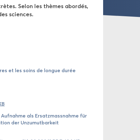
crètes. Selon les thèmes abor­dés,
 des sciences.
naires et les soins de longue durée
KB
e Auf­nahme als Er­satz­mass­nahme für
tion der Un­zu­mut­bar­keit