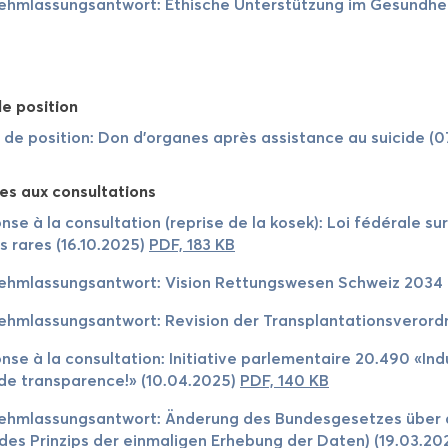
ehm­las­sung­sant­wort: Ethische Unterstützung im Ge­sund­he
e po­si­tion
 de po­si­tion: Don d’or­ganes après as­sis­tance au sui­cide 
es aux consul­ta­tions
nse à la consul­ta­tion (re­prise de la kosek): Loi fé­dé­rale 
es rares (16.10.2025)
PDF, 183 KB
ehm­las­sung­sant­wort: Vi­sion Ret­tungs­we­sen Schweiz 203
ehm­las­sung­sant­wort: Re­vi­sion der Trans­plan­ta­tions­ve­ro
nse à la consul­ta­tion: Ini­tia­tive par­le­men­taire 20.490 «In­
de trans­pa­rence!» (10.04.2025)
PDF, 140 KB
ehm­las­sung­sant­wort: Änderung des Bun­des­ge­setzes über die
des Prin­zips der ein­ma­li­gen Erhe­bung der Daten) (19.03.2