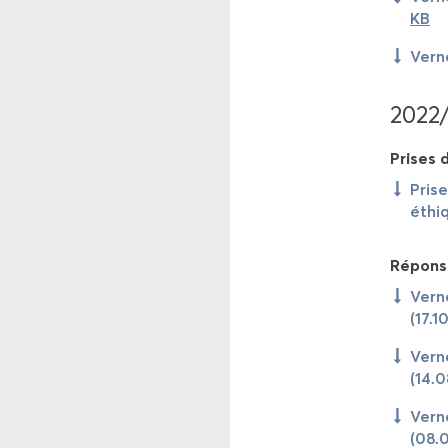
KB
Ver­n
2022
Prises d
Prise
éthiq
Ré­pons
Ver­n
(17.1
Ver­n
(14.
Ver­n
(08.