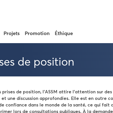
Pro­jets
Pro­mo­tion
Éthique
ses de po­si­tion
 prises de po­si­tion, l'ASSM at­tire l'at­ten­tion sur d
 et une dis­cus­sion ap­pro­fon­dies. Elle est en outre 
e confiance dans le monde de la santé, ce qui fait qu’e
pri­mer lors de consul­ta­tions pu­bliques. À la de­mand