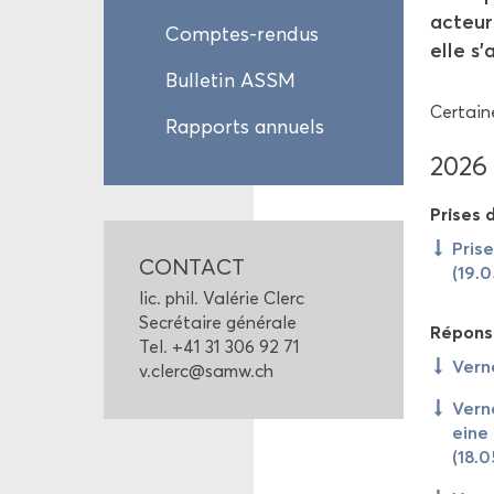
ac­teu
Comptes-​rendus
elle s'
Bul­le­tin ASSM
Cer­tain
Rap­ports an­nuels
2026
Prises d
Prise
CONTACT
(19.
lic. phil. Va­lé­rie Clerc
Se­cré­taire gé­né­rale
Ré­pons
Tel. +41 31 306 92 71
Ver­n
v.clerc@samw.ch
Ver­n
eine 
(18.