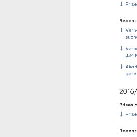
Prise
Ré­pons
Ver­n
suche
Ver­n
334 
Aka­d
ga­re
2016
Prises d
Prise
Ré­pons