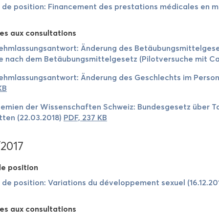
 de po­si­tion: Fi­nan­ce­ment des pres­ta­tions mé­di­cales en mi
es aux consul­ta­tions
ehm­las­sung­sant­wort: Änderung des Betäubungsmittelgesetz
 nach dem Betäubungsmittelgesetz (Pi­lot­ver­suche mit Can
ehm­las­sung­sant­wort: Änderung des Ges­chlechts im Per­so­ne
KB
e­mien der Wis­sen­schaf­ten Schweiz: Bun­des­ge­setz über Ta­
t­ten (22.03.2018)
PDF, 237 KB
/2017
e po­si­tion
 de po­si­tion: Va­ria­tions du dé­ve­lop­pe­ment sexuel (16.12.2
es aux consul­ta­tions