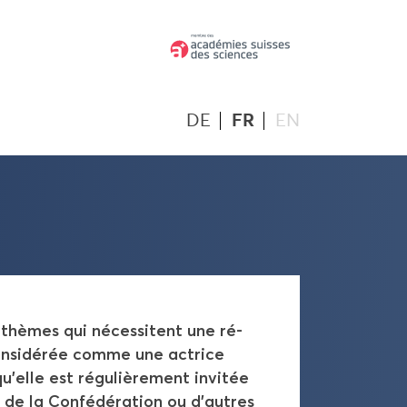
DE
FR
EN
es thèmes qui né­ces­sitent une ré­
consi­dé­rée comme une ac­trice
lle est ré­gu­liè­re­ment in­vi­tée
e de la Confé­dé­ra­tion ou d'autres