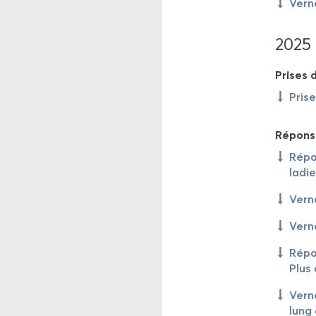
Ver­n
2025
Prises d
Prise
Ré­pons
Ré­po
la­di
Ver­n
Ver­n
Ré­po
Plus 
Ver­n
lung 