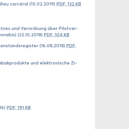
­lieu car­cé­ral (15.02.2019)
PDF, 132 KB
es und Ve­rord­nung über Pi­lot­ver­
­na­bis) (22.10.2018)
PDF, 104 KB
ns­tand­sre­gis­ter (16.08.2018)
PDF,
bak­pro­dukte und elek­tro­nische Zi­
016)
PDF, 191 KB