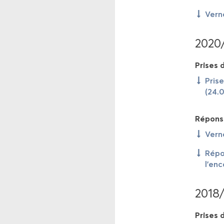
Ver­n
2020
Prises d
Prise
(24.
Ré­pons
Ver­n
Ré­po
l’en­
2018
Prises d