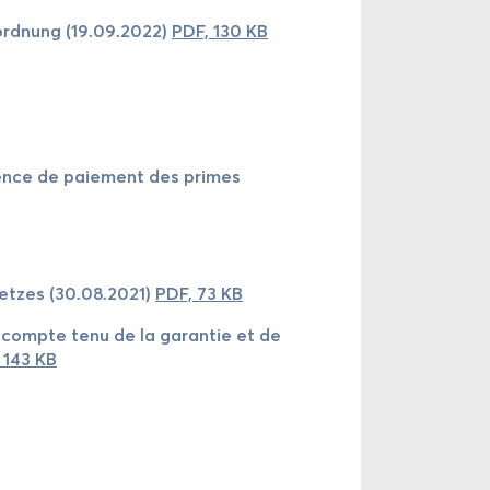
­rord­nung (19.09.2022)
PDF, 130 KB
b­sence de paie­ment des primes
e­setzes (30.08.2021)
PDF, 73 KB
ux compte tenu de la ga­ran­tie et de
 143 KB