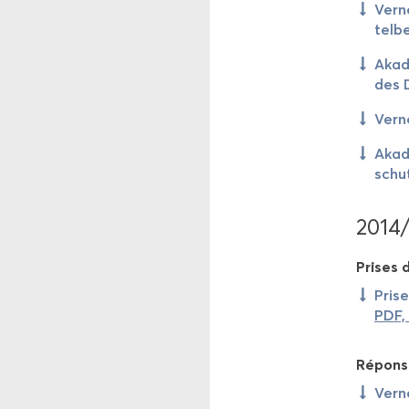
Ver­n
tel­b
Aka­d
des D
Ver­n
Aka­d
schu
2014
Prises d
Prise
PDF,
Ré­pons
Ver­n