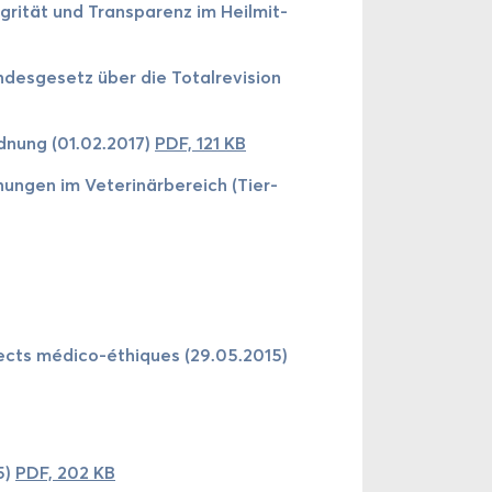
grität und Trans­pa­renz im Heil­mit­
es­ge­setz über die To­tal­re­vi­sion
rd­nung (01.02.2017)
PDF, 121 KB
nun­gen im Veterinärbereich (Tier­
as­pects médico-​éthiques (29.05.2015)
5)
PDF, 202 KB