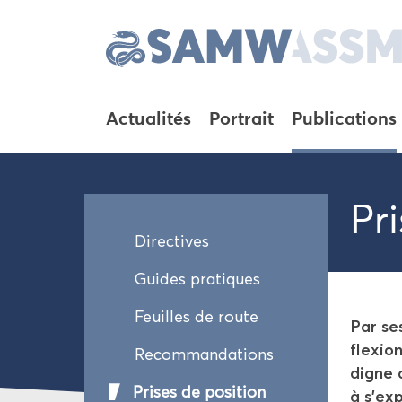
Ac­tua­li­tés
Por­trait
Pu­bli­ca­tions
Pri
Di­rec­tives
Guides pra­tiques
Feuilles de route
Par ses
flexion
Re­com­man­da­tions
digne d
Prises de po­si­tion
à s’ex­