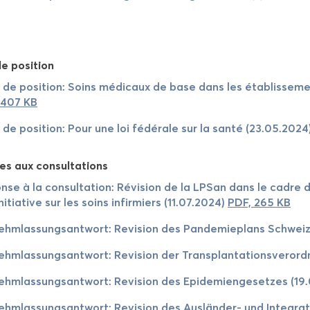
e po­si­tion
 de po­si­tion: Soins mé­di­caux de base dans les éta­blis­se
 407 KB
 de po­si­tion: Pour une loi fé­dé­rale sur la santé (23.05.2024
es aux consul­ta­tions
nse à la consul­ta­tion: Ré­vi­sion de la LPSan dans le cadr
ini­tia­tive sur les soins in­fir­miers (11.07.2024)
PDF, 265 KB
ehm­las­sung­sant­wort: Re­vi­sion des Pan­de­mie­plans Schwe
ehm­las­sung­sant­wort: Re­vi­sion der Trans­plan­ta­tions­ve­ro
ehm­las­sung­sant­wort: Re­vi­sion des Epi­de­mien­ge­setzes (1
ehm­las­sung­sant­wort: Re­vi­sion des Ausländer-​ und In­te­gra