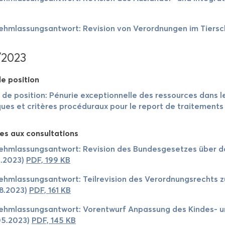
ehm­las­sung­sant­wort: Re­vi­sion von Ve­rord­nun­gen im Tier­s
/2023
e po­si­tion
 de po­si­tion: Pé­nu­rie ex­cep­tion­nelle des res­sources dans l
ues et cri­tères pro­cé­du­raux pour le re­port de trai­te­ment
es aux consul­ta­tions
ehm­las­sung­sant­wort: Re­vi­sion des Bun­des­ge­setzes über da
0.2023)
PDF, 199 KB
ehm­las­sung­sant­wort: Teil­re­vi­sion des Ve­rord­nung­srechts
08.2023)
PDF, 161 KB
ehm­las­sung­sant­wort: Vo­rent­wurf An­pas­sung des Kindes-​ 
05.2023)
PDF, 145 KB