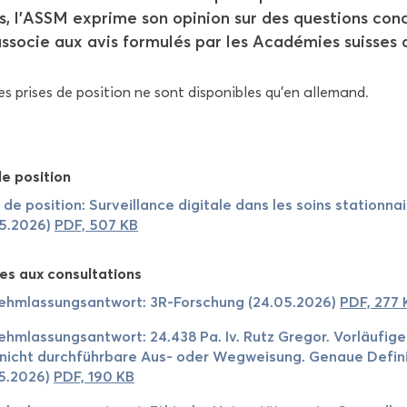
rs, l'ASSM ex­prime son opi­nion sur des ques­tions con
as­so­cie aux avis for­mu­lés par les Aca­dé­mies suisses
es prises de po­si­tion ne sont dis­po­nibles qu’en al­le­mand.
e po­si­tion
 de po­si­tion: Sur­veillance di­gi­tale dans les soins sta­tion­
05.2026)
PDF, 507 KB
es aux consul­ta­tions
ehm­las­sung­sant­wort: 3R-​Forschung (24.05.2026)
PDF, 277 
ehm­las­sung­sant­wort: 24.438 Pa. Iv. Rutz Gre­gor. Vorläufig
nicht durchführbare Aus- oder Weg­wei­sung. Ge­naue De­fi­ni­
05.2026)
PDF, 190 KB