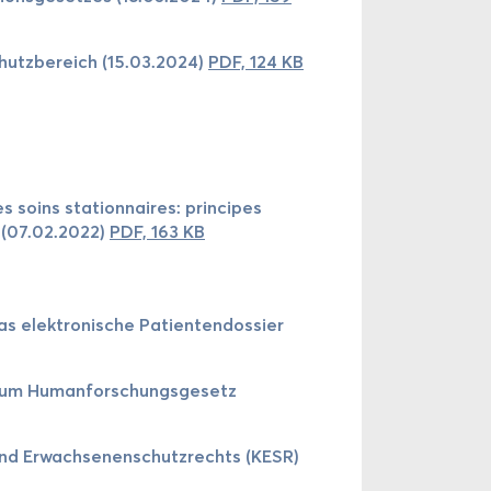
chutz­be­reich (15.03.2024)
PDF, 124 KB
es soins sta­tion­naires: prin­cipes
s (07.02.2022)
PDF, 163 KB
s elek­tro­nische Pa­tien­ten­dos­sier
 zum Hu­man­for­schung­sge­setz
und Er­wach­se­nen­schutz­rechts (KESR)