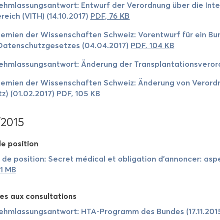
ehm­las­sung­sant­wort: Ent­wurf der Ve­rord­nung über die Inte
e­reich (VITH) (14.10.2017)
PDF, 76 KB
e­mien der Wis­sen­schaf­ten Schweiz: Vo­rent­wurf für ein Bun­d
a­ten­schutz­ge­setzes (04.04.2017)
PDF, 104 KB
ehm­las­sung­sant­wort: Änderung der Trans­plan­ta­tions­ve­ro
e­mien der Wis­sen­schaf­ten Schweiz: Änderung von Ve­rord­
tz) (01.02.2017)
PDF, 105 KB
/2015
e po­si­tion
 de po­si­tion: Se­cret mé­di­cal et obli­ga­tion d’an­non­cer: 
 1 MB
es aux consul­ta­tions
ehm­las­sung­sant­wort: HTA-​Programm des Bundes (17.11.201