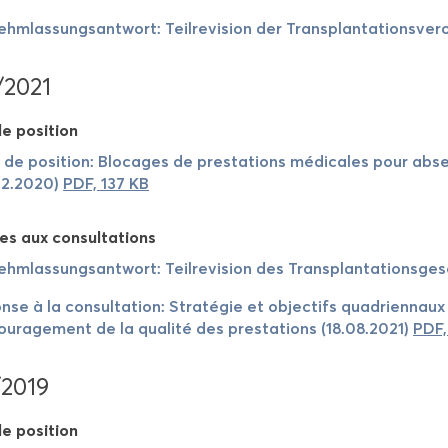
ehm­las­sung­sant­wort: Teil­re­vi­sion der Trans­plan­ta­tions­ve
/2021
e po­si­tion
 de po­si­tion: Blo­cages de pres­ta­tions mé­di­cales pour a
02.2020)
PDF, 137 KB
es aux consul­ta­tions
ehm­las­sung­sant­wort: Teil­re­vi­sion des Trans­plan­ta­tions­g
nse à la consul­ta­tion: Stra­té­gie et ob­jec­tifs qua­drien­na
cou­ra­ge­ment de la qua­li­té des pres­ta­tions (18.08.2021)
PDF,
/2019
e po­si­tion