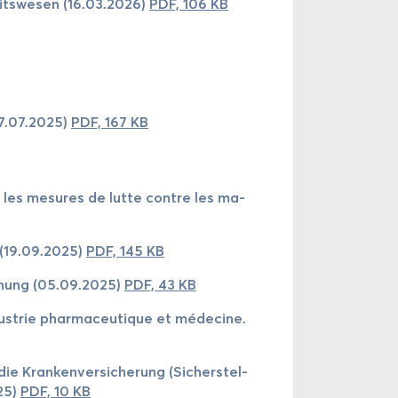
its­we­sen (16.03.2026)
PDF, 106 KB
(07.07.2025)
PDF, 167 KB
sur les me­sures de lutte contre les ma­
4 (19.09.2025)
PDF, 145 KB
rd­nung (05.09.2025)
PDF, 43 KB
dus­trie phar­ma­ceu­tique et mé­de­cine.
 Kran­ken­ver­si­che­rung (Si­chers­tel­
025)
PDF, 10 KB