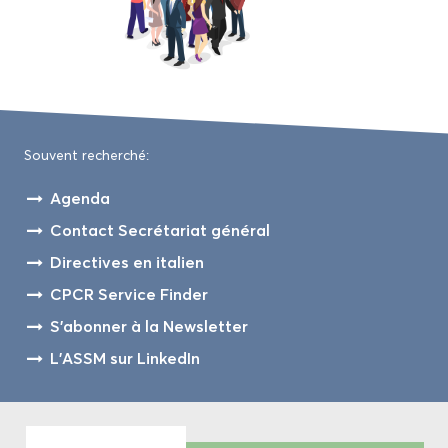
Sou­vent re­cher­ché:
Agen­da
Contact Se­cré­ta­riat gé­né­ral
Di­rec­tives en ita­lien
CPCR Ser­vice Fin­der
S'abon­ner à la News­let­ter
L'ASSM sur Lin­ke­dIn