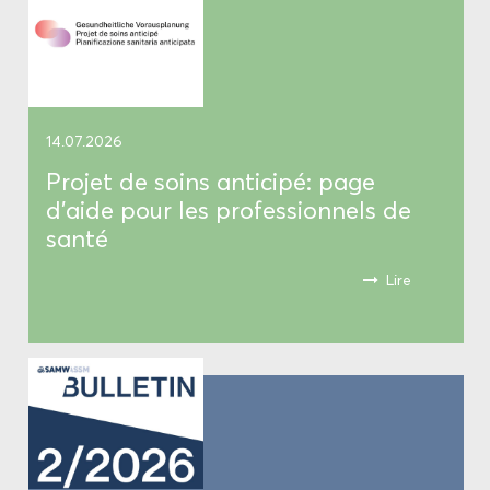
14.07.2026
Pro­jet de soins an­ti­ci­pé: page
d’aide pour les pro­fes­sion­nels de
santé
Lire
Le pro­jet de soins an­ti­ci­pé (ProSA) four­nit
un cadre pour dis­cu­ter avec les pa­
tient.e.s des pos­sibles dé­ci­sions mé­di­cales
à prendre dans le futur, do­cu­men­ter leurs