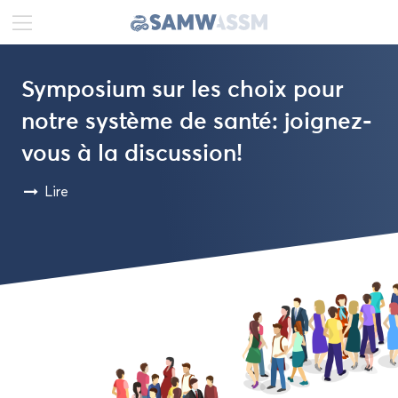
DE
FR
EN
Sym­po­sium sur les choix pour
Ac­tua­li­tés
notre sys­tème de santé: joignez-​
vous à la dis­cus­sion!
Por­trait
Lire
Pu­bli­ca­tions
Pro­jets
Pro­mo­tion
Éthique