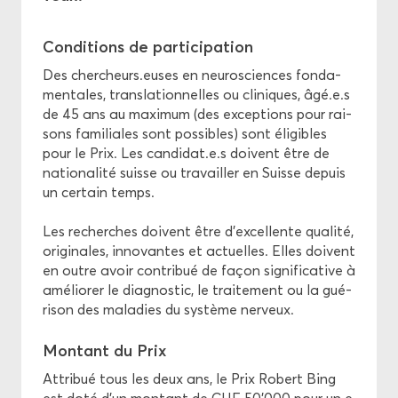
Mi­gra­tion et santé
Condi­tions de par­ti­ci­pa­tion
Fonds Hel­mut Hart­weg
Des cher­cheurs.euses en neu­ros­ciences fon­da­
men­tales, trans­la­tion­nelles ou cli­niques, âgé.e.s
Fonds KZS
de 45 ans au maxi­mum (des ex­cep­tions pour rai­
sons fa­mi­liales sont pos­sibles) sont éli­gibles
Fonds Théo­dore Ott
pour le Prix. Les can­di­dat.e.s doivent être de
na­tio­na­li­té suisse ou tra­vailler en Suisse de­puis
un cer­tain temps.
Prix Ro­bert Bing
Les re­cherches doivent être d'ex­cel­lente qua­li­té,
Prix Stern-​Gattiker
ori­gi­nales, in­no­vantes et ac­tuelles. Elles doivent
en outre avoir contri­bué de façon si­gni­fi­ca­tive à
Prix Théo­dore Ott
amé­lio­rer le diag­nos­tic, le trai­te­ment ou la gué­
ri­son des ma­la­dies du sys­tème ner­veux.
Soins pal­lia­tifs
Mon­tant du Prix
At­tri­bué tous les deux ans, le Prix Ro­bert Bing
Éthique