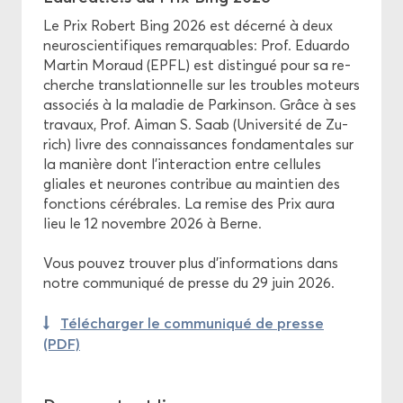
Le Prix Ro­bert Bing 2026 est dé­cer­né à deux
neu­ros­cien­ti­fiques re­mar­quables: Prof. Eduar­do
Mar­tin Mo­raud (EPFL) est dis­tin­gué pour sa re­
cherche trans­la­tion­nelle sur les troubles mo­teurs
as­so­ciés à la ma­la­die de Par­kin­son. Grâce à ses
tra­vaux, Prof. Aiman S. Saab (Uni­ver­si­té de Zu­
rich) livre des connais­sances fon­da­men­tales sur
la ma­nière dont l’in­ter­ac­tion entre cel­lules
gliales et neu­rones contri­bue au main­tien des
fonc­tions cé­ré­brales. La re­mise des Prix aura
lieu le 12 no­vembre 2026 à Berne.
Vous pou­vez trou­ver plus d’in­for­ma­tions dans
notre com­mu­ni­qué de presse du 29 juin 2026.
Té­lé­char­ger le com­mu­ni­qué de presse
(PDF)