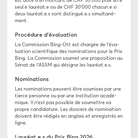
est doté d'un mon­tant de CHF 50'000 pour un.e
seul.e lau­réat.e ou de CHF 30'000 cha­cun.e si
deux lau­réat.e.s sont dis­tin­gué.e.s si­mul­ta­né­
ment.
Pro­cé­dure d'éva­lua­tion
La Com­mis­sion Bing-​Ott est char­gée de l'éva­
lua­tion scien­ti­fique des no­mi­na­tions pour le Prix
Bing. La Com­mis­sion sou­met une pro­po­si­tion au
Sénat de l'ASSM qui dé­signe les lau­réat.e.s.
No­mi­na­tions
Les no­mi­na­tions peuvent être sou­mises par une
tierce per­sonne ou par une ins­ti­tu­tion aca­dé­
mique. Il n’est pas pos­sible de sou­mettre sa
propre can­di­da­ture. Les dos­siers de no­mi­na­tion
doivent être ré­di­gés en an­glais et en­re­gis­trés en
ligne.
Lau­réat.e.s du Prix Bing 2026