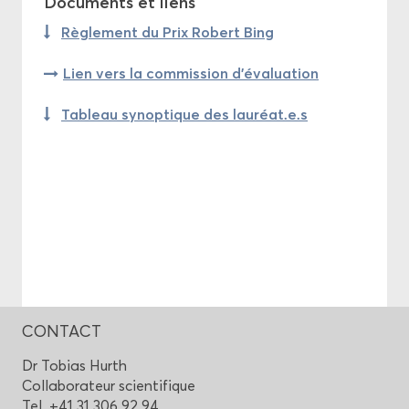
Do­cu­ments et liens
Rè­gle­ment du Prix Ro­bert Bing
Lien vers la com­mis­sion d'éva­lua­tion
Ta­bleau sy­nop­tique des lau­réat.e.s
CONTACT
Dr To­bias Hurth
Col­la­bo­ra­teur scien­ti­fique
Tel. +41 31 306 92 94