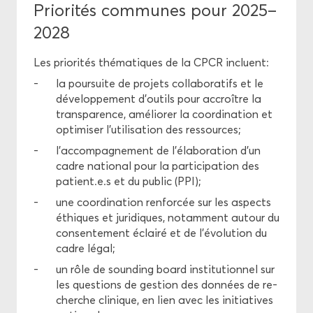
Prio­ri­tés com­munes pour 2025–
2028
Les prio­ri­tés thé­ma­tiques de la CPCR in­cluent:
la pour­suite de pro­jets col­la­bo­ra­tifs et le
dé­ve­lop­pe­ment d’ou­tils pour ac­croître la
trans­pa­rence, amé­lio­rer la co­or­di­na­tion et
op­ti­mi­ser l’uti­li­sa­tion des res­sources;
l’ac­com­pa­gne­ment de l’éla­bo­ra­tion d’un
cadre na­tio­nal pour la par­ti­ci­pa­tion des
pa­tient.e.s et du pu­blic (PPI);
une co­or­di­na­tion ren­for­cée sur les as­pects
éthiques et ju­ri­diques, no­tam­ment au­tour du
consen­te­ment éclai­ré et de l’évo­lu­tion du
cadre légal;
un rôle de soun­ding board ins­ti­tu­tion­nel sur
les ques­tions de ges­tion des don­nées de re­
cherche cli­nique, en lien avec les ini­tia­tives