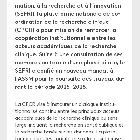
ma­tion, à la re­cherche et à l'in­no­va­tion
(SEFRI), la pla­te­forme na­tio­nale de co­
Pro­mo­tion
or­di­na­tion de la re­cherche cli­nique
(CPCR) a pour mis­sion de ren­for­cer la
Éthique
co­opé­ra­tion ins­ti­tu­tion­nelle entre les
ac­teurs aca­dé­miques de la re­cherche
cli­nique. Suite à une consul­ta­tion de ses
membres au terme d’une phase pi­lote, le
SEFRI a confié un nou­veau man­dat à
l’ASSM pour la pour­suite des tra­vaux du­
rant la pé­riode 2025–2028.
La CPCR vise à ins­tau­rer un dia­logue ins­ti­tu­
tion­na­li­sé conti­nu entre les prin­ci­paux ac­teurs
aca­dé­miques de la re­cherche cli­nique au sens
large, in­cluant la re­cherche en santé pu­blique et
la re­cherche basée sur les don­nées. La pla­te­
forme dé­fi­nit les conditions-​cadre pour la mise