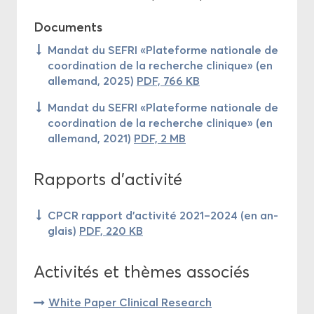
Do­cu­ments
Man­dat du SEFRI «Pla­te­forme na­tio­nale de
co­or­di­na­tion de la re­cherche cli­nique» (en
al­le­mand, 2025)
PDF, 766 KB
Man­dat du SEFRI «Pla­te­forme na­tio­nale de
co­or­di­na­tion de la re­cherche cli­nique» (en
al­le­mand, 2021)
PDF, 2 MB
Rap­ports d’ac­ti­vi­té
CPCR rap­port d'ac­ti­vi­té 2021–2024 (en an­
glais)
PDF, 220 KB
Ac­ti­vi­tés et thèmes as­so­ciés
White Paper Cli­ni­cal Re­search