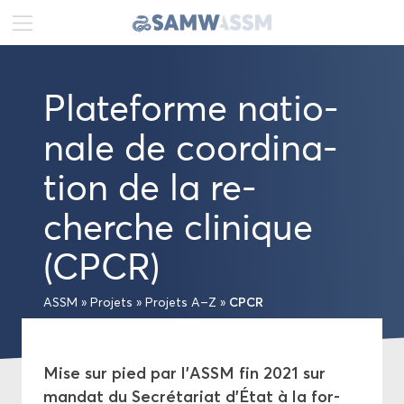
DE
FR
EN
Pla­te­forme na­tio­
Ac­tua­li­tés
nale de co­or­di­na­
Por­trait
tion de la re­
Pu­bli­ca­tions
cherche cli­nique
(CPCR)
Pro­jets
CPCR
ASSM
»
Pro­jets
»
Pro­jets A–Z
»
Pro­jets A–Z
Ré­seau
Mise sur pied par l’ASSM fin 2021 sur
Aca­dé­mies suisses des sciences
man­dat du Se­cré­ta­riat d’État à la for­