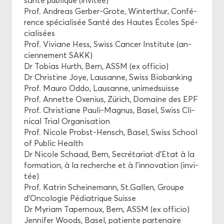
santé pu­blique (in­vi­tée)
Prof. An­dreas Gerber-​Grote, Win­ter­thur, Confé­
rence spé­cia­li­sée Santé des Hautes Écoles Spé­
cia­li­sées
Prof. Vi­viane Hess, Swiss Can­cer Ins­ti­tute (an­
cien­ne­ment SAKK)
Dr To­bias Hurth, Bern, ASSM (ex of­fi­cio)
Dr Chris­tine Joye, Lau­sanne, Swiss Bio­ban­king
Prof. Mauro Oddo, Lau­sanne, uni­med­suisse
Prof. An­nette Oxe­nius, Zürich, Do­maine des EPF
Prof. Chris­tiane Pauli-​Magnus, Basel, Swiss Cli­
ni­cal Trial Or­ga­ni­sa­tion
Prof. Ni­cole Probst-​Hensch, Basel, Swiss School
of Pu­blic Health
Dr Ni­cole Schaad, Bern, Se­cré­ta­riat d’Etat à la
for­ma­tion, à la re­cherche et à l’in­no­va­tion (in­vi­
tée)
Prof. Ka­trin Schei­ne­mann, St.Gal­len, Groupe
d’On­co­lo­gie Pé­dia­trique Suisse
Dr My­riam Ta­per­noux, Bern, ASSM (ex of­fi­cio)
Jen­ni­fer Woods, Basel, pa­tiente par­te­naire