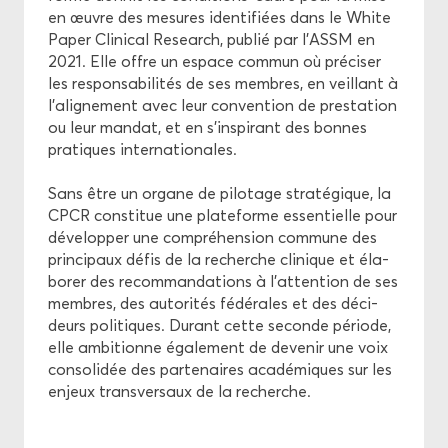
en œuvre des me­sures iden­ti­fiées dans le White
Paper Cli­ni­cal Re­search, pu­blié par l’ASSM en
2021. Elle offre un es­pace com­mun où pré­ci­ser
les res­pon­sa­bi­li­tés de ses membres, en veillant à
l’ali­gne­ment avec leur conven­tion de pres­ta­tion
ou leur man­dat, et en s’ins­pi­rant des bonnes
pra­tiques in­ter­na­tio­nales.
Sans être un or­gane de pi­lo­tage stra­té­gique, la
CPCR consti­tue une pla­te­forme es­sen­tielle pour
dé­ve­lop­per une com­pré­hen­sion com­mune des
prin­ci­paux défis de la re­cherche cli­nique et éla­
bo­rer des re­com­man­da­tions à l’at­ten­tion de ses
membres, des au­to­ri­tés fé­dé­rales et des dé­ci­
deurs po­li­tiques. Du­rant cette se­conde pé­riode,
elle am­bi­tionne éga­le­ment de de­ve­nir une voix
conso­li­dée des par­te­naires aca­dé­miques sur les
en­jeux trans­ver­saux de la re­cherche.