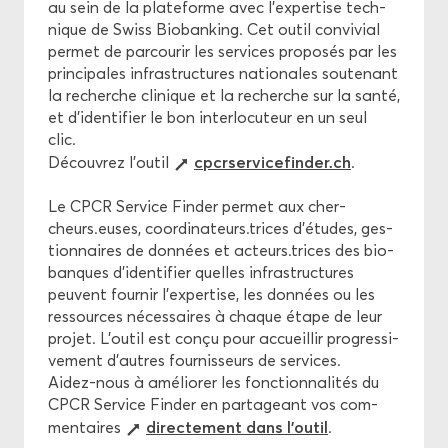
au sein de la pla­te­forme avec l'ex­per­tise tech­
nique de Swiss Bio­ban­king. Cet outil convi­vial
per­met de par­cou­rir les ser­vices pro­po­sés par les
prin­ci­pales in­fra­struc­tures na­tio­nales sou­te­nant
la re­cherche cli­nique et la re­cherche sur la santé,
et d’iden­ti­fier le bon in­ter­lo­cu­teur en un seul
clic.
cp­cr­ser­vi­ce­fin­der.ch
Dé­cou­vrez l’outil
.
Le CPCR Ser­vice Fin­der per­met aux cher­
cheurs.euses, co­or­di­na­teurs.trices d’études, ges­
tion­naires de don­nées et ac­teurs.trices des bio­
banques d’iden­ti­fier quelles in­fra­struc­tures
peuvent four­nir l’ex­per­tise, les don­nées ou les
res­sources né­ces­saires à chaque étape de leur
pro­jet. L’outil est conçu pour ac­cueillir pro­gres­si­
ve­ment d’autres four­nis­seurs de ser­vices.
Aidez-​nous à amé­lio­rer les fonc­tion­na­li­tés du
CPCR Ser­vice Fin­der en par­ta­geant vos com­
di­rec­te­ment dans l’outil
men­taires
.