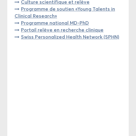
Culture scien­ti­fique et re­lève
Pro­gramme de sou­tien «Young Ta­lents in
Cli­ni­cal Re­search»
Pro­gramme na­tio­nal MD-​PhD
Por­tail re­lève en re­cherche cli­nique
Swiss Per­so­na­li­zed Health Net­work (SPHN)