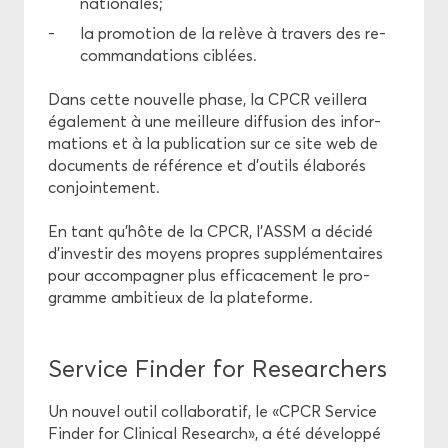
na­tio­nales;
la pro­mo­tion de la re­lève à tra­vers des re­
com­man­da­tions ci­blées.
Dans cette nou­velle phase, la CPCR veille­ra
éga­le­ment à une meilleure dif­fu­sion des in­for­
ma­tions et à la pu­bli­ca­tion sur ce site web de
do­cu­ments de ré­fé­rence et d’ou­tils éla­bo­rés
conjoin­te­ment.
En tant qu’hôte de la CPCR, l’ASSM a dé­ci­dé
d’in­ves­tir des moyens propres sup­plé­men­taires
pour ac­com­pa­gner plus ef­fi­ca­ce­ment le pro­
gramme am­bi­tieux de la pla­te­forme.
Ser­vice Fin­der for Re­sear­chers
Un nou­vel outil col­la­bo­ra­tif, le «CPCR Ser­vice
Fin­der for Cli­ni­cal Re­search», a été dé­ve­lop­pé