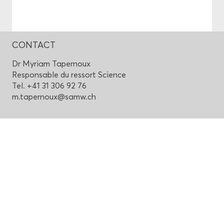
CONTACT
Dr My­riam Ta­per­noux
Res­pon­sable du res­sort Science
Tel. +41 31 306 92 76
m.ta­per­noux@samw.ch
Haut de page
Aca­dé­mie Suisse des Sciences Mé­di­
cales