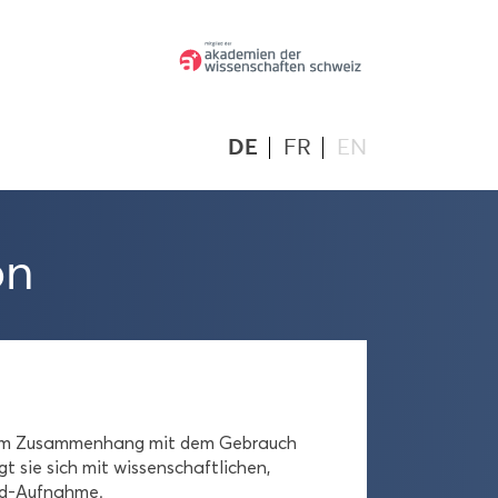
DE
FR
EN
on
en im Zu­sam­men­hang mit dem Ge­brauch
t sie sich mit wis­sen­schaft­li­chen,
 Jod-​Aufnahme.