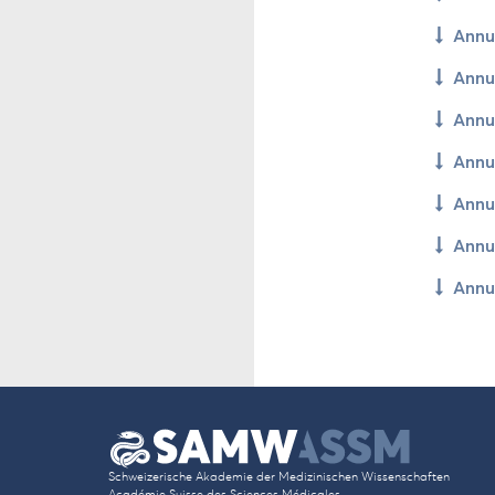
An­nu
An­nu
An­nu
An­nu
An­nu
An­nu
An­nu
Schwei­ze­ri­sche Aka­de­mie der Me­di­zi­ni­schen Wis­sen­schaf­ten
Académie Suis­se des Sci­en­ces Médicales