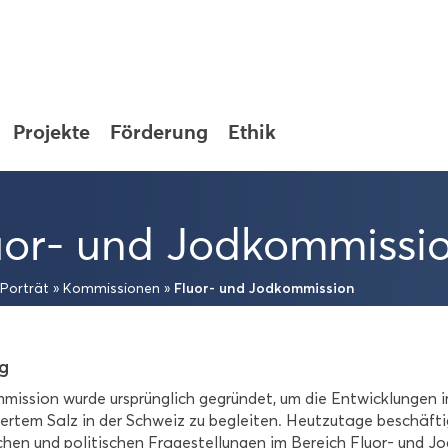
Pro­jek­te
För­de­rung
Ethik
or-​ und Jod­kom­mis­si­
Fluor-​ und Jod­kom­mis­si­on
Por­trät
»
Kom­mis­sio­nen
»
ag
mis­si­on wurde ur­sprüng­lich ge­grün­det, um die Ent­wick­lun­g
ier­tem Salz in der Schweiz zu be­glei­ten. Heut­zu­ta­ge be­schäf­tig
schen und po­li­ti­schen Fra­ge­stel­lun­gen im Be­reich Fluor-​ und