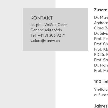
Zu­sam
KON­TAKT
Dr. Maria
An­dre­a
lic. phil. Valérie Clerc
Clara B
Ge­ne­ral­se­kre­tä­rin
Dr. Sil­v
Tel. +41 31 306 92 71
Prof. P
v.clerc@samw.ch
Prof. Ch
Prof. Kl
PD Dr. K
Prof. Sa
Dr. Flo­r
Prof. Mi
100 Jah
Viel­fäl­
auf un­s
Jah­res