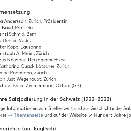
­men­set­zung
 An­ders­son, Zü­rich, Prä­si­den­tin
s Baud, Prat­teln
enzi Schmid, Bern
ia Deh­ler, Vaduz
eter Kopp, Lau­sanne
ris­toph A. Meier, Zü­rich
aus Neu­haus, Her­zo­gen­buch­see
a­tha­ri­na Quack Löt­scher, Zü­rich
­bi­ne Rohr­mann, Zü­rich
i­an Just We­ge­haupt, Zü­rich
­cha­el Bruce Zim­mer­mann, Ox­ford (GB)
re Salz­jo­die­rung in der Schweiz (1922–2022)
ti­ge In­for­ma­tio­nen zum Stel­len­wert und zur Ge­schich­te der Sal
The­men­sei­te
Hun­dert Jahre jo
e­rer
und auf der Web­site
­be­rich­te (auf Eng­lisch)