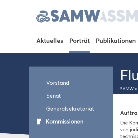
Ak­tu­el­les
Por­trät
Pu­bli­ka­tio­nen
Flu
Vor­stand
SAMW
»
Senat
Ge­ne­ral­se­kre­ta­ri­at
Auf­tr
Kom­mis­sio­nen
Die Kom­
von jo­d
tech­ni­