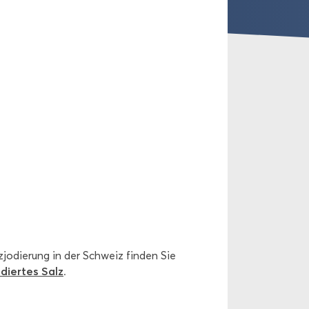
z­jo­die­rung in der Schweiz fin­den Sie
­dier­tes Salz
.