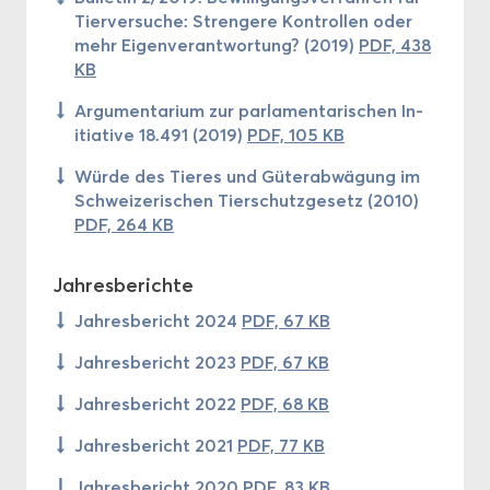
Tier­ver­su­che: Stren­ge­re Kon­trol­len oder
mehr Ei­gen­ver­ant­wor­tung? (2019)
PDF, 438
KB
Ar­gu­men­ta­ri­um zur par­la­men­ta­ri­schen In­
itia­ti­ve 18.491 (2019)
PDF, 105 KB
Würde des Tie­res und Gü­ter­ab­wä­gung im
Schwei­ze­ri­schen Tier­schutz­ge­setz (2010)
PDF, 264 KB
Jah­res­be­rich­te
Jah­res­be­richt 2024
PDF, 67 KB
Jah­res­be­richt 2023
PDF, 67 KB
Jah­res­be­richt 2022
PDF, 68 KB
Jah­res­be­richt 2021
PDF, 77 KB
Jah­res­be­richt 2020
PDF, 83 KB