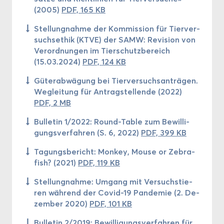
(2005)
PDF, 165 KB
Stel­lung­nah­me der Kom­mis­si­on für Tier­ver­
suchs­ethik (KTVE) der SAMW: Re­vi­si­on von
Ver­ord­nun­gen im Tier­schutz­be­reich
(15.03.2024)
PDF, 124 KB
Gü­ter­ab­wä­gung bei Tier­ver­suchs­an­trä­gen.
Weg­lei­tung für An­trag­stel­len­de (2022)
PDF, 2 MB
Bul­le­tin 1/2022: Round-​Table zum Be­wil­li­
gungs­ver­fah­ren (S. 6, 2022)
PDF, 399 KB
Ta­gungs­be­richt: Mon­key, Mouse or Ze­bra­
fi­sh? (2021)
PDF, 119 KB
Stel­lung­nah­me: Um­gang mit Ver­suchs­tie­
ren wäh­rend der Covid-​19 Pan­de­mie (2. De­
zem­ber 2020)
PDF, 101 KB
Bul­le­tin 2/2019: Be­wil­li­gungs­ver­fah­ren für