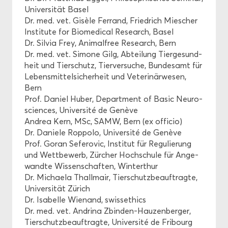
Uni­ver­si­tät Basel
Dr. med. vet. Gisèle Fer­rand, Fried­rich Mie­scher
In­sti­tu­te for Bio­me­di­cal Re­se­arch, Basel
Dr. Sil­via Frey, Ani­mal­free Re­se­arch, Bern
Dr. med. vet. Si­mo­ne Gilg, Ab­tei­lung Tier­ge­sund­
heit und Tier­schutz, Tier­ver­su­che, Bun­des­amt für
Le­bens­mit­tel­si­cher­heit und Ve­te­ri­när­we­sen,
Bern
Prof. Da­ni­el Huber, De­part­ment of Basic Neu­ro­
sci­en­ces, Université de Genève
An­drea Kern, MSc, SAMW, Bern (ex of­fi­cio)
Dr. Da­nie­le Rop­po­lo, Université de Genève
Prof. Goran Se­fer­ovic, In­sti­tut für Re­gu­lie­rung
und Wett­be­werb, Zür­cher Hoch­schu­le für An­ge­
wand­te Wis­sen­schaf­ten, Win­ter­thur
Dr. Mi­chae­la Thall­mair, Tier­schutz­be­auf­trag­te,
Uni­ver­si­tät Zü­rich
Dr. Isa­bel­le Wienand, swis­s­e­thics
Dr. med. vet. An­dri­na Zbinden-​Hauzenberger,
Tier­schutz­be­auf­trag­te, Université de Fri­bourg