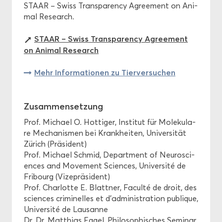
STAAR – Swiss Trans­pa­ren­cy Agree­ment on Ani­
mal Re­se­arch.
STAAR – Swiss Trans­pa­ren­cy Agree­ment
on Ani­mal Re­se­arch
Mehr In­for­ma­tio­nen zu Tier­ver­su­chen
Zu­sam­men­set­zung
Prof. Mi­cha­el O. Hot­ti­ger, In­sti­tut für Mo­le­ku­la­
re Me­cha­nis­men bei Krank­hei­ten, Uni­ver­si­tät
Zü­rich (Prä­si­dent)
Prof. Mi­cha­el Schmid, De­part­ment of Neu­ro­sci­
en­ces and Mo­vement Sci­en­ces, Université de
Fri­bourg (Vi­ze­prä­si­dent)
Prof. Char­lot­te E. Blatt­ner, Faculté de droit, des
sci­en­ces cri­mi­nel­les et d’ad­mi­nis­tra­ti­on pu­bli­que,
Université de Lau­sanne
Dr. Dr. Mat­thi­as Eggel, Phi­lo­so­phi­sches Se­mi­nar,