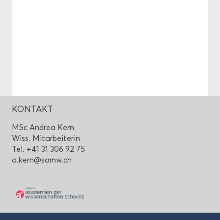
KON­TAKT
MSc An­drea Kern
Wiss. Mit­ar­bei­te­rin
Tel. +41 31 306 92 75
a.kern@samw.ch