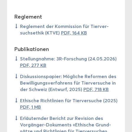
Re­gle­ment
Re­gle­ment der Kom­mis­si­on für Tier­ver­
suchs­ethik (KTVE)
PDF, 164 KB
Pu­bli­ka­tio­nen
Stel­lung­nah­me: 3R-​Forschung (24.05.2026)
PDF, 277 KB
Dis­kus­si­ons­pa­pier: Mög­li­che Re­for­men des
Be­wil­li­gungs­ver­fah­rens für Tier­ver­su­che in
der Schweiz (Ent­wurf, 2025)
PDF, 718 KB
Ethi­sche Richt­li­ni­en für Tier­ver­su­che (2025)
PDF, 1 MB
Er­läu­tern­der Be­richt zur Re­vi­si­on des
Vorgänger-​Dokuments «Ethi­sche Grund­
sät­ze und Richt­li­ni­en für Tier­ver­su­che»