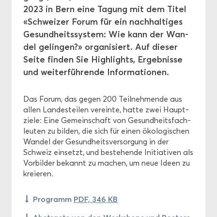
2023 in Bern eine Ta­gung mit dem Titel
«Schwei­zer Forum für ein nach­hal­ti­ges
För­de­rung
Ge­sund­heits­sys­tem: Wie kann der Wan­
del ge­lin­gen?» or­ga­ni­siert. Auf die­ser
Ethik
Seite fin­den Sie High­lights, Er­geb­nis­se
und wei­ter­füh­ren­de In­for­ma­tio­nen.
Das Forum, das gegen 200 Teil­neh­men­de aus
allen Lan­des­tei­len ver­ein­te, hatte zwei Haupt­
zie­le: Eine Ge­mein­schaft von Ge­sund­heits­fach­
leu­ten zu bil­den, die sich für einen öko­lo­gi­schen
Wan­del der Ge­sund­heits­ver­sor­gung in der
Schweiz ein­setzt, und be­stehen­de In­itia­ti­ven als
Vor­bil­der be­kannt zu ma­chen, um neue Ideen zu
kre­ieren.
Pro­gramm
PDF, 346 KB