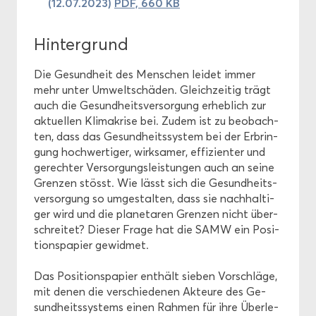
(12.07.2023)
PDF, 660 KB
Hin­ter­grund
Die Ge­sund­heit des Men­schen lei­det immer
mehr unter Um­welt­schä­den. Gleich­zei­tig trägt
auch die Ge­sund­heits­ver­sor­gung er­heb­lich zur
ak­tu­el­len Kli­ma­kri­se bei. Zudem ist zu be­ob­ach­
ten, dass das Ge­sund­heits­sys­tem bei der Er­brin­
gung hoch­wer­ti­ger, wirk­sa­mer, ef­fi­zi­en­ter und
ge­rech­ter Ver­sor­gungs­leis­tun­gen auch an seine
Gren­zen stösst. Wie lässt sich die Ge­sund­heits­
ver­sor­gung so um­ge­stal­ten, dass sie nach­hal­ti­
ger wird und die pla­ne­ta­ren Gren­zen nicht über­
schrei­tet? Die­ser Frage hat die SAMW ein Po­si­
ti­ons­pa­pier ge­wid­met.
Das Po­si­ti­ons­pa­pier ent­hält sie­ben Vor­schlä­ge,
mit denen die ver­schie­de­nen Ak­teu­re des Ge­
sund­heits­sys­tems einen Rah­men für ihre Über­le­