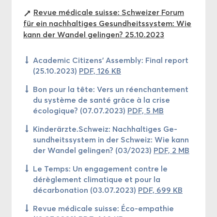
Revue médicale suis­se: Schwei­zer Forum
für ein nach­hal­ti­ges Ge­sund­heits­sys­tem: Wie
kann der Wan­del ge­lin­gen? 25.10.2023
Aca­de­mic Ci­ti­zens' As­sem­bly: Final re­port
(25.10.2023)
PDF, 126 KB
Bon pour la tête: Vers un réenchantement
du système de santé grâce à la crise
écologique? (07.07.2023)
PDF, 5 MB
Kin­der­ärz­te.Schweiz: Nach­hal­ti­ges Ge­
sund­heits­sys­tem in der Schweiz: Wie kann
der Wan­del ge­lin­gen? (03/2023)
PDF, 2 MB
Le Temps: Un en­ga­ge­ment cont­re le
dérèglement cli­ma­tique et pour la
décarbonation (03.07.2023)
PDF, 699 KB
Revue médicale suis­se: Éco-​empathie