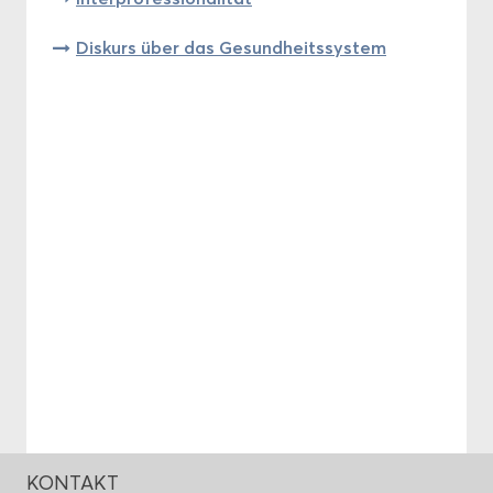
Dis­kurs über das Ge­sund­heits­sys­tem
KON­TAKT