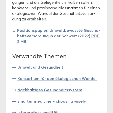
gun­gen und die Ge­le­gen­heit er­hal­ten sol­len,
kon­kre­te und pra­xis­na­he Mass­nah­men für einen
öko­lo­gi­schen Wan­del der Ge­sund­heits­ver­sor­
gung zu er­ar­bei­ten.
Po­si­ti­ons­pa­pier: Um­welt­be­wuss­te Ge­sund­
heits­ver­sor­gung in der Schweiz (2022)
PDF,
2 MB
Ver­wand­te The­men
Um­welt und Ge­sund­heit
Kon­sor­ti­um für den öko­lo­gi­schen Wan­del
Nach­hal­ti­ges Ge­sund­heits­sys­tem
smar­ter me­di­ci­ne – choo­sing wi­se­ly
In­ter­pro­fes­sio­na­li­tät