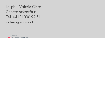
lic. phil. Valérie Clerc
Ge­ne­ral­se­kre­tä­rin
Tel. +41 31 306 92 71
v.clerc@samw.ch
Sei­ten­an­fang
Schwei­ze­ri­sche Aka­de­mie
der Me­di­zi­ni­schen Wis­sen­schaf­ten
Haus der Aka­de­mien
Lau­pen­stras­se 7, CH-3001 Bern
+41 31 306 92 70
mail@samw.ch
Im­pres­sum und Da­ten­schutz