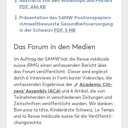
Abs­tracts von den Work­shops und Pos­ters
PDF, 446 KB
Prä­sen­ta­ti­on des SAMW-​Positionspapiers
«Um­welt­be­wuss­te Ge­sund­heits­ver­sor­gung
in der Schweiz»
PDF, 5 MB
Das Forum in den Me­di­en
Im Auf­trag der SAMW hat die Revue médicale
suis­se (RMS) einen um­fas­sen­den Be­richt über
das Forum ver­öf­fent­licht. Die­ser wird er­gänzt
durch 6 In­ter­views in Form kur­zer Vi­deo­clips, die
Aca­de­mic Ci­ti­
um­fas­sen­den Er­geb­nis­se der
zens’ As­sem­bly (ACA)
und 4 Ar­ti­kel, die von
Teil­neh­men­den in ver­schie­de­nen Zei­tun­gen und
Zeit­schrif­ten ver­öf­fent­licht wur­den. Wir dan­ken
Bon pour la tête, Kin­der­ärz­te Schweiz, Le Temps
und la Revue médicale suis­se für die Ver­öf­fent­li­
chungs­rech­te.