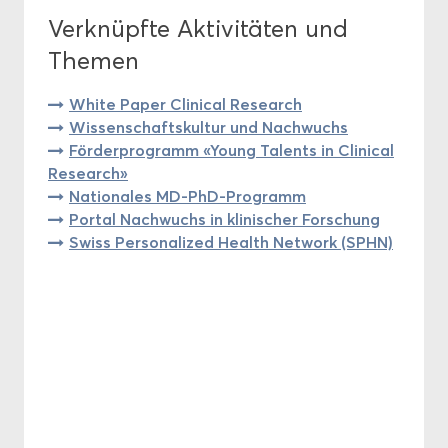
Ver­knüpf­te Ak­ti­vi­tä­ten und
The­men
White Paper Cli­ni­cal Re­se­arch
Wis­sen­schafts­kul­tur und Nach­wuchs
För­der­pro­gramm «Young Ta­lents in Cli­ni­cal
Re­se­arch»
Na­tio­na­les MD-​PhD-Programm
Por­tal Nach­wuchs in kli­ni­scher For­schung
Swiss Per­so­na­li­zed Health Net­work (SPHN)