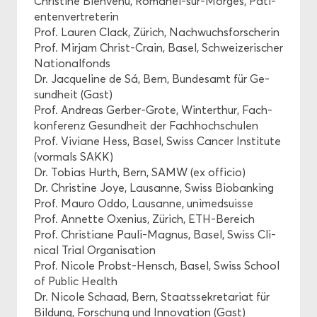
Chris­ti­ne Bien­ve­nu, Romanel-​sur-Morges, Pa­ti­
en­ten­ver­tre­te­rin
Prof. Lau­ren Clack, Zü­rich, Nach­wuchs­for­sche­rin
Prof. Mir­jam Christ-​Crain, Basel, Schwei­ze­ri­scher
Na­tio­nal­fonds
Dr. Jac­que­line de Sá, Bern, Bun­des­amt für Ge­
sund­heit (Gast)
Prof. An­dre­as Gerber-​Grote, Win­ter­thur, Fach­
kon­fe­renz Ge­sund­heit der Fach­hoch­schu­len
Prof. Vi­via­ne Hess, Basel, Swiss Can­cer In­sti­tu­te
(vor­mals SAKK)
Dr. To­bi­as Hurth, Bern, SAMW (ex of­fi­cio)
Dr. Chris­ti­ne Joye, Lau­sanne, Swiss Bio­ban­king
Prof. Mauro Oddo, Lau­sanne, uni­med­suis­se
Prof. An­net­te Oxe­ni­us, Zü­rich, ETH-​Bereich
Prof. Chris­tia­ne Pauli-​Magnus, Basel, Swiss Cli­
ni­cal Trial Or­ga­ni­sa­ti­on
Prof. Ni­co­le Probst-​Hensch, Basel, Swiss School
of Pu­blic Health
Dr. Ni­co­le Schaad, Bern, Staats­se­kre­ta­ri­at für
Bil­dung, For­schung und In­no­va­ti­on (Gast)