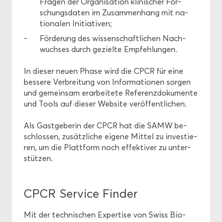
Fra­gen der Or­ga­ni­sa­ti­on kli­ni­scher For­
schungs­da­ten im Zu­sam­men­hang mit na­
tio­na­len In­itia­ti­ven;
För­de­rung des wis­sen­schaft­li­chen Nach­
wuch­ses durch ge­ziel­te Emp­feh­lun­gen.
In die­ser neuen Phase wird die CPCR für eine
bes­se­re Ver­brei­tung von In­for­ma­tio­nen sor­gen
und ge­mein­sam er­ar­bei­te­te Re­fe­renz­do­ku­men­te
und Tools auf die­ser Web­site ver­öf­fent­li­chen.
Als Gast­ge­be­rin der CPCR hat die SAMW be­
schlos­sen, zu­sätz­li­che ei­ge­ne Mit­tel zu in­ves­tie­
ren, um die Platt­form noch ef­fek­ti­ver zu un­ter­
stüt­zen.
CPCR Ser­vice Fin­der
Mit der tech­ni­schen Ex­per­ti­se von Swiss Bio­