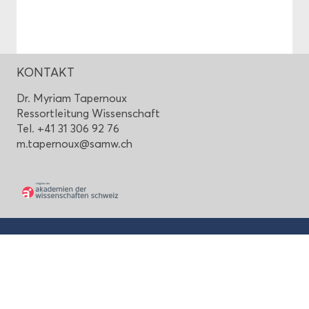
KON­TAKT
Dr. My­ri­am Ta­per­noux
Res­sort­lei­tung Wis­sen­schaft
Tel. +41 31 306 92 76
m.ta­per­noux@samw.ch
Sei­ten­an­fang
Schwei­ze­ri­sche Aka­de­mie
der Me­di­zi­ni­schen Wis­sen­schaf­ten