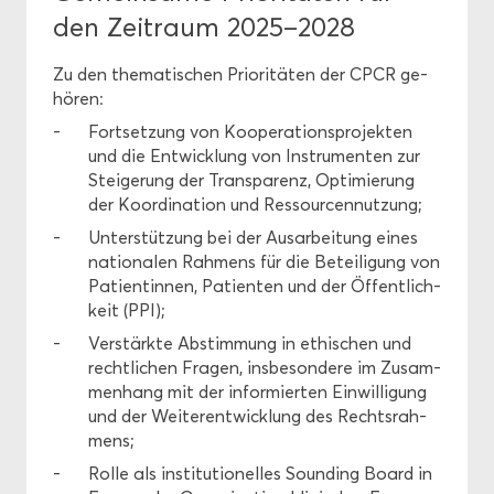
den Zeit­raum 2025–2028
Zu den the­ma­ti­schen Prio­ri­tä­ten der CPCR ge­
hö­ren:
Fort­set­zung von Ko­ope­ra­ti­ons­pro­jek­ten
und die Ent­wick­lung von In­stru­men­ten zur
Stei­ge­rung der Trans­pa­renz, Op­ti­mie­rung
der Ko­or­di­na­ti­on und Res­sour­cen­nut­zung;
Un­ter­stüt­zung bei der Aus­ar­bei­tung eines
na­tio­na­len Rah­mens für die Be­tei­li­gung von
Pa­ti­en­tin­nen, Pa­ti­en­ten und der Öf­fent­lich­
keit (PPI);
Ver­stärk­te Ab­stim­mung in ethi­schen und
recht­li­chen Fra­gen, ins­be­son­de­re im Zu­sam­
men­hang mit der in­for­mier­ten Ein­wil­li­gung
und der Wei­ter­ent­wick­lung des Rechts­rah­
mens;
Rolle als in­sti­tu­tio­nel­les Sounding Board in