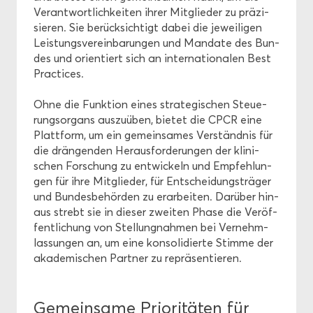
Ver­ant­wort­lich­kei­ten ihrer Mit­glie­der zu prä­zi­
sie­ren. Sie be­rück­sich­tigt dabei die je­wei­li­gen
Leis­tungs­ver­ein­ba­run­gen und Man­da­te des Bun­
des und ori­en­tiert sich an in­ter­na­tio­na­len Best
Prac­tices.
Ohne die Funk­ti­on eines stra­te­gi­schen Steue­
rungs­or­gans aus­zu­üben, bie­tet die CPCR eine
Platt­form, um ein ge­mein­sa­mes Ver­ständ­nis für
die drän­gen­den Her­aus­for­de­run­gen der kli­ni­
schen For­schung zu ent­wi­ckeln und Emp­feh­lun­
gen für ihre Mit­glie­der, für Ent­schei­dungs­trä­ger
und Bun­des­be­hör­den zu er­ar­bei­ten. Dar­über hin­
aus strebt sie in die­ser zwei­ten Phase die Ver­öf­
fent­li­chung von Stel­lung­nah­men bei Ver­nehm­
las­sun­gen an, um eine kon­so­li­dier­te Stim­me der
aka­de­mi­schen Part­ner zu re­prä­sen­tie­ren.
Ge­mein­sa­me Prio­ri­tä­ten für