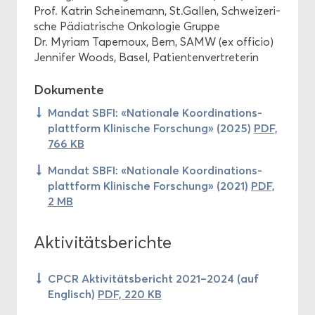
Prof. Kat­rin Schei­ne­mann, St.Gal­len, Schwei­ze­ri­
sche Päd­ia­tri­sche On­ko­lo­gie Grup­pe
Dr. My­ri­am Ta­per­noux, Bern, SAMW (ex of­fi­cio)
Jen­ni­fer Woods, Basel, Pa­ti­en­ten­ver­tre­te­rin
Do­ku­men­te
Man­dat SBFI: «Na­tio­na­le Ko­or­di­na­ti­ons­
platt­form Kli­ni­sche For­schung» (2025)
PDF,
766 KB
Man­dat SBFI: «Na­tio­na­le Ko­or­di­na­ti­ons­
platt­form Kli­ni­sche For­schung» (2021)
PDF,
2 MB
Ak­ti­vi­täts­be­rich­te
CPCR Ak­ti­vi­täts­be­richt 2021–2024 (auf
Eng­lisch)
PDF, 220 KB