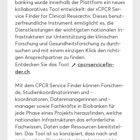
ban­king wurde in­ner­halb der Platt­form ein neues
kol­la­bo­ra­ti­ves Tool ent­wi­ckelt: der «CPCR Ser­
vice Fin­der for Cli­ni­cal Re­se­arch». Die­ses be­nut­
zer­freund­li­che In­stru­ment er­mög­licht es, die
Dienst­leis­tun­gen der wich­tigs­ten na­tio­na­len In­
fra­struk­tu­ren zur Un­ter­stüt­zung der kli­ni­schen
For­schung und Ge­sund­heits­for­schung zu durch­
su­chen und mit einem ein­zi­gen Klick den rich­ti­
gen An­sprech­part­ner zu fin­den.
cp­cr­ser­vice­fin­
Ent­de­cken Sie das Tool:
der.ch
.
Mit dem CPCR Ser­vice Fin­der kön­nen For­schen­
de, Stu­di­en­ko­or­di­na­to­rin­nen und -​
koordinatoren, Da­ten­ma­na­ge­rin­nen und -​
manager sowie Fach­kräf­te in Bio­ban­ken für
jede Phase eines Pro­jekts her­aus­fin­den, wel­che
na­tio­na­len In­fra­struk­tu­ren das er­for­der­li­che
Fach­wis­sen, Daten oder Res­sour­cen be­reit­stel­
len. Das Tool ist so kon­zi­piert, dass nach und