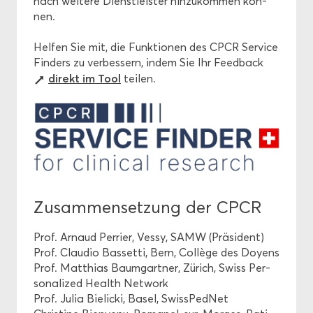
nach wei­te­re Dienst­leis­ter hin­zu­kom­men kön­
nen.
Hel­fen Sie mit, die Funk­tio­nen des CPCR Ser­vice
Fin­ders zu ver­bes­sern, indem Sie Ihr Feed­back
di­rekt im Tool
tei­len.
Zu­sam­men­set­zung der CPCR
Prof. Ar­n­aud Per­ri­er, Vessy, SAMW (Prä­si­dent)
Prof. Clau­dio Bas­set­ti, Bern, Collège des Doy­ens
Prof. Mat­thi­as Baum­gart­ner, Zü­rich, Swiss Per­
so­na­li­zed Health Net­work
Prof. Julia Bieli­cki, Basel, Swis­sPed­Net