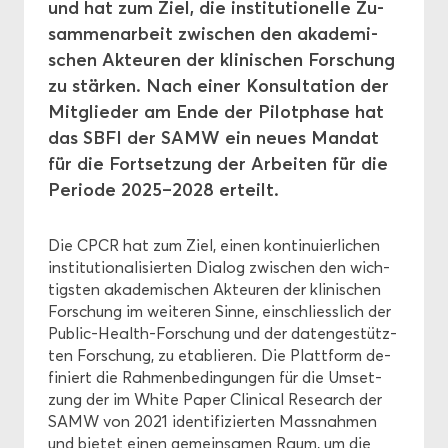
und hat zum Ziel, die in­sti­tu­tio­nel­le Zu­
sam­men­ar­beit zwi­schen den aka­de­mi­
För­de­rung
schen Ak­teu­ren der kli­ni­schen For­schung
zu stär­ken. Nach einer Kon­sul­ta­ti­on der
Ethik
Mit­glie­der am Ende der Pi­lot­pha­se hat
das SBFI der SAMW ein neues Man­dat
für die Fort­set­zung der Ar­bei­ten für die
Pe­ri­ode 2025–2028 er­teilt.
Die CPCR hat zum Ziel, einen kon­ti­nu­ier­li­chen
in­sti­tu­tio­na­li­sier­ten Dia­log zwi­schen den wich­
tigs­ten aka­de­mi­schen Ak­teu­ren der kli­ni­schen
For­schung im wei­te­ren Sinne, ein­schliess­lich der
Public-​Health-Forschung und der da­ten­ge­stütz­
ten For­schung, zu eta­blie­ren. Die Platt­form de­
fi­niert die Rah­men­be­din­gun­gen für die Um­set­
zung der im White Paper Cli­ni­cal Re­se­arch der
SAMW von 2021 iden­ti­fi­zier­ten Mass­nah­men
und bie­tet einen ge­mein­sa­men Raum, um die