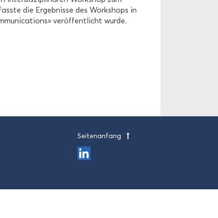
ass­te die Er­geb­nis­se des Work­shops in
ni­ca­ti­ons» ver­öf­fent­licht wurde.
Sei­ten­an­fang