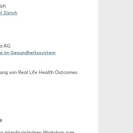
rich
l Zü­rich
ata AG
ta im Ge­sund­heits­sys­tem
­sung von Real Life Health Out­co­mes
»
in­ter­dis­zi­pli­nä­ren Work­shop zum