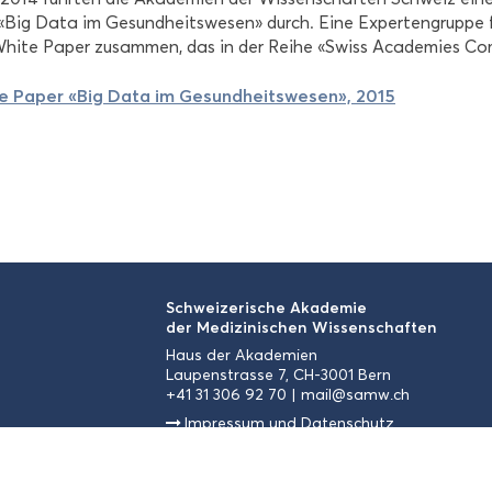
ig Data im Ge­sund­heits­we­sen» durch. Eine Ex­per­ten­grup­pe f
ite Paper zu­sam­men, das in der Reihe «Swiss Aca­de­mies Com­mu­
 Paper «Big Data im Ge­sund­heits­we­sen», 2015
Schwei­ze­ri­sche Aka­de­mie
der Me­di­zi­ni­schen Wis­sen­schaf­ten
Haus der Aka­de­mien
Lau­pen­stras­se 7, CH-3001 Bern
+41 31 306 92 70
mail@samw.ch
Im­pres­sum und Da­ten­schutz