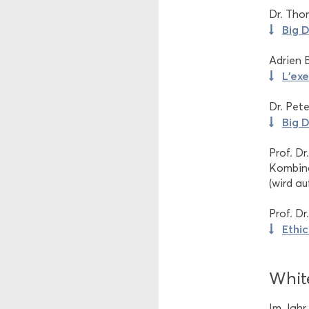
Dr. Tho­m
Big D
Adri­en 
L’ex­
Dr. Peter
Big D
Prof. Dr
Kom­bi­n
(wird auf
Prof. Dr
Ethi­
White
Im Jahr 