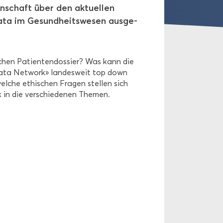
n­schaft über den ak­tu­el­len
ta im Ge­sund­heits­we­sen aus­ge­
hen Pa­ti­en­ten­dos­sier? Was kann die
Data Net­work» lan­des­weit top down
­che ethi­schen Fra­gen stel­len sich
k in die ver­schie­de­nen The­men.