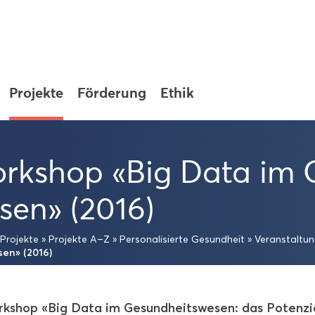
Pro­jek­te
För­de­rung
Ethik
rk­shop «Big Data im G
­sen» (2016)
Pro­jek­te
»
Pro­jek­te A–Z
»
Per­so­na­li­sier­te Ge­sund­heit
»
Ver­an­stal­tu
­sen» (2016)
k­shop «Big Data im Ge­sund­heits­we­sen: das Po­ten­zi