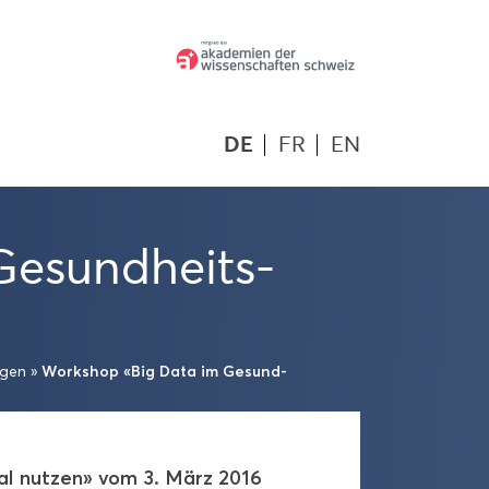
DE
FR
EN
e­sund­heits­
Work­shop «Big Data im Ge­sund­
n­gen
»
­al nut­zen» vom 3. März 2016