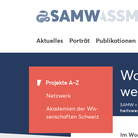
Ak­tu­el­les
Por­trät
Pu­bli­ka­tio­nen
Wo
Pro­jek­te A–Z
we
Netz­werk
SAMW
»
Aka­de­mien der Wis­
heits­we
sen­schaf­ten Schweiz
Im Wor