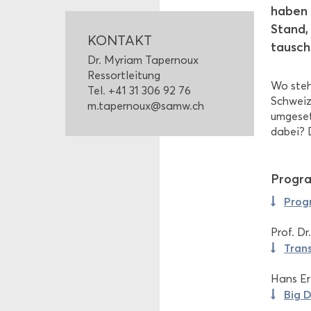
haben s
Stand, 
KON­TAKT
tausch
Dr. My­ri­am Ta­per­noux
Res­sort­lei­tung
Wo ste­h
Tel. +41 31 306 92 76
Schweiz 
m.ta­per­noux@samw.ch
um­ge­se
dabei? D
Pro­gra
Pro­
Prof. Dr
Tran
Hans Eri
Big D