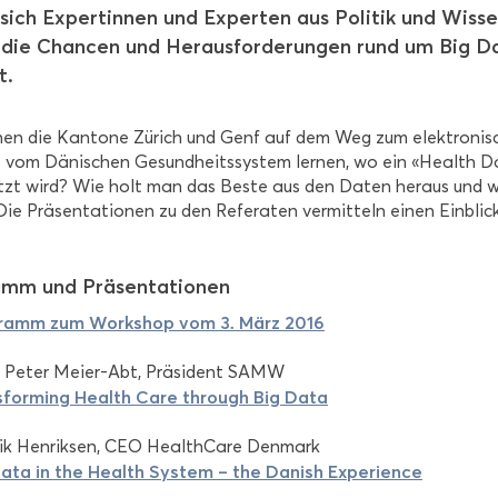
ich Ex­per­tin­nen und Ex­per­ten aus Po­li­tik und Wis­se
die Chan­cen und Her­aus­for­de­run­gen rund um Big Da
t.
en die Kan­to­ne Zü­rich und Genf auf dem Weg zum elek­tro­ni­sc
vom Dä­ni­schen Ge­sund­heits­sys­tem ler­nen, wo ein «Health 
tzt wird? Wie holt man das Beste aus den Daten her­aus und wel
ie Prä­sen­ta­tio­nen zu den Re­fe­ra­ten ver­mit­teln einen Ein­blic
mm und Prä­sen­ta­tio­nen
gramm zum Work­shop vom 3. März 2016
. Peter Meier-​Abt, Prä­si­dent SAMW
s­forming Health Care through Big Data
k Hen­rik­sen, CEO Heal­th­Ca­re Den­mark
ata in the Health Sys­tem – the Da­nish Ex­pe­ri­ence