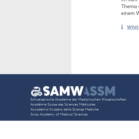
Thema «B
einem Wh
White
Schwei­ze­ri­sche Aka­de­mie der Me­di­zi­ni­schen Wis­sen­schaf­ten
Académie Suis­se des Sci­en­ces Médicales
Ac­ca­de­mia Svi­zze­ra delle Sci­en­ze Me­di­che
Swiss Aca­de­my of Me­di­cal Sci­en­ces