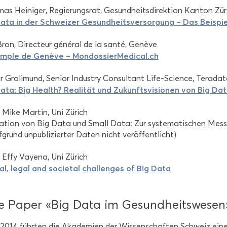
as Hei­ni­ger, Re­gie­rungs­rat, Ge­sund­heits­di­rek­ti­on Kan­ton Zü­
ata in der Schwei­zer Ge­sund­heits­ver­sor­gung – Das Bei­spie
Bron, Di­rec­teur général de la santé, Genève
emp­le de Genève – Mon­dos­sier­Me­di­cal.ch
 Gro­li­mund, Se­ni­or In­dus­try Con­sul­tant Life-​Science, Te­ra­d
ata: Big Health? Rea­li­tät und Zu­kunfts­vi­sio­nen von Big Da
. Mike Mar­tin, Uni Zü­rich
a­ti­on von Big Data und Small Data: Zur sys­te­ma­ti­schen Mes
­grund un­pu­bli­zier­ter Daten nicht ver­öf­fent­licht)
. Effy Vaye­na, Uni Zü­rich
cal, legal and so­cie­tal chal­lenges of Big Data
 Paper «Big Data im Ge­sund­heits­we­sen
2014 führ­ten die Aka­de­mien der Wis­sen­schaf­ten Schweiz einen 