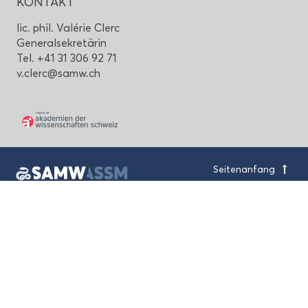
KON­TAKT
lic. phil. Valérie Clerc
Ge­ne­ral­se­kre­tä­rin
Tel. +41 31 306 92 71
v.clerc@samw.ch
Sei­ten­an­fang
Schwei­ze­ri­sche Aka­de­mie
der Me­di­zi­ni­schen Wis­sen­schaf­ten
Haus der Aka­de­mien
Lau­pen­stras­se 7, CH-3001 Bern
+41 31 306 92 70
mail@samw.ch
Im­pres­sum und Da­ten­schutz