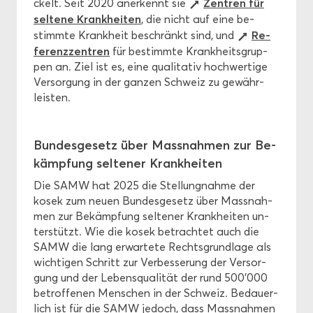
Zen­tren für
ckelt. Seit 2020 an­er­kennt sie
sel­te­ne Krank­hei­ten
, die nicht auf eine be­
Re­
stimm­te Krank­heit be­schränkt sind, und
fe­renz­zen­tren
für be­stimm­te Krank­heits­grup­
pen an. Ziel ist es, eine qua­li­ta­tiv hoch­wer­ti­ge
Ver­sor­gung in der gan­zen Schweiz zu ge­währ­
leis­ten.
Bun­des­ge­setz über Mass­nah­men zur Be­
kämp­fung sel­te­ner Krank­hei­ten
Die SAMW hat 2025 die Stel­lung­nah­me der
kosek zum neuen Bun­des­ge­setz über Mass­nah­
men zur Be­kämp­fung sel­te­ner Krank­hei­ten un­
ter­stützt. Wie die kosek be­trach­tet auch die
SAMW die lang er­war­te­te Rechts­grund­la­ge als
wich­ti­gen Schritt zur Ver­bes­se­rung der Ver­sor­
gung und der Le­bens­qua­li­tät der rund 500'000
be­trof­fe­nen Men­schen in der Schweiz. Be­dau­er­
lich ist für die SAMW je­doch, dass Mass­nah­men