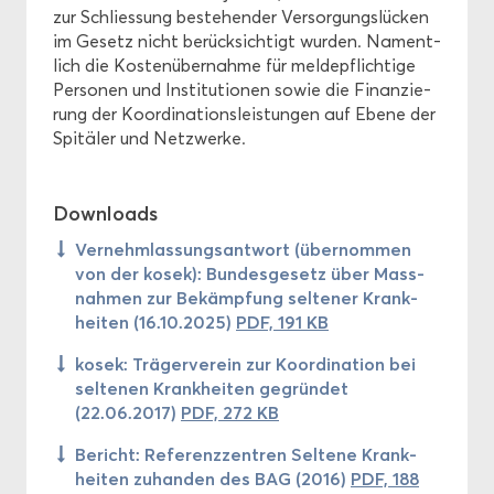
zur Schlies­sung be­stehen­der Ver­sor­gungs­lü­cken
im Ge­setz nicht be­rück­sich­tigt wur­den. Na­ment­
lich die Kos­ten­über­nah­me für mel­de­pflich­ti­ge
Per­so­nen und In­sti­tu­tio­nen sowie die Fi­nan­zie­
rung der Ko­or­di­na­ti­ons­leis­tun­gen auf Ebene der
Spi­tä­ler und Netz­wer­ke.
Down­loads
Ver­nehm­las­sungs­ant­wort (über­nom­men
von der kosek): Bun­des­ge­setz über Mass­
nah­men zur Be­kämp­fung sel­te­ner Krank­
hei­ten (16.10.2025)
PDF, 191 KB
kosek: Trä­ger­ver­ein zur Ko­or­di­na­ti­on bei
sel­te­nen Krank­hei­ten ge­grün­det
(22.06.2017)
PDF, 272 KB
Be­richt: Re­fe­renz­zen­tren Sel­te­ne Krank­
hei­ten zu­han­den des BAG (2016)
PDF, 188