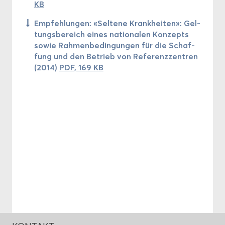
KB
Emp­feh­lun­gen: «Sel­te­ne Krank­hei­ten»: Gel­
tungs­be­reich eines na­tio­na­len Kon­zepts
sowie Rah­men­be­din­gun­gen für die Schaf­
fung und den Be­trieb von Re­fe­renz­zen­tren
(2014)
PDF, 169 KB