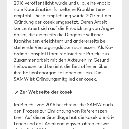
2016 ver­öf­fent­licht wurde und u. a. eine «na­tio­
na­le Ko­or­di­na­ti­on für sel­te­ne Krank­hei­ten»
emp­fahl. Diese Emp­feh­lung wurde 2017 mit der
Grün­dung der kosek um­ge­setzt. Deren Ar­beit
kon­zen­triert sich auf die Ent­wick­lung von An­ge­
bo­ten, die ei­ner­seits die Dia­gno­se sel­te­ner
Krank­hei­ten er­leich­tern und an­de­rer­seits be­
stehen­de Ver­sor­gungs­lü­cken schlies­sen. Als Ko­
or­di­na­ti­ons­platt­form rea­li­siert sie Pro­jek­te in
Zu­sam­men­ar­beit mit den Ak­teu­ren im Ge­sund­
heits­we­sen und be­zieht die Be­trof­fe­nen über
ihre Pa­ti­en­ten­or­ga­ni­sa­tio­nen mit ein. Die
SAMW ist Grün­dungs­mit­glied der kosek.
Zur Web­sei­te der kosek
Im Be­richt von 2016 be­schreibt die SAMW auch
den Pro­zess zur Ein­rich­tung von Re­fe­renz­zen­
tren. Auf die­ser Grund­la­ge hat die kosek die Kri­
te­ri­en und das An­er­ken­nungs­ver­fah­ren ent­wi­