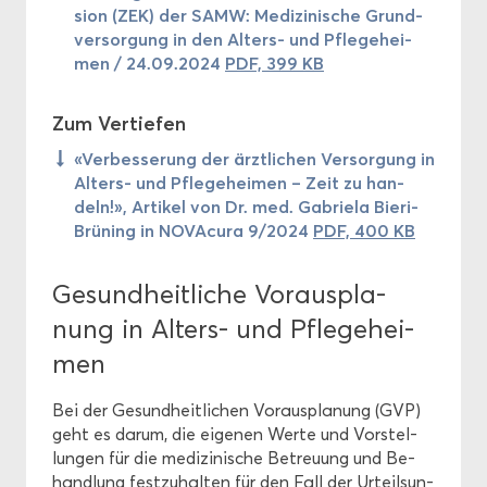
si­on (ZEK) der SAMW: Me­di­zi­ni­sche Grund­
ver­sor­gung in den Alters-​ und Pfle­ge­hei­
men / 24.09.2024
PDF, 399 KB
Zum Ver­tie­fen
«Ver­bes­se­rung der ärzt­li­chen Ver­sor­gung in
Alters-​ und Pfle­ge­hei­men – Zeit zu han­
deln!», Ar­ti­kel von Dr. med. Ga­brie­la Bieri-​
Brüning in NO­VA­cu­ra 9/2024
PDF, 400 KB
Ge­sund­heit­li­che Vor­aus­pla­
nung in Alters-​ und Pfle­ge­hei­
men
Bei der Ge­sund­heit­li­chen Vor­aus­pla­nung (GVP)
geht es darum, die ei­ge­nen Werte und Vor­stel­
lun­gen für die me­di­zi­ni­sche Be­treu­ung und Be­
hand­lung fest­zu­hal­ten für den Fall der Ur­teils­un­