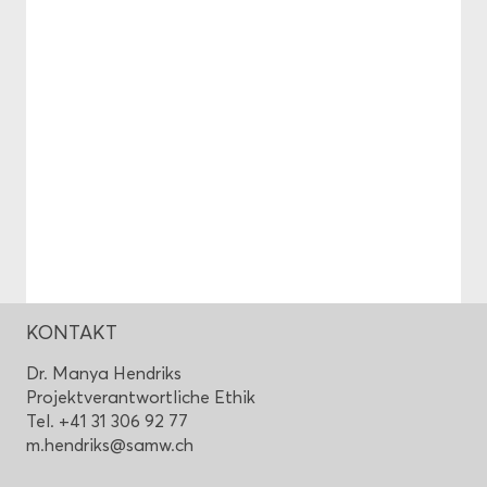
KON­TAKT
Dr. Manya Hen­driks
Pro­jekt­ver­ant­wort­li­che Ethik
Tel. +41 31 306 92 77
m.hen­driks@samw.ch