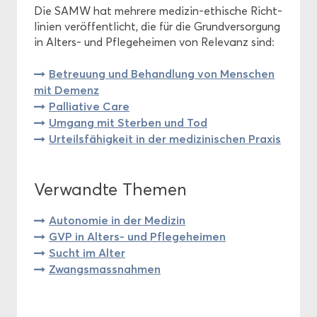
Die SAMW hat meh­re­re medizin-​ethische Richt­
li­ni­en ver­öf­fent­licht, die für die Grund­ver­sor­gung
in Alters-​ und Pfle­ge­hei­men von Re­le­vanz sind:
Be­treu­ung und Be­hand­lung von Men­schen
mit De­menz
Pal­lia­ti­ve Care
Um­gang mit Ster­ben und Tod
Ur­teils­fä­hig­keit in der me­di­zi­ni­schen Pra­xis
Ver­wand­te The­men
Au­to­no­mie in der Me­di­zin
GVP in Alters-​ und Pfle­ge­hei­men
Sucht im Alter
Zwangs­mass­nah­men