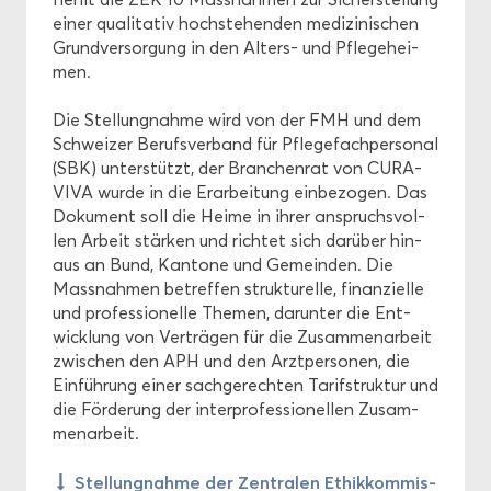
einer qua­li­ta­tiv hoch­ste­hen­den me­di­zi­ni­schen
Grund­ver­sor­gung in den Alters-​ und Pfle­ge­hei­
men.
Die Stel­lung­nah­me wird von der FMH und dem
Schwei­zer Be­rufs­ver­band für Pfle­ge­fach­per­so­nal
(SBK) un­ter­stützt, der Bran­chen­rat von CU­RA­
VI­VA wurde in die Er­ar­bei­tung ein­be­zo­gen. Das
Do­ku­ment soll die Heime in ihrer an­spruchs­vol­
len Ar­beit stär­ken und rich­tet sich dar­über hin­
aus an Bund, Kan­to­ne und Ge­mein­den. Die
Mass­nah­men be­tref­fen struk­tu­rel­le, fi­nan­zi­el­le
und pro­fes­sio­nel­le The­men, dar­un­ter die Ent­
wick­lung von Ver­trä­gen für die Zu­sam­men­ar­beit
zwi­schen den APH und den Arzt­per­so­nen, die
Ein­füh­rung einer sach­ge­rech­ten Ta­rif­struk­tur und
die För­de­rung der in­ter­pro­fes­sio­nel­len Zu­sam­
men­ar­beit.
Stel­lung­nah­me der Zen­tra­len Ethik­kom­mis­