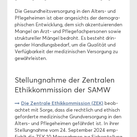
Die Ge­sund­heits­ver­sor­gung in den Alters-​ und
Pfle­ge­hei­men ist aber an­ge­sichts der de­mo­gra­
phi­schen Ent­wick­lung, dem sich ak­zen­tu­ie­ren­den
Man­gel an Arzt- und Pfle­ge­fach­per­so­nen sowie
struk­tu­rel­ler Män­gel be­droht. Es be­steht drin­
gen­der Hand­lungs­be­darf, um die Qua­li­tät und
Ver­füg­bar­keit der me­di­zi­ni­schen Ver­sor­gung zu
ge­währ­leis­ten.
Stel­lung­nah­me der Zen­tra­len
Ethik­kom­mis­si­on der SAMW
Die Zen­tra­le Ethik­kom­mis­si­on (ZEK)
be­ob­
ach­tet mit Sorge, dass die recht­lich und ethisch
ge­for­der­te me­di­zi­ni­sche Grund­ver­sor­gung in den
Alters-​ und Pfle­ge­hei­men ge­fähr­det ist. In ihrer
Stel­lung­nah­me vom 24. Sep­tem­ber 2024 emp­
fiehlt die ZEK 10 Mass­nah­men zur Si­cher­stel­lung