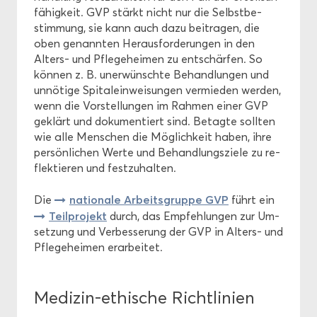
fä­hig­keit. GVP stärkt nicht nur die Selbst­be­
stim­mung, sie kann auch dazu bei­tra­gen, die
oben ge­nann­ten Her­aus­for­de­run­gen in den
Alters-​ und Pfle­ge­hei­men zu ent­schär­fen. So
kön­nen z. B. un­er­wünsch­te Be­hand­lun­gen und
un­nö­ti­ge Spi­tal­ein­wei­sun­gen ver­mie­den wer­den,
wenn die Vor­stel­lun­gen im Rah­men einer GVP
ge­klärt und do­ku­men­tiert sind. Be­tag­te soll­ten
wie alle Men­schen die Mög­lich­keit haben, ihre
per­sön­li­chen Werte und Be­hand­lungs­zie­le zu re­
flek­tie­ren und fest­zu­hal­ten.
na­tio­na­le Ar­beits­grup­pe GVP
Die
führt ein
Teil­pro­jekt
durch, das Emp­feh­lun­gen zur Um­
set­zung und Ver­bes­se­rung der GVP in Alters-​ und
Pfle­ge­hei­men er­ar­bei­tet.
Medizin-​ethische Richt­li­ni­en