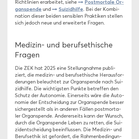
Post­mor­ta­le Or­
Richt­li­ni­en er­ar­bei­tet, siehe
gan­spen­de
Sui­zid­hil­fe
und
. Bei der Kom­bi­
na­ti­on die­ser bei­den sen­si­blen Prak­ti­ken stel­len
sich je­doch neue und er­wei­ter­te Fra­gen.
Medizin-​ und be­rufs­ethi­sche
Fra­gen
Die ZEK hat 2025 eine Stel­lung­nah­me pu­bli­
ziert, die medizin-​ und be­rufs­ethi­sche Her­aus­for­
de­run­gen be­leuch­tet zur Or­gan­spen­de nach Sui­
zid­hil­fe. Die wich­tigs­ten Punk­te be­tref­fen den
Schutz der Au­to­no­mie. Ei­ner­seits wäre die Au­to­
no­mie der Ent­schei­dung zur Or­gan­spen­de bes­ser
si­cher­ge­stellt als in an­de­ren Fäl­len post­mor­ta­
ler Or­gan­spen­de. An­de­rer­seits kann der Wunsch,
durch die Or­gan­spen­de Leben zu ret­ten, die Sui­
zid­ent­schei­dung be­ein­flus­sen. Die Medizin-​ und
Be­rufs­ethik ist ge­for­dert, die Rah­men­be­din­gun­