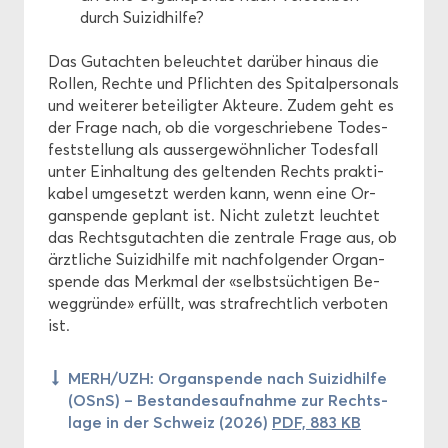
durch Sui­zid­hil­fe?
Das Gut­ach­ten be­leuch­tet dar­über hin­aus die
Rol­len, Rech­te und Pflich­ten des Spi­tal­per­so­nals
und wei­te­rer be­tei­lig­ter Ak­teu­re. Zudem geht es
der Frage nach, ob die vor­ge­schrie­be­ne To­des­
fest­stel­lung als aus­ser­ge­wöhn­li­cher To­des­fall
unter Ein­hal­tung des gel­ten­den Rechts prak­ti­
ka­bel um­ge­setzt wer­den kann, wenn eine Or­
gan­spen­de ge­plant ist. Nicht zu­letzt leuch­tet
das Rechts­gut­ach­ten die zen­tra­le Frage aus, ob
ärzt­li­che Sui­zid­hil­fe mit nach­fol­gen­der Or­gan­
spen­de das Merk­mal der «selbst­süch­ti­gen Be­
weg­grün­de» er­füllt, was straf­recht­lich ver­bo­ten
ist.
MERH/UZH: Or­gan­spen­de nach Sui­zid­hil­fe
(OSnS) – Be­stan­des­auf­nah­me zur Rechts­
la­ge in der Schweiz (2026)
PDF, 883 KB