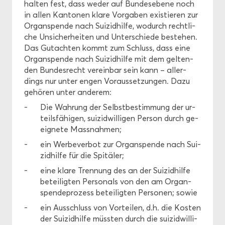
hal­ten fest, dass weder auf Bun­des­ebe­ne noch
in allen Kan­to­nen klare Vor­ga­ben exis­tie­ren zur
Or­gan­spen­de nach Sui­zid­hil­fe, wo­durch recht­li­
che Un­si­cher­hei­ten und Un­ter­schie­de be­stehen.
Das Gut­ach­ten kommt zum Schluss, dass eine
Or­gan­spen­de nach Sui­zid­hil­fe mit dem gel­ten­
den Bun­des­recht ver­ein­bar sein kann – al­ler­
dings nur unter engen Vor­aus­set­zun­gen. Dazu
ge­hö­ren unter an­de­rem:
Die Wah­rung der Selbst­be­stim­mung der ur­
teils­fä­hi­gen, sui­zid­wil­li­gen Per­son durch ge­
eig­ne­te Mass­nah­men;
ein Wer­be­ver­bot zur Or­gan­spen­de nach Sui­
zid­hil­fe für die Spi­tä­ler;
eine klare Tren­nung des an der Sui­zid­hil­fe
be­tei­lig­ten Per­so­nals von den am Or­gan­
spen­de­pro­zess be­tei­lig­ten Per­so­nen; sowie
ein Aus­schluss von Vor­tei­len, d.h. die Kos­ten
der Sui­zid­hil­fe müss­ten durch die sui­zid­wil­li­