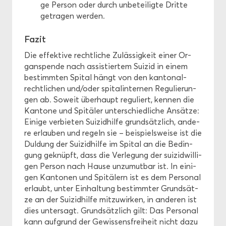
ge Per­son oder durch un­be­tei­lig­te Drit­te
ge­tra­gen wer­den.
Fazit
Die ef­fek­ti­ve recht­li­che Zu­läs­sig­keit einer Or­
gan­spen­de nach as­sis­tier­tem Sui­zid in einem
be­stimm­ten Spi­tal hängt von den kan­to­nal­
recht­li­chen und/oder spi­tal­in­ter­nen Re­gu­lie­run­
gen ab. So­weit über­haupt re­gu­liert, ken­nen die
Kan­to­ne und Spi­tä­ler un­ter­schied­li­che An­sät­ze:
Ei­ni­ge ver­bie­ten Sui­zid­hil­fe grund­sätz­lich, an­de­
re er­lau­ben und re­geln sie – bei­spiels­wei­se ist die
Dul­dung der Sui­zid­hil­fe im Spi­tal an die Be­din­
gung ge­knüpft, dass die Ver­le­gung der sui­zid­wil­li­
gen Per­son nach Hause un­zu­mut­bar ist. In ei­ni­
gen Kan­to­nen und Spi­tä­lern ist es dem Per­so­nal
er­laubt, unter Ein­hal­tung be­stimm­ter Grund­sät­
ze an der Sui­zid­hil­fe mit­zu­wir­ken, in an­de­ren ist
dies un­ter­sagt. Grund­sätz­lich gilt: Das Per­so­nal
kann auf­grund der Ge­wis­sens­frei­heit nicht dazu