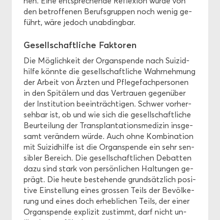
nen. Eine ent­spre­chen­de Re­fle­xi­on wurde von
den be­trof­fe­nen Be­rufs­grup­pen noch wenig ge­
führt, wäre je­doch un­ab­ding­bar.
Ge­sell­schaft­li­che Fak­to­ren
Die Mög­lich­keit der Or­gan­spen­de nach Sui­zid­
hil­fe könn­te die ge­sell­schaft­li­che Wahr­neh­mung
der Ar­beit von Ärz­ten und Pfle­ge­fach­per­so­nen
in den Spi­tä­lern und das Ver­trau­en ge­gen­über
der In­sti­tu­ti­on be­ein­träch­ti­gen. Schwer vor­her­
seh­bar ist, ob und wie sich die ge­sell­schaft­li­che
Be­ur­tei­lung der Trans­plan­ta­ti­ons­me­di­zin ins­ge­
samt ver­än­dern würde. Auch ohne Kom­bi­na­ti­on
mit Sui­zid­hil­fe ist die Or­gan­spen­de ein sehr sen­
si­bler Be­reich. Die ge­sell­schaft­li­chen De­bat­ten
dazu sind stark von per­sön­li­chen Hal­tun­gen ge­
prägt. Die heute be­stehen­de grund­sätz­lich po­si­
ti­ve Ein­stel­lung eines gros­sen Teils der Be­völ­ke­
rung und eines doch er­heb­li­chen Teils, der einer
Or­gan­spen­de ex­pli­zit zu­stimmt, darf nicht un­