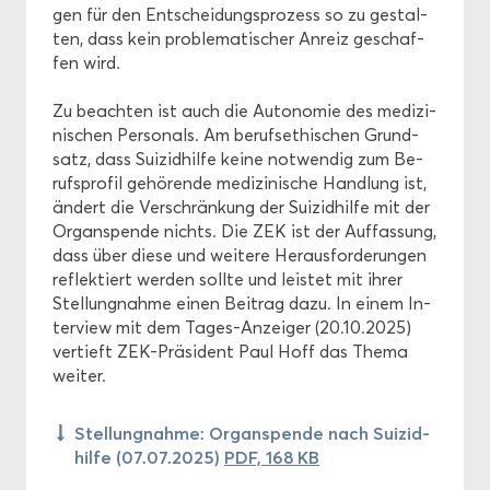
gen für den Ent­schei­dungs­pro­zess so zu ge­stal­
ten, dass kein pro­ble­ma­ti­scher An­reiz ge­schaf­
fen wird.
Zu be­ach­ten ist auch die Au­to­no­mie des me­di­zi­
ni­schen Per­so­nals. Am be­rufs­ethi­schen Grund­
satz, dass Sui­zid­hil­fe keine not­wen­dig zum Be­
rufs­pro­fil ge­hö­ren­de me­di­zi­ni­sche Hand­lung ist,
än­dert die Ver­schrän­kung der Sui­zid­hil­fe mit der
Or­gan­spen­de nichts. Die ZEK ist der Auf­fas­sung,
dass über diese und wei­te­re Her­aus­for­de­run­gen
re­flek­tiert wer­den soll­te und leis­tet mit ihrer
Stel­lung­nah­me einen Bei­trag dazu. In einem In­
ter­view mit dem Tages-​Anzeiger (20.10.2025)
ver­tieft ZEK-​Präsident Paul Hoff das Thema
wei­ter.
Stel­lung­nah­me: Or­gan­spen­de nach Sui­zid­
hil­fe (07.07.2025)
PDF, 168 KB