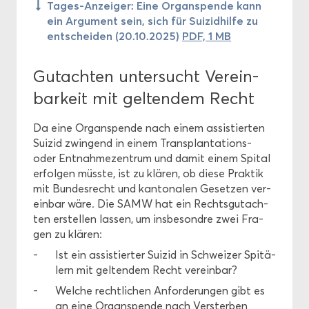
Tages-​Anzeiger: Eine Or­gan­spen­de kann
ein Ar­gu­ment sein, sich für Sui­zid­hil­fe zu
ent­schei­den (20.10.2025)
PDF, 1 MB
Gut­ach­ten un­ter­sucht Ver­ein­
bar­keit mit gel­ten­dem Recht
Da eine Or­gan­spen­de nach einem as­sis­tier­ten
Sui­zid zwin­gend in einem Transplantations-​
oder Ent­nah­me­zen­trum und damit einem Spi­tal
er­fol­gen müss­te, ist zu klä­ren, ob diese Prak­tik
mit Bun­des­recht und kan­to­na­len Ge­set­zen ver­
ein­bar wäre. Die SAMW hat ein Rechts­gut­ach­
ten er­stel­len las­sen, um ins­be­sond­re zwei Fra­
gen zu klä­ren:
Ist ein as­sis­tier­ter Sui­zid in Schwei­zer Spi­tä­
lern mit gel­ten­dem Recht ver­ein­bar?
Wel­che recht­li­chen An­for­de­run­gen gibt es
an eine Or­gan­spen­de nach Verster­ben