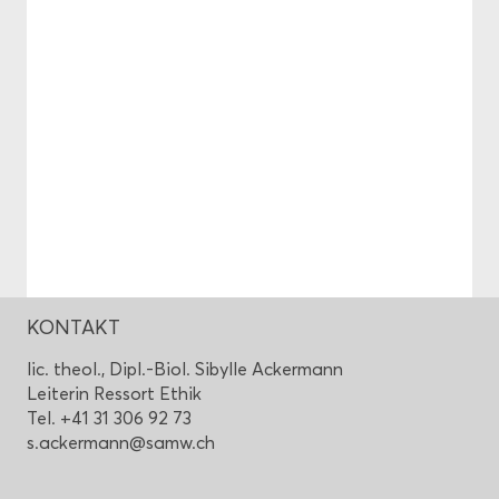
KON­TAKT
lic. theol., Dipl.-Biol. Si­byl­le Acker­mann
Lei­te­rin Res­sort Ethik
Tel. +41 31 306 92 73
s.acker­mann@samw.ch