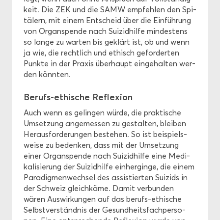
keit. Die ZEK und die SAMW emp­feh­len den Spi­
tä­lern, mit einem Ent­scheid über die Ein­füh­rung
von Or­gan­spen­de nach Sui­zid­hil­fe min­des­tens
so lange zu war­ten bis ge­klärt ist, ob und wenn
ja wie, die recht­lich und ethisch ge­for­der­ten
Punk­te in der Pra­xis über­haupt ein­ge­hal­ten wer­
den könn­ten.
Berufs-​ethische Re­fle­xi­on
Auch wenn es ge­lin­gen würde, die prak­ti­sche
Um­set­zung an­ge­mes­sen zu ge­stal­ten, blei­ben
Her­aus­for­de­run­gen be­stehen. So ist bei­spiels­
wei­se zu be­den­ken, dass mit der Um­set­zung
einer Or­gan­spen­de nach Sui­zid­hil­fe eine Me­di­
ka­li­sie­rung der Sui­zid­hil­fe ein­her­gin­ge, die einem
Pa­ra­dig­men­wech­sel des as­sis­tier­ten Sui­zids in
der Schweiz gleich­kä­me. Damit ver­bun­den
wären Aus­wir­kun­gen auf das berufs-​ethische
Selbst­ver­ständ­nis der Ge­sund­heits­fach­per­so­