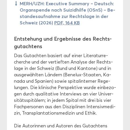
MERH/UZH: Exe­cu­ti­ve Sum­ma­ry – Deutsch:
Or­gan­spen­de nach Sui­zid­hil­fe (OSnS) – Be­
stan­des­auf­nah­me zur Rechts­la­ge in der
Schweiz (2026)
PDF, 164 KB
Ent­ste­hung und Er­geb­nis­se des Rechts­
gut­ach­tens
Das Gut­ach­ten ba­siert auf einer Li­te­ra­tur­re­
cher­che und der ver­tief­ten Ana­ly­se der Rechts­
la­ge in der Schweiz (Bund und Kan­to­ne) und in
aus­ge­wähl­ten Län­dern (Benelux-​Staaten, Ka­
na­da und Spa­ni­en) sowie spi­tal­in­ter­ner Re­ge­
lun­gen. Die kli­ni­sche Per­spek­ti­ve wurde ein­be­zo­
gen durch qua­li­ta­ti­ve In­ter­views an vier Uni­ver­
si­täts­spi­tä­lern; in jedem Spi­tal mit drei bis vier
Fach­per­so­nen aus den Dis­zi­pli­nen In­ten­siv­me­di­
zin, Trans­plan­ta­ti­ons­me­di­zin und Ethik.
Die Au­torin­nen und Au­toren des Gut­ach­tens