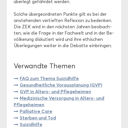
über­legt ge­fähr­det wer­den.
Sol­che über­ge­ord­ne­ten Punk­te gilt es bei der
an­ste­hen­den ver­tief­ten Re­fle­xi­on zu be­den­ken.
Die ZEK wird in den nächs­ten Jah­ren be­ob­ach­
ten, wie die Frage in der Fach­welt und in der Be­
völ­ke­rung dis­ku­tiert wird und ihre ethi­schen
Über­le­gun­gen wei­ter in die De­bat­te ein­brin­gen.
Ver­wand­te The­men
FAQ zum Thema Sui­zid­hil­fe
Ge­sund­heit­li­che Vor­aus­pla­nung (GVP)
GVP in Alters-​ und Pfle­ge­hei­men
Me­di­zi­ni­sche Ver­sor­gung in Alters-​ und
Pfle­ge­hei­men
Pal­lia­ti­ve Care
Ster­ben und Tod
Sui­zid­hil­fe