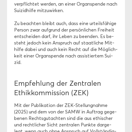
ver­pflich­tet wer­den, an einer Or­gan­spen­de nach
Sui­zid­hil­fe mit­zu­wir­ken.
Zu be­ach­ten bleibt auch, dass eine ur­teils­fä­hi­ge
Per­son zwar auf­grund der per­sön­li­chen Frei­heit
ent­schei­den darf, ihr Leben zu be­en­den. Es be­
steht je­doch kein An­spruch auf staat­li­che Mit­
hil­fe dabei und auch kein Recht auf die Mög­lich­
keit einer Or­gan­spen­de nach as­sis­tier­tem Sui­
zid.
Emp­feh­lung der Zen­tra­len
Ethik­kom­mis­si­on (ZEK)
Mit der Pu­bli­ka­ti­on der ZEK-​Stellungnahme
(2025) und dem von der SAMW in Auf­trag ge­ge­
be­nen Rechts­gut­ach­ten sind die aus ethi­scher
und recht­li­cher Sicht zen­tra­len Punk­te dar­ge­
legt, wenn auch ohne An­spruch auf Voll­stän­dig­