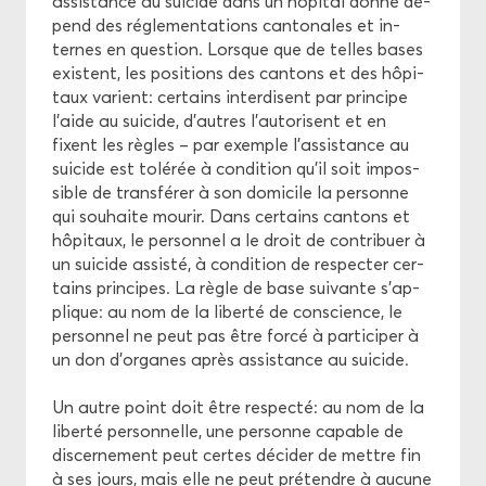
as­sis­tance au sui­cide dans un hô­pi­tal donné dé­
pend des ré­gle­men­ta­tions can­to­nales et in­
ternes en ques­tion. Lorsque que de telles bases
existent, les po­si­tions des can­tons et des hô­pi­
taux va­rient: cer­tains in­ter­disent par prin­cipe
l’aide au sui­cide, d’autres l’au­to­risent et en
fixent les règles – par exemple l’as­sis­tance au
sui­cide est to­lé­rée à condi­tion qu’il soit im­pos­
sible de trans­fé­rer à son do­mi­cile la per­sonne
qui sou­haite mou­rir. Dans cer­tains can­tons et
hô­pi­taux, le per­son­nel a le droit de contri­buer à
un sui­cide as­sis­té, à condi­tion de res­pec­ter cer­
tains prin­cipes. La règle de base sui­vante s’ap­
plique: au nom de la li­ber­té de conscience, le
per­son­nel ne peut pas être forcé à par­ti­ci­per à
un don d’or­ganes après as­sis­tance au sui­cide.
Un autre point doit être res­pec­té: au nom de la
li­ber­té per­son­nelle, une per­sonne ca­pable de
dis­cer­ne­ment peut certes dé­ci­der de mettre fin
à ses jours, mais elle ne peut pré­tendre à au­cune