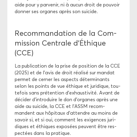
aide pour y par­ve­nir, ni à aucun droit de pou­voir
don­ner ses or­ganes après son sui­cide.
Re­com­man­da­tion de la Com­
mis­sion Cen­trale d’Éthique
(CCE)
La pu­bli­ca­tion de la prise de po­si­tion de la CCE
(2025) et de l’avis de droit réa­li­sé sur man­dat
per­met de cer­ner les as­pects dé­ter­mi­nants
selon les points de vue éthique et ju­ri­dique, tou­
te­fois sans pré­ten­tion d’ex­haus­ti­vi­té. Avant de
dé­ci­der d’in­tro­duire le don d’or­ganes après une
aide au sui­cide, la CCE et l’ASSM re­com­
mandent aux hô­pi­taux d’at­tendre au moins de
sa­voir si, et si oui, com­ment les exi­gences ju­ri­
diques et éthiques ex­po­sées peuvent être res­
pec­tées dans la pra­tique.