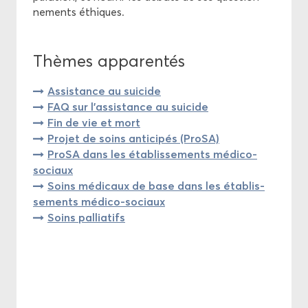
ne­ments éthiques.
Thèmes ap­pa­ren­tés
As­sis­tance au sui­cide
FAQ sur l’as­sis­tance au sui­cide
Fin de vie et mort
Pro­jet de soins an­ti­ci­pés (ProSA)
ProSA dans les éta­blis­se­ments médico-​
sociaux
Soins mé­di­caux de base dans les éta­blis­
se­ments médico-​sociaux
Soins pal­lia­tifs