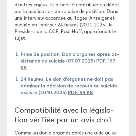
d’autres en­jeux. Elle tient à contri­buer au débat
par la pu­bli­ca­tion de sa prise de po­si­tion. Dans
une in­ter­view ac­cor­dée au Tages-​Anzeiger et
pu­bliée en ligne sur 24 heures (20.10.2025), le
Pré­sident de la CCE, Paul Hoff, ap­pro­fon­dit le
sujet.
Prise de po­si­tion: Don d'or­ganes après as­
sis­tance au sui­cide (07.07.2025)
PDF, 167
KB
24 heures: Le don d’or­ganes ne doit pas
do­mi­ner la dé­ci­sion de re­cou­rir au sui­cide
as­sis­té (20.10.2025)
PDF, 99 KB
Com­pa­ti­bi­li­té avec la lé­gis­la­
tion vé­ri­fiée par un avis droit
Comme un don d’or­ganes après une aide au sui­