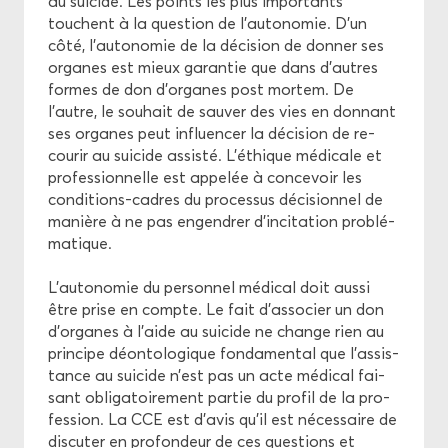
au sui­cide. Les points les plus im­por­tants
touchent à la ques­tion de l’au­to­no­mie. D’un
côté, l’au­to­no­mie de la dé­ci­sion de don­ner ses
or­ganes est mieux ga­ran­tie que dans d’autres
formes de don d’or­ganes post mor­tem. De
l’autre, le sou­hait de sau­ver des vies en don­nant
ses or­ganes peut in­fluen­cer la dé­ci­sion de re­
cou­rir au sui­cide as­sis­té. L’éthique mé­di­cale et
pro­fes­sion­nelle est ap­pe­lée à conce­voir les
conditions-​cadres du pro­ces­sus dé­ci­sion­nel de
ma­nière à ne pas en­gen­drer d’in­ci­ta­tion pro­blé­
ma­tique.
L’au­to­no­mie du per­son­nel mé­di­cal doit aussi
être prise en compte. Le fait d’as­so­cier un don
d’or­ganes à l’aide au sui­cide ne change rien au
prin­cipe dé­on­to­lo­gique fon­da­men­tal que l’as­sis­
tance au sui­cide n’est pas un acte mé­di­cal fai­
sant obli­ga­toi­re­ment par­tie du pro­fil de la pro­
fes­sion. La CCE est d’avis qu’il est né­ces­saire de
dis­cu­ter en pro­fon­deur de ces ques­tions et