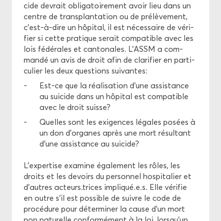
cide de­vrait obli­ga­toi­re­ment avoir lieu dans un
centre de trans­plan­ta­tion ou de pré­lè­ve­ment,
c’est-​à-dire un hô­pi­tal, il est né­ces­saire de vé­ri­
fier si cette pra­tique se­rait com­pa­tible avec les
lois fé­dé­rales et can­to­nales. L’ASSM a com­
man­dé un avis de droit afin de cla­ri­fier en par­ti­
cu­lier les deux ques­tions sui­vantes:
Est-​ce que la réa­li­sa­tion d’une as­sis­tance
au sui­cide dans un hô­pi­tal est com­pa­tible
avec le droit suisse?
Quelles sont les exi­gences lé­gales po­sées à
un don d’or­ganes après une mort ré­sul­tant
d’une as­sis­tance au sui­cide?
L’ex­per­tise exa­mine éga­le­ment les rôles, les
droits et les de­voirs du per­son­nel hos­pi­ta­lier et
d’autres ac­teurs.trices im­pli­qué.e.s. Elle vé­ri­fie
en outre s’il est pos­sible de suivre le code de
pro­cé­dure pour dé­ter­mi­ner la cause d’un mort
non na­tu­relle confor­mé­ment à la loi, lors­qu’un