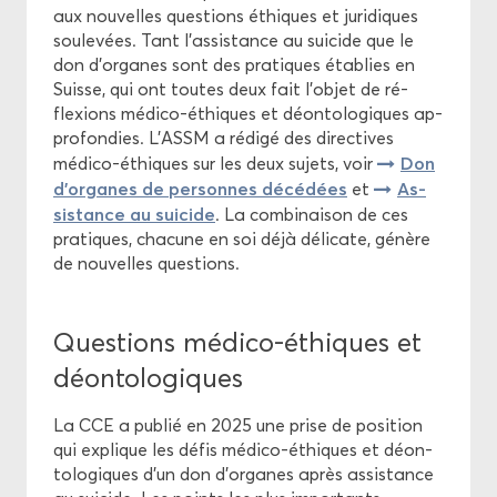
aux nou­velles ques­tions éthiques et ju­ri­diques
sou­le­vées. Tant l’as­sis­tance au sui­cide que le
don d’or­ganes sont des pra­tiques éta­blies en
Suisse, qui ont toutes deux fait l’objet de ré­
flexions médico-​éthiques et dé­on­to­lo­giques ap­
pro­fon­dies. L’ASSM a ré­di­gé des di­rec­tives
Don
médico-​éthiques sur les deux su­jets, voir
d’or­ganes de per­sonnes dé­cé­dées
As­
et
sis­tance au sui­cide
. La com­bi­nai­son de ces
pra­tiques, cha­cune en soi déjà dé­li­cate, gé­nère
de nou­velles ques­tions.
Ques­tions médico-​éthiques et
dé­on­to­lo­giques
La CCE a pu­blié en 2025 une prise de po­si­tion
qui ex­plique les défis médico-​éthiques et dé­on­
to­lo­giques d’un don d’or­ganes après as­sis­tance