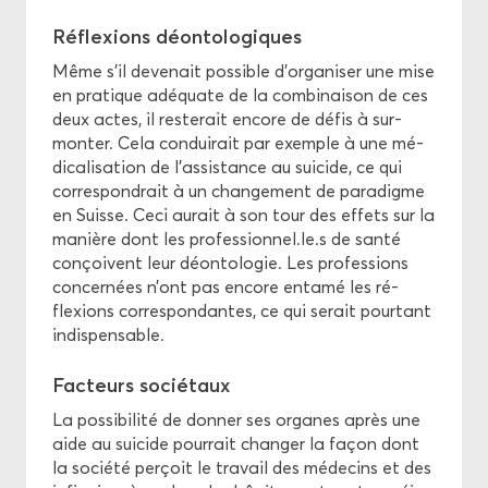
Ré­flexions dé­on­to­lo­giques
Même s’il de­ve­nait pos­sible d’or­ga­ni­ser une mise
en pra­tique adé­quate de la com­bi­nai­son de ces
deux actes, il res­te­rait en­core de défis à sur­
mon­ter. Cela condui­rait par exemple à une mé­
di­ca­li­sa­tion de l’as­sis­tance au sui­cide, ce qui
cor­res­pon­drait à un chan­ge­ment de pa­ra­digme
en Suisse. Ceci au­rait à son tour des ef­fets sur la
ma­nière dont les pro­fes­sion­nel.le.s de santé
conçoivent leur dé­on­to­lo­gie. Les pro­fes­sions
concer­nées n’ont pas en­core en­ta­mé les ré­
flexions cor­res­pon­dantes, ce qui se­rait pour­tant
in­dis­pen­sable.
Fac­teurs so­cié­taux
La pos­si­bi­li­té de don­ner ses or­ganes après une
aide au sui­cide pour­rait chan­ger la façon dont
la so­cié­té per­çoit le tra­vail des mé­de­cins et des