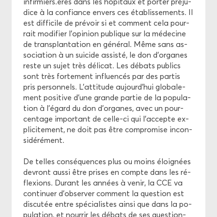
in­fir­miers.ères dans les hô­pi­taux et por­ter pré­ju­
dice à la confiance en­vers ces éta­blis­se­ments. Il
est dif­fi­cile de pré­voir si et com­ment cela pour­
rait mo­di­fier l’opi­nion pu­blique sur la mé­de­cine
de trans­plan­ta­tion en gé­né­ral. Même sans as­
so­cia­tion à un sui­cide as­sis­té, le don d’or­ganes
reste un sujet très dé­li­cat. Les dé­bats pu­blics
sont très for­te­ment in­fluen­cés par des par­tis
pris per­son­nels. L’at­ti­tude au­jourd’hui glo­ba­le­
ment po­si­tive d’une grande par­tie de la po­pu­la­
tion à l’égard du don d’or­ganes, avec un pour­
cen­tage im­por­tant de celle-​ci qui l’ac­cepte ex­
pli­ci­te­ment, ne doit pas être com­pro­mise in­con­
si­dé­ré­ment.
De telles consé­quences plus ou moins éloi­gnées
de­vront aussi être prises en compte dans les ré­
flexions. Du­rant les an­nées à venir, la CCE va
conti­nuer d’ob­ser­ver com­ment la ques­tion est
dis­cu­tée entre spé­cia­listes ainsi que dans la po­
pu­la­tion, et nour­rir les dé­bats de ses ques­tion­