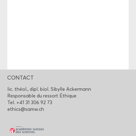
CONTACT
lic. théol., dipl. biol. Si­bylle Acker­mann
Res­pon­sable du res­sort Éthique
Tel. +41 31 306 92 73
ethics@samw.ch