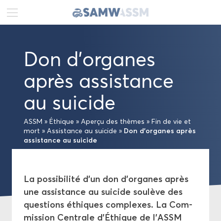
DE
FR
EN
Don d’or­ganes
Ac­tua­li­tés
après as­sis­tance
Por­trait
au sui­cide
Pu­bli­ca­tions
ASSM
»
Éthique
»
Aper­çu des thèmes
»
Fin de vie et
Don d’or­ganes après
mort
»
As­sis­tance au sui­cide
»
Pro­jets
as­sis­tance au sui­cide
Pro­mo­tion
La pos­si­bi­li­té d’un don d’or­ganes après
une as­sis­tance au sui­cide sou­lève des
Éthique
ques­tions éthiques com­plexes. La Com­
mis­sion Cen­trale d’Éthique de l’ASSM