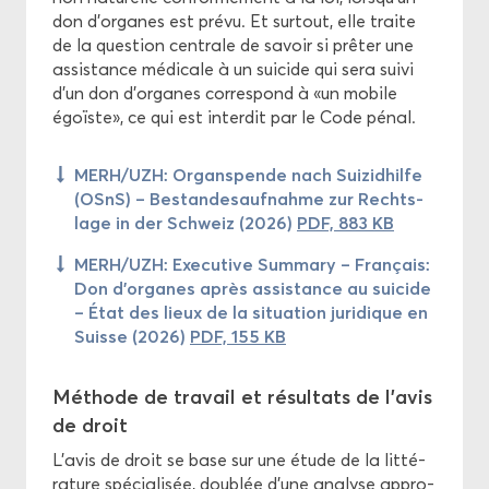
don d’or­ganes est prévu. Et sur­tout, elle traite
de la ques­tion cen­trale de sa­voir si prê­ter une
as­sis­tance mé­di­cale à un sui­cide qui sera suivi
d’un don d’or­ganes cor­res­pond à «un mo­bile
égoïste», ce qui est in­ter­dit par le Code pénal.
MERH/UZH: Or­gans­pende nach Sui­zid­hilfe
(OSnS) – Bes­tan­de­sauf­nahme zur Rechts­
lage in der Schweiz (2026)
PDF, 883 KB
MERH/UZH: Exe­cu­tive Sum­ma­ry – Fran­çais:
Don d’or­ganes après as­sis­tance au sui­cide
– État des lieux de la si­tua­tion ju­ri­dique en
Suisse (2026)
PDF, 155 KB
Mé­thode de tra­vail et ré­sul­tats de l’avis
de droit
L’avis de droit se base sur une étude de la lit­té­
ra­ture spé­cia­li­sée, dou­blée d’une ana­lyse ap­pro­