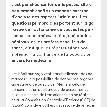
Aper­çu des thèmes
s’est pen­chée sur les défis posés. Elle a
éga­le­ment confié un man­dat ex­terne
Di­rec­tives
d’ana­lyse des as­pects ju­ri­diques. Les
ques­tions pri­mor­diales portent sur la ga­
Com­mis­sion Cen­trale d'Éthique
ran­tie de l’au­to­no­mie de toutes les per­
sonnes concer­nées, le rôle joué par les
hô­pi­taux et les pro­fes­sion­nel.le.s de
santé, ainsi que les ré­per­cus­sions pos­
sibles sur la confiance de la po­pu­la­tion
en­vers la mé­de­cine.
Les hô­pi­taux re­çoivent ponc­tuel­le­ment des de­
mandes sur la pos­si­bi­li­té de don­ner ses or­ganes
après une aide au sui­cide. Même si cela ne
concerne qu’un petit groupe de per­sonnes et
qu’aucun centre de trans­plan­ta­tion ne réa­lise
cela, la Com­mis­sion Cen­trale d’Éthique (CCE) de
l’ASSM consi­dère qu’il est né­ces­saire de ré­flé­chir