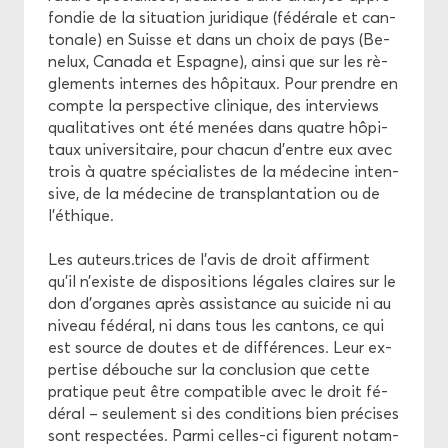
fon­die de la si­tua­tion ju­ri­dique (fé­dé­rale et can­
to­nale) en Suisse et dans un choix de pays (Be­
ne­lux, Ca­na­da et Es­pagne), ainsi que sur les rè­
gle­ments in­ternes des hô­pi­taux. Pour prendre en
compte la pers­pec­tive cli­nique, des in­ter­views
qua­li­ta­tives ont été me­nées dans quatre hô­pi­
taux uni­ver­si­taire, pour cha­cun d’entre eux avec
trois à quatre spé­cia­listes de la mé­de­cine in­ten­
sive, de la mé­de­cine de trans­plan­ta­tion ou de
l’éthique.
Les au­teurs.trices de l’avis de droit af­firment
qu’il n’existe de dis­po­si­tions lé­gales claires sur le
don d’or­ganes après as­sis­tance au sui­cide ni au
ni­veau fé­dé­ral, ni dans tous les can­tons, ce qui
est source de doutes et de dif­fé­rences. Leur ex­
per­tise dé­bouche sur la conclu­sion que cette
pra­tique peut être com­pa­tible avec le droit fé­
dé­ral – seule­ment si des condi­tions bien pré­cises
sont res­pec­tées. Parmi celles-​ci fi­gurent no­tam­