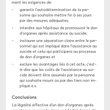
ment les exi­gences de:
ga­ran­tir l’au­to­dé­ter­mi­na­tion de la per­
sonne qui sou­haite mettre fin à ses jours
par des me­sures adé­quates;
in­ter­dire aux hô­pi­taux de pro­mou­voir le don
d’or­ganes après as­sis­tance au sui­cide;
ins­tau­rer une sé­pa­ra­tion claire entre le per­
son­nel qui est im­pli­qué dans l’as­sis­tance au
sui­cide et celui qui par­ti­ci­pe­ra au pro­ces­sus
de don d’or­ganes et
ex­clure les avan­tages liés à cet acte, c’est-​
à-dire que les coûts de l’as­sis­tance au sui­
cide doivent être as­su­més par la per­sonne
qui sou­haite mou­rir ou par des tiers non im­
pli­qué.e.s.
Conclu­sions
La lé­ga­li­té ef­fec­tive d'un don d'or­ganes après