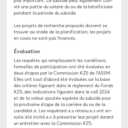
plus im­por­tant. Le sub­side peut éga­le­ment cou­
vrir une par­tie du sa­laire du ou de la bé­né­fi­ciaire
pen­dant la pé­riode du sub­side.
Les pro­jets de re­cherche pro­po­sés doivent se
trou­ver au stade de la pla­ni­fi­ca­tion; les pro­jets
en cours ne sont pas fi­nan­cés.
Éva­lua­tion
Les re­quêtes qui rem­plis­saient les condi­tions
for­melles de par­ti­ci­pa­tion ont été éva­luées en
deux étapes par la Com­mis­sion KZS de l’ASSM.
Elles ont tout d’abord été éva­luées sur la base
des cri­tères fi­gu­rant dans le rè­gle­ment du Fonds
KZS, des in­di­ca­tions fi­gu­rant dans le call 2024
et de la va­leur ajou­tée es­pé­rée du sub­side pour
la pro­chaine étape de la car­rière du ou de la
can­di­dat.e. Les re­qué­rant.e.s re­te­nu.e.s ont en­
suite été in­vi­té.e.s à pré­sen­ter leur pro­jet du­rant
un en­tre­tien avec la Com­mis­sion KZS.