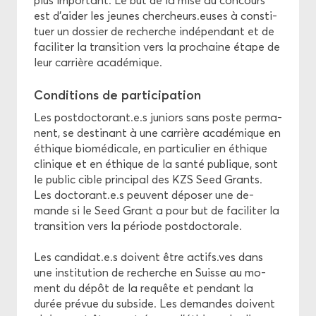
plus im­por­tant. Le but de la mise au concours
est d’aider les jeunes cher­cheurs.euses à consti­
tuer un dos­sier de re­cherche in­dé­pen­dant et de
fa­ci­li­ter la tran­si­tion vers la pro­chaine étape de
leur car­rière aca­dé­mique.
Condi­tions de par­ti­ci­pa­tion
Les post­doc­to­rant.e.s ju­niors sans poste per­ma­
nent, se des­ti­nant à une car­rière aca­dé­mique en
éthique bio­mé­di­cale, en par­ti­cu­lier en éthique
cli­nique et en éthique de la santé pu­blique, sont
le pu­blic cible prin­ci­pal des KZS Seed Grants.
Les doc­to­rant.e.s peuvent dé­po­ser une de­
mande si le Seed Grant a pour but de fa­ci­li­ter la
tran­si­tion vers la pé­riode post­doc­to­rale.
Les can­di­dat.e.s doivent être ac­tifs.ves dans
une ins­ti­tu­tion de re­cherche en Suisse au mo­
ment du dépôt de la re­quête et pen­dant la
durée pré­vue du sub­side. Les de­mandes doivent