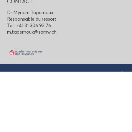
CONTACT
Dr My­riam Ta­per­noux
Res­pon­sable du res­sort
Tel. +41 31 306 92 76
m.ta­per­noux@samw.ch
Haut de page
Aca­dé­mie Suisse des Sciences Mé­di­
cales
Mai­son des Aca­dé­mies
Lau­pens­trasse 7, CH-3001 Berne
+41 31 306 92 70
mail@samw.ch
Men­tions lé­gales et pro­tec­tion des
don­nées