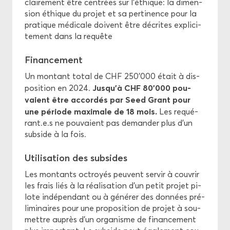
clai­re­ment être cen­trées sur l’éthique: la di­men­
sion éthique du pro­jet et sa per­ti­nence pour la
pra­tique mé­di­cale doivent être dé­crites ex­pli­ci­
te­ment dans la re­quête
Fi­nan­ce­ment
Un mon­tant total de CHF 250'000 était à dis­
Jusqu’à CHF 80’000 pou­
po­si­tion en 2024.
vaient être ac­cor­dés par Seed Grant pour
une pé­riode maxi­male de 18 mois.
Les re­qué­
rant.e.s ne pou­vaient pas de­man­der plus d’un
sub­side à la fois.
Uti­li­sa­tion des sub­sides
Les mon­tants oc­troyés peuvent ser­vir à cou­vrir
les frais liés à la réa­li­sa­tion d’un petit pro­jet pi­
lote in­dé­pen­dant ou à gé­né­rer des don­nées pré­
li­mi­naires pour une pro­po­si­tion de pro­jet à sou­
mettre au­près d’un or­ga­nisme de fi­nan­ce­ment