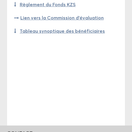
Rè­gle­ment du Fonds KZS
Lien vers la Com­mis­sion d'éva­lua­tion
Ta­bleau sy­nop­tique des bé­né­fi­ciaires