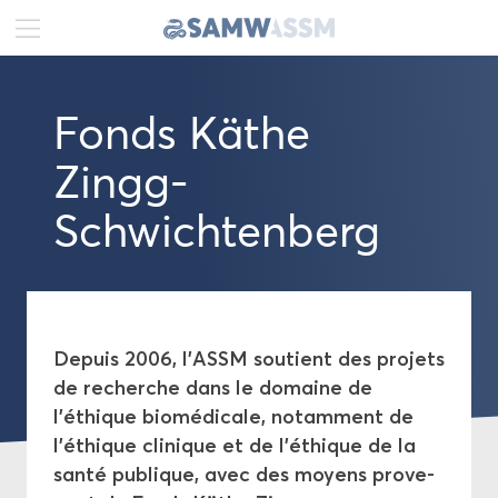
DE
FR
EN
Fonds Käthe
Ac­tua­li­tés
Zingg-​
Por­trait
Schwichtenberg
Pu­bli­ca­tions
Pro­jets
De­puis 2006, l'ASSM sou­tient des pro­jets
Pro­mo­tion
de re­cherche dans le do­maine de
l'éthique bio­mé­di­cale, no­tam­ment de
Pro­gramme na­tio­nal MD-​PhD
l'éthique cli­nique et de l'éthique de la
santé pu­blique, avec des moyens pro­ve­
Young Ta­lents in Cli­ni­cal Re­search