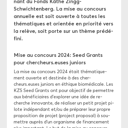
nant du Fonds Käthe Zingg-​
Schwichtenberg. La mise au concours
Mi­gra­tion et santé
an­nuelle est soit ou­verte à toutes les
Fonds Hel­mut Hart­weg
thé­ma­tiques et orien­tée en prio­ri­té vers
la re­lève, soit porte sur un thème pré­dé­
Fonds KZS
fi­ni.
Fonds Théo­dore Ott
Mise au concours 2024: Seed Grants
pour cher­cheurs.euses ju­niors
Prix Ro­bert Bing
La mise au concours 2024 était thé­ma­ti­que­
Prix Stern-​Gattiker
ment ou­verte et des­ti­née à des cher­
cheurs.euses ju­niors en éthique bio­mé­di­cale. Les
KZS Seed Grants ont pour ob­jec­tif de per­mettre
Prix Théo­dore Ott
aux bé­né­fi­ciaires d’ex­plo­rer une idée de re­
cherche in­no­vante, de réa­li­ser un petit pro­jet pi­
Soins pal­lia­tifs
lote in­dé­pen­dant et/ou de pré­pa­rer leur propre
pro­po­si­tion de pro­jet (pro­ject pro­po­sal) à sou­
mettre au­près d’un or­ga­nisme de fi­nan­ce­ment
Éthique