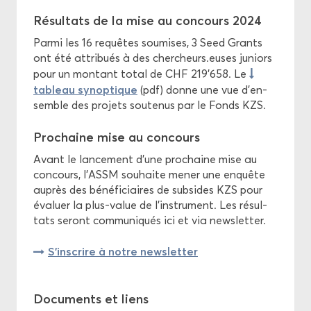
Ré­sul­tats de la mise au concours 2024
Parmi les 16 re­quêtes sou­mises, 3 Seed Grants
ont été at­tri­bués à des cher­cheurs.euses ju­niors
pour un mon­tant total de CHF 219’658. Le
ta­bleau sy­nop­tique
(pdf) donne une vue d’en­
semble des pro­jets sou­te­nus par le Fonds KZS.
Pro­chaine mise au concours
Avant le lan­ce­ment d’une pro­chaine mise au
concours, l’ASSM sou­haite mener une en­quête
au­près des bé­né­fi­ciaires de sub­sides KZS pour
éva­luer la plus-​value de l’ins­tru­ment. Les ré­sul­
tats se­ront com­mu­ni­qués ici et via news­let­ter.
S’ins­crire à notre news­let­ter
Do­cu­ments et liens