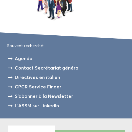
Sou­vent re­cher­ché:
Agen­da
Contact Se­cré­ta­riat gé­né­ral
Di­rec­tives en ita­lien
CPCR Ser­vice Fin­der
S'abon­ner à la News­let­ter
L'ASSM sur Lin­ke­dIn