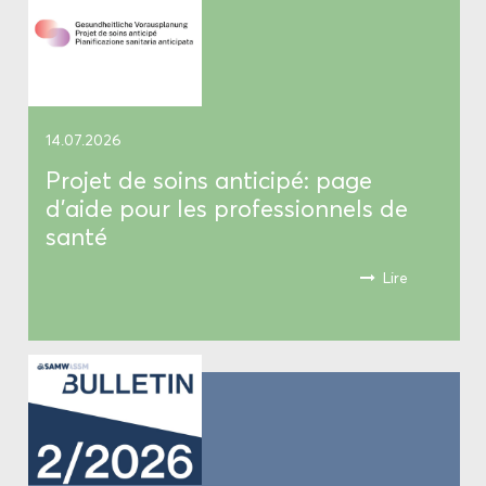
14.07.2026
Pro­jet de soins an­ti­ci­pé: page
d’aide pour les pro­fes­sion­nels de
santé
Lire
Le pro­jet de soins an­ti­ci­pé (ProSA) four­nit
un cadre pour dis­cu­ter avec les pa­
tient.e.s des pos­sibles dé­ci­sions mé­di­cales
à prendre dans le futur, do­cu­men­ter leurs