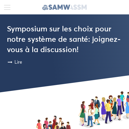
DE
FR
EN
Sym­po­sium sur les choix pour
Ac­tua­li­tés
notre sys­tème de santé: joignez-​
vous à la dis­cus­sion!
Por­trait
Lire
Pu­bli­ca­tions
Pro­jets
Pro­mo­tion
Éthique