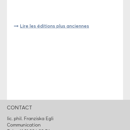
Lire les édi­tions plus an­ciennes
CONTACT
lic. phil. Fran­zis­ka Egli
Com­mu­ni­ca­tion