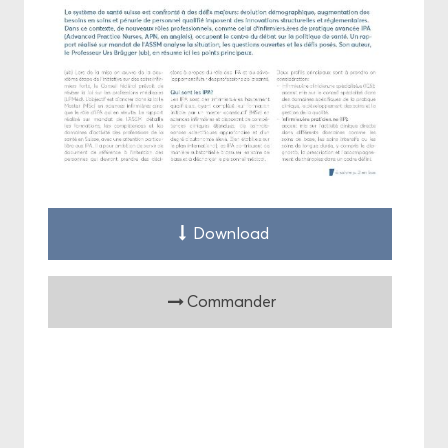
Down­load
Com­man­der