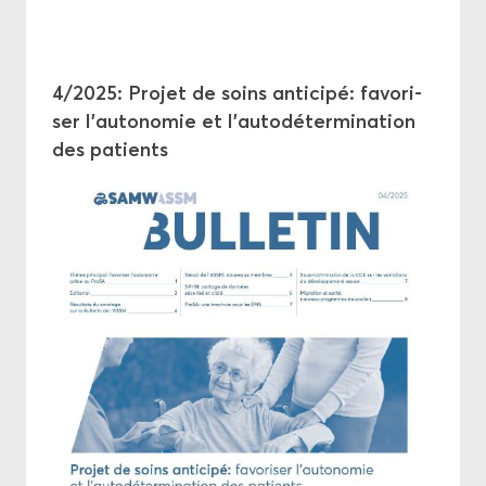
4/2025: Pro­jet de soins an­ti­ci­pé: fa­vo­ri­
ser l'au­to­no­mie et l'au­to­dé­ter­mi­na­tion
des pa­tients