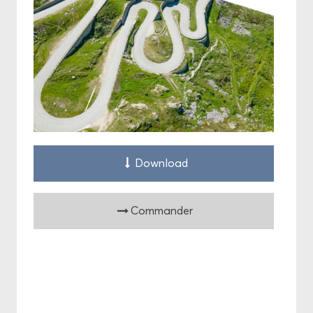
Down­load
Com­man­der