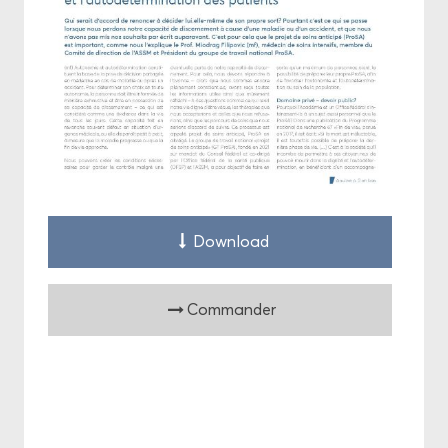
Down­load
Com­man­der