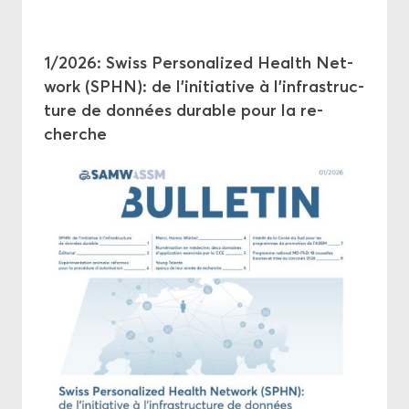
1/2026: Swiss Per­so­na­li­zed Health Net­
work (SPHN): de l’ini­tia­tive à l’in­fra­struc­
ture de don­nées du­rable pour la re­
cherche