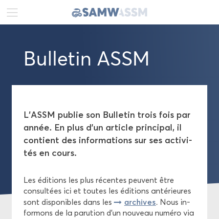
DE
FR
EN
Bul­le­tin ASSM
Ac­tua­li­tés
Por­trait
Pu­bli­ca­tions
L’ASSM pu­blie son Bul­le­tin trois fois par
année. En plus d’un ar­ticle prin­ci­pal, il
Di­rec­tives
contient des in­for­ma­tions sur ses ac­ti­vi­
tés en cours.
Guides pra­tiques
Les édi­tions les plus ré­centes peuvent être
Feuilles de route
consul­tées ici et toutes les édi­tions an­té­rieures
ar­chives
sont dis­po­nibles dans les
. Nous in­
Re­com­man­da­tions
for­mons de la pa­ru­tion d’un nou­veau nu­mé­ro via