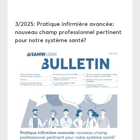
3/2025: Pra­tique in­fir­mière avan­cée:
nou­veau champ pro­fes­sion­nel per­ti­nent
pour notre sys­tème santé?