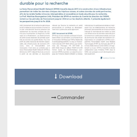
Down­load
Com­man­der