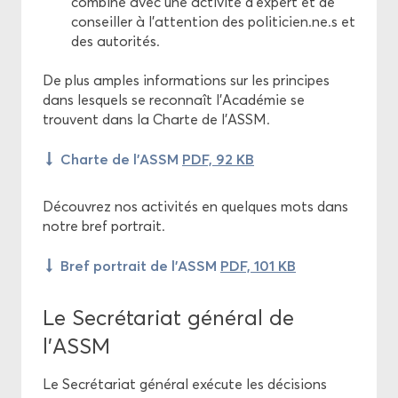
com­bi­né avec une ac­ti­vi­té d'ex­pert et de
conseiller à l'at­ten­tion des po­li­ti­cien.ne.s et
des au­to­ri­tés.
De plus amples in­for­ma­tions sur les prin­cipes
dans les­quels se re­con­naît l’Aca­dé­mie se
trouvent dans la Charte de l'ASSM.
Charte de l'ASSM
PDF, 92 KB
Dé­cou­vrez nos ac­ti­vi­tés en quelques mots dans
notre bref por­trait.
Bref por­trait de l’ASSM
PDF, 101 KB
Le Se­cré­ta­riat gé­né­ral de
l'ASSM
Le Se­cré­ta­riat gé­né­ral exé­cute les dé­ci­sions