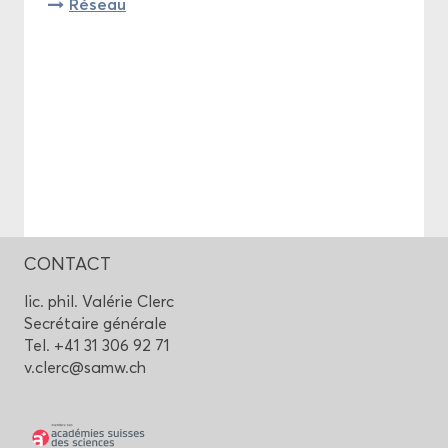
Ré­seau
CONTACT
lic. phil. Va­lé­rie Clerc
Se­cré­taire gé­né­rale
Tel. +41 31 306 92 71
v.clerc@samw.ch