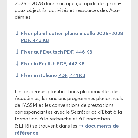
2025 – 2028 donne un aper­çu ra­pide des prin­ci­
paux ob­jec­tifs, ac­ti­vi­tés et res­sources des Aca­
dé­mies.
Flyer pla­ni­fi­ca­tion plu­ri­an­nuelle 2025–2028
PDF, 443 KB
Flyer auf Deutsch
PDF, 446 KB
Flyer in En­glish
PDF, 442 KB
Flyer in ita­lia­no
PDF, 441 KB
Les an­ciennes pla­ni­fi­ca­tions plu­ri­an­nuelles des
Aca­dé­mies, les an­ciens pro­grammes plu­ri­an­nuels
de l'ASSM et les conven­tions de pres­ta­tions
cor­res­pon­dantes avec le Se­cré­ta­riat d'État à la
for­ma­tion, à la re­cherche et à l'in­no­va­tion
do­cu­ments de
(SEFRI) se trouvent dans les
ré­fé­rence
.