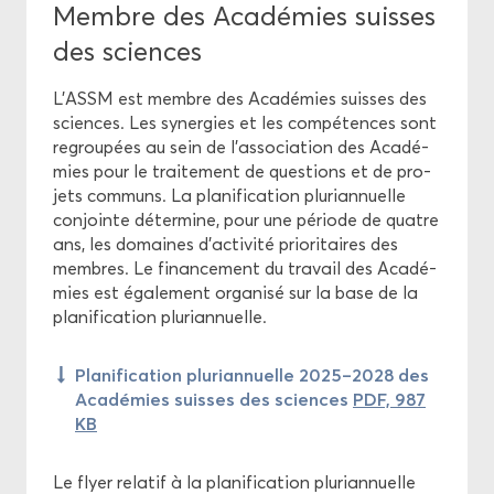
Membre des Aca­dé­mies suisses
des sciences
L’ASSM est membre des Aca­dé­mies suisses des
sciences. Les sy­ner­gies et les com­pé­tences sont
re­grou­pées au sein de l'as­so­cia­tion des Aca­dé­
mies pour le trai­te­ment de ques­tions et de pro­
jets com­muns. La pla­ni­fi­ca­tion plu­ri­an­nuelle
conjointe dé­ter­mine, pour une pé­riode de quatre
ans, les do­maines d'ac­ti­vi­té prio­ri­taires des
membres. Le fi­nan­ce­ment du tra­vail des Aca­dé­
mies est éga­le­ment or­ga­ni­sé sur la base de la
pla­ni­fi­ca­tion plu­ri­an­nuelle.
Pla­ni­fi­ca­tion plu­ri­an­nuelle 2025–2028 des
Aca­dé­mies suisses des sciences
PDF, 987
KB
Le flyer re­la­tif à la pla­ni­fi­ca­tion plu­ri­an­nuelle