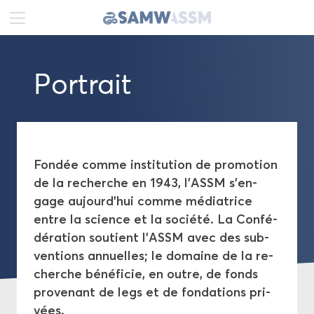
DE
FR
EN
Por­trait
Ac­tua­li­tés
Por­trait
Co­mi­té de di­rec­tion
Fon­dée comme ins­ti­tu­tion de pro­mo­tion
de la re­cherche en 1943, l'ASSM s'en­
Sénat
gage au­jour­d'hui comme mé­dia­trice
entre la science et la so­cié­té. La Confé­
Se­cré­ta­riat gé­né­ral
dé­ra­tion sou­tient l'ASSM avec des sub­
ven­tions an­nuelles; le do­maine de la re­
Com­mis­sions
cherche bé­né­fi­cie, en outre, de fonds
pro­ve­nant de legs et de fon­da­tions pri­
Pu­bli­ca­tions
vées.