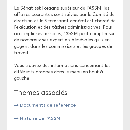
Le Sénat est l'or­gane su­pé­rieur de l'ASSM; les
af­faires cou­rantes sont sui­vies par le Co­mi­té de
di­rec­tion et le Se­cré­ta­riat gé­né­ral est char­gé de
l'exé­cu­tion et des tâches ad­mi­nis­tra­tives. Pour
ac­com­plir ses mis­sions, l'ASSM peut comp­ter sur
de nom­breux.ses ex­pert.e.s bé­né­voles qui s'en­
gagent dans les com­mis­sions et les groupes de
tra­vail.
Vous trou­vez des in­for­ma­tions concer­nant les
dif­fé­rents or­ganes dans le menu en haut à
gauche.
Thèmes as­so­ciés
Do­cu­ments de ré­fé­rence
His­toire de l'ASSM