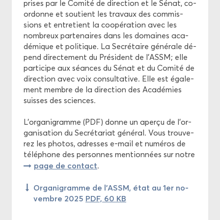
prises par le Co­mi­té de di­rec­tion et le Sénat, co­
or­donne et sou­tient les tra­vaux des com­mis­
sions et en­tre­tient la co­opé­ra­tion avec les
nom­breux par­te­naires dans les do­maines aca­
dé­mique et po­li­tique. La Se­cré­taire gé­né­rale dé­
pend di­rec­te­ment du Pré­sident de l'ASSM; elle
par­ti­cipe aux séances du Sénat et du Co­mi­té de
di­rec­tion avec voix consul­ta­tive. Elle est éga­le­
ment membre de la di­rec­tion des Aca­dé­mies
suisses des sciences.
L’or­ga­ni­gramme (PDF) donne un aper­çu de l’or­
ga­ni­sa­tion du Se­cré­ta­riat gé­né­ral. Vous trou­ve­
rez les pho­tos, adresses e-​mail et nu­mé­ros de
té­lé­phone des per­sonnes men­tion­nées sur notre
page de contact
.
Or­ga­ni­gramme de l’ASSM, état au 1er no­
vembre 2025
PDF, 60 KB