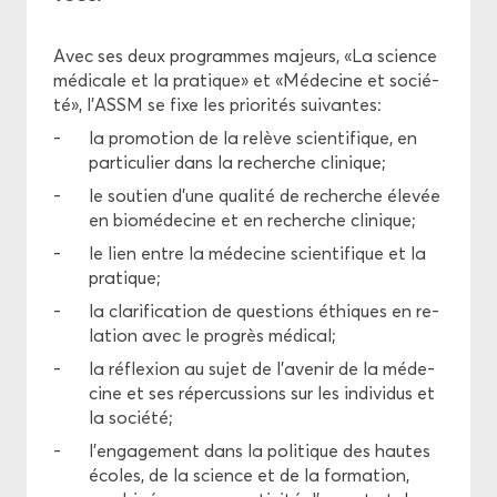
Pro­jets
Avec ses deux pro­grammes ma­jeurs, «La science
mé­di­cale et la pra­tique» et «Mé­de­cine et so­cié­
Pro­mo­tion
té», l'ASSM se fixe les prio­ri­tés sui­vantes:
la pro­mo­tion de la re­lève scien­ti­fique, en
Éthique
par­ti­cu­lier dans la re­cherche cli­nique;
le sou­tien d'une qua­li­té de re­cherche éle­vée
en bio­mé­de­cine et en re­cherche cli­nique;
le lien entre la mé­de­cine scien­ti­fique et la
pra­tique;
la cla­ri­fi­ca­tion de ques­tions éthiques en re­
la­tion avec le pro­grès mé­di­cal;
la ré­flexion au sujet de l'ave­nir de la mé­de­
cine et ses ré­per­cus­sions sur les in­di­vi­dus et
la so­cié­té;
l'en­ga­ge­ment dans la po­li­tique des hautes
écoles, de la science et de la for­ma­tion,