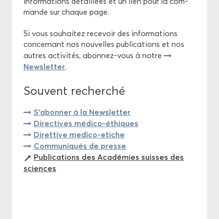
in­for­ma­tions dé­taillées et un lien pour la com­
mande sur chaque page.
Si vous sou­hai­tez re­ce­voir des in­for­ma­tions
concer­nant nos nou­velles pu­bli­ca­tions et nos
autres ac­ti­vi­tés, abonnez-​vous à notre
News­let­ter
.
Sou­vent re­cher­ché
S'abon­ner à la News­let­ter
Di­rec­tives médico-​éthiques
Di­ret­tive medico-​etiche
Com­mu­ni­qués de presse
Pu­bli­ca­tions des Aca­dé­mies suisses des
sciences