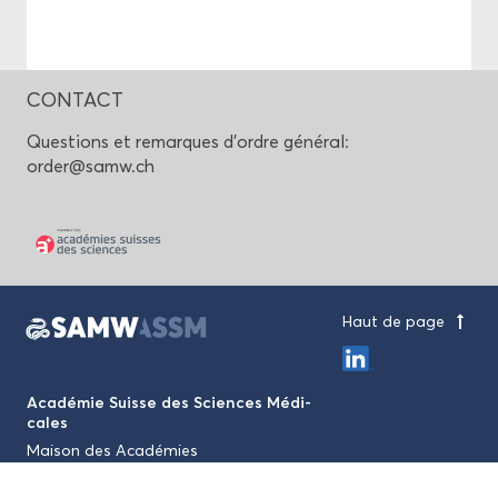
CONTACT
Ques­tions et re­marques d’ordre gé­né­ral:
order@samw.ch
Haut de page
Aca­dé­mie Suisse des Sciences Mé­di­
cales
Mai­son des Aca­dé­mies
Lau­pens­trasse 7, CH-3001 Berne
+41 31 306 92 70
mail@samw.ch