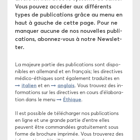
Prises de po­si­tion
Vous pou­vez ac­cé­der aux dif­fé­rents
types de pu­bli­ca­tions grâce au menu en
Comptes-​rendus
haut à gauche de cette page. Pour ne
man­quer au­cune de nos nou­velles pu­bli­
Bul­le­tin ASSM
ca­tions, abonnez-​vous à notre News­let­
ter.
Rap­ports an­nuels
La ma­jeure par­tie des pu­bli­ca­tions sont dis­po­
Pro­jets
nibles en al­le­mand et en fran­çais; les di­rec­tives
médico-​éthiques sont éga­le­ment tra­duites en
ita­lien
Pro­mo­tion
an­glais
et en
. Vous trou­vez des in­
for­ma­tions sur les di­rec­tives en cours d'éla­bo­ra­
Éthique
tion dans le menu
.
Éthique
Il est pos­sible de té­lé­char­ger nos pu­bli­ca­tions
en ligne et une grande par­tie d'entre elles
peuvent être com­man­dées gra­tui­te­ment sous
forme de bro­chure im­pri­mée. Vous trou­ve­rez des