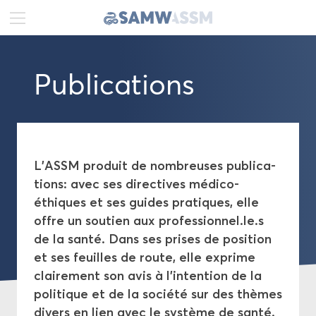
DE
FR
EN
Pu­bli­ca­tions
Ac­tua­li­tés
Por­trait
Pu­bli­ca­tions
L'ASSM pro­duit de nom­breuses pu­bli­ca­
tions: avec ses di­rec­tives médico-​
Di­rec­tives
éthiques et ses guides pra­tiques, elle
offre un sou­tien aux pro­fes­sion­nel.le.s
Guides pra­tiques
de la santé. Dans ses prises de po­si­tion
et ses feuilles de route, elle ex­prime
Feuilles de route
clai­re­ment son avis à l’in­ten­tion de la
po­li­tique et de la so­cié­té sur des thèmes
Re­com­man­da­tions
di­vers en lien avec le sys­tème de santé.