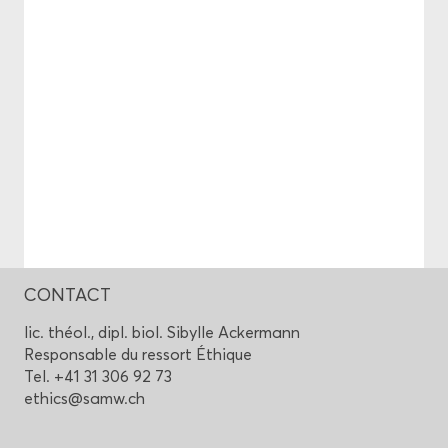
CONTACT
lic. théol., dipl. biol. Si­bylle Acker­mann
Res­pon­sable du res­sort Éthique
Tel. +41 31 306 92 73
ethics@samw.ch