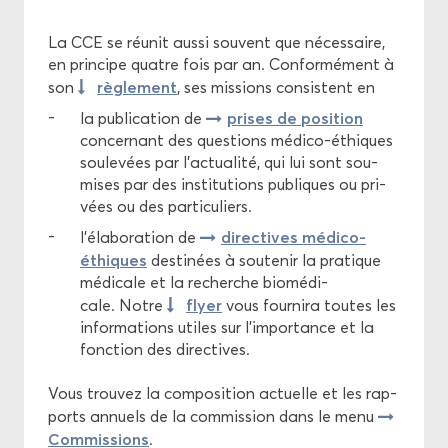
Di­rec­tives
La CCE se réunit aussi sou­vent que né­ces­saire,
en prin­cipe quatre fois par an. Confor­mé­ment à
rè­gle­ment
son
, ses mis­sions consistent en
Com­mis­sion Cen­trale d'Éthique
prises de po­si­tion
la pu­bli­ca­tion de
concer­nant des ques­tions médico-​éthiques
sou­le­vées par l'ac­tua­li­té, qui lui sont sou­
mises par des ins­ti­tu­tions pu­bliques ou pri­
vées ou des par­ti­cu­liers.
di­rec­tives médico-​
l'éla­bo­ra­tion de
éthiques
des­ti­nées à sou­te­nir la pra­tique
mé­di­cale et la re­cherche bio­mé­di­
flyer
cale. Notre
vous four­ni­ra toutes les
in­for­ma­tions utiles sur l’im­por­tance et la
fonc­tion des di­rec­tives.
Vous trou­vez la com­po­si­tion ac­tuelle et les rap­
ports an­nuels de la com­mis­sion dans le menu
Com­mis­sions
.