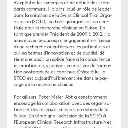
d'ex­ploi­ter les sy­ner­gies et de dé­fi­nir des stan­
dards com­muns. Il a ainsi joué un rôle de lea­der
dans la créa­tion de la Swiss Cli­ni­cal Trial Or­ga­
ni­sa­tion (SCTO), en tant qu’or­ga­ni­sa­tion cen­
trale pour la re­cherche cli­nique en Suisse. En
tant que pre­mier Pré­sident de 2009 à 2012, il a
œuvré avec beau­coup d’en­ga­ge­ment en fa­veur
d'une re­cherche orien­tée vers les pa­tient.e.s et
qui, en termes d'in­no­va­tion et de qua­li­té, dé­
tient une po­si­tion so­lide face à la concur­rence
in­ter­na­tio­nale, y com­pris en ma­tière de for­ma­
tion post­gra­duée et conti­nue. Grâce à lui, la
STCO est au­jourd’hui bien an­crée dans le pay­
sage de la re­cherche cli­nique.
Par ailleurs, Peter Meier-​Abt a constam­ment
en­cou­ra­gé la col­la­bo­ra­tion avec des or­ga­ni­sa­
tions et des ré­seaux si­mi­laires en de­hors de la
Suisse. En té­moigne l’adhé­sion de la SCTO à
l’Eu­ro­pean Cli­ni­cal Re­search In­fra­struc­ture Net­