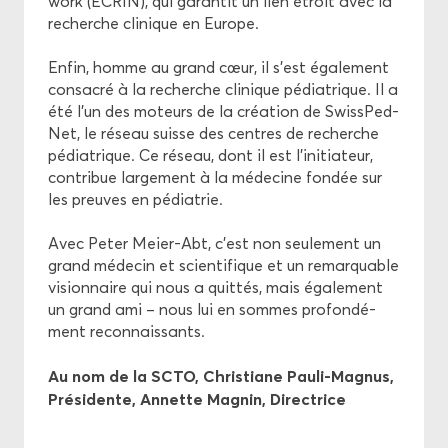
work (ECRIN), qui ga­ran­tit un lien étroit avec la
re­cherche cli­nique en Eu­rope.
Enfin, homme au grand cœur, il s’est éga­le­ment
consa­cré à la re­cherche cli­nique pé­dia­trique. Il a
été l’un des mo­teurs de la créa­tion de Swiss­Ped­
Net, le ré­seau suisse des centres de re­cherche
pé­dia­trique. Ce ré­seau, dont il est l'ini­tia­teur,
contri­bue lar­ge­ment à la mé­de­cine fon­dée sur
les preuves en pé­dia­trie.
Avec Peter Meier-​Abt, c’est non seule­ment un
grand mé­de­cin et scien­ti­fique et un re­mar­quable
vi­sion­naire qui nous a quit­tés, mais éga­le­ment
un grand ami – nous lui en sommes pro­fon­dé­
ment re­con­nais­sants.
Au nom de la SCTO, Chris­tiane Pauli-​Magnus,
Pré­si­dente, An­nette Ma­gnin, Di­rec­trice