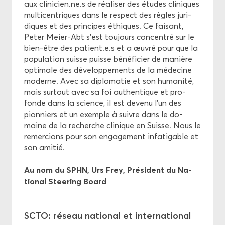
aux cli­ni­cien.ne.s de réa­li­ser des études cli­niques
mul­ti­cen­triques dans le res­pect des règles ju­ri­
diques et des prin­cipes éthiques. Ce fai­sant,
Peter Meier-​Abt s'est tou­jours concen­tré sur le
bien-​être des pa­tient.e.s et a œuvré pour que la
po­pu­la­tion suisse puisse bé­né­fi­cier de ma­nière
op­ti­male des dé­ve­lop­pe­ments de la mé­de­cine
mo­derne. Avec sa di­plo­ma­tie et son hu­ma­ni­té,
mais sur­tout avec sa foi au­then­tique et pro­
fonde dans la science, il est de­ve­nu l’un des
pion­niers et un exemple à suivre dans le do­
maine de la re­cherche cli­nique en Suisse. Nous le
re­mer­cions pour son en­ga­ge­ment in­fa­ti­gable et
son ami­tié.
Au nom du SPHN, Urs Frey, Pré­sident du Na­
tio­nal Stee­ring Board
SCTO: ré­seau na­tio­nal et in­ter­na­tio­nal