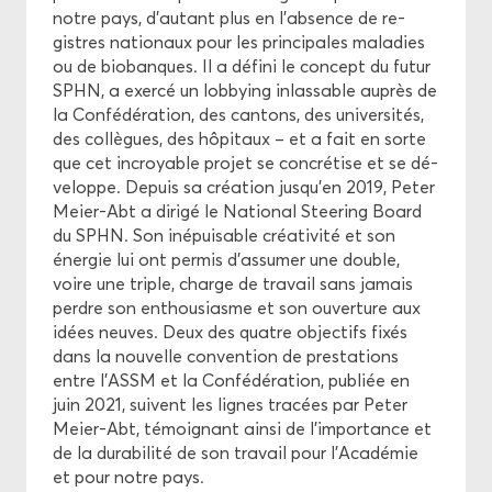
notre pays, d’au­tant plus en l’ab­sence de re­
gistres na­tio­naux pour les prin­ci­pales ma­la­dies
ou de bio­banques. Il a dé­fi­ni le concept du futur
SPHN, a exer­cé un lob­bying in­las­sable au­près de
la Confé­dé­ra­tion, des can­tons, des uni­ver­si­tés,
des col­lègues, des hô­pi­taux – et a fait en sorte
que cet in­croyable pro­jet se concré­tise et se dé­
ve­loppe. De­puis sa créa­tion jusqu’en 2019, Peter
Meier-​Abt a di­ri­gé le Na­tio­nal Stee­ring Board
du SPHN. Son in­épui­sable créa­ti­vi­té et son
éner­gie lui ont per­mis d’as­su­mer une double,
voire une triple, charge de tra­vail sans ja­mais
perdre son en­thou­siasme et son ou­ver­ture aux
idées neuves. Deux des quatre ob­jec­tifs fixés
dans la nou­velle conven­tion de pres­ta­tions
entre l'ASSM et la Confé­dé­ra­tion, pu­bliée en
juin 2021, suivent les lignes tra­cées par Peter
Meier-​Abt, té­moi­gnant ainsi de l'im­por­tance et
de la du­ra­bi­li­té de son tra­vail pour l'Aca­dé­mie
et pour notre pays.