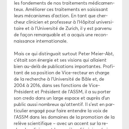
les fon­de­ments de nos trai­te­ments mé­di­ca­men­
teux. Amé­lio­rer ces trai­te­ments en sai­sis­sant
leurs mé­ca­nismes d’ac­tion. En tant que cher­
cheur cli­ni­cien et pro­fes­seur à l'Hô­pi­tal uni­ver­si­
taire et à l'Uni­ver­si­té de Zu­rich, il y est par­ve­nu
de façon re­mar­quable et a ac­quis une re­con­
nais­sance in­ter­na­tio­nale.
Mais ce qui dis­tin­guait sur­tout Peter Meier-​Abt,
c’était son éner­gie et ses vi­sions qui al­laient
bien au-​delà de pu­bli­ca­tions im­por­tantes. Pro­fi­
tant de sa po­si­tion de Vice-​recteur en charge
de la re­cherche à l’Uni­ver­si­té de Bâle et, de
2004 à 2016, dans ses fonc­tions de Vice-​
Président et Pré­sident de l’ASSM, il a su por­ter
son credo dans un large es­pace et au­près d’un
pu­blic aussi nom­breux qu’at­ten­tif. Il s’est en par­
ti­cu­lier en­ga­gé pour faire en­tendre la voix de
l’ASSM dans les do­maines de la pro­mo­tion de la
re­lève scien­ti­fique – avec un ac­cent sur la re­