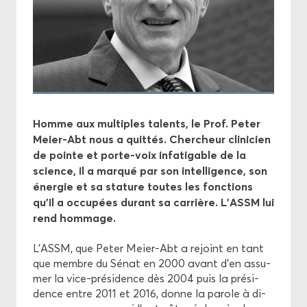
Pro­jets
Pro­mo­tion
Éthique
Homme aux mul­tiples ta­lents, le Prof. Peter
Meier-​Abt nous a quit­tés. Cher­cheur cli­ni­cien
de pointe et porte-​voix in­fa­ti­gable de la
science, il a mar­qué par son in­tel­li­gence, son
éner­gie et sa sta­ture toutes les fonc­tions
qu’il a oc­cu­pées du­rant sa car­rière. L’ASSM lui
rend hom­mage.
L’ASSM, que Peter Meier-​Abt a re­joint en tant
que membre du Sénat en 2000 avant d’en as­su­
mer la vice-​présidence dès 2004 puis la pré­si­
dence entre 2011 et 2016, donne la pa­role à di­