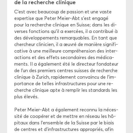
de la re­cherche cli­nique
C’est avec beau­coup de pas­sion et une vaste
ex­per­tise que Peter Meier-​Abt s’est en­ga­gé
pour la re­cherche cli­nique en Suisse; dans les di­
verses fonc­tions qu’il a exer­cées, il a contri­bué à
des dé­ve­lop­pe­ments re­mar­quables. En tant que
cher­cheur cli­ni­cien, il a œuvré de ma­nière si­gni­fi­
ca­tive à une meilleure com­pré­hen­sion des in­ter­
ac­tions et des ef­fets se­con­daires des mé­di­ca­
ments. Il a éga­le­ment été le di­rec­teur fon­da­teur
de l'un des pre­miers centres suisses de re­cherche
cli­nique à Zu­rich, ra­pi­de­ment convain­cu de l'im­
por­tance de telles in­fra­struc­tures pour une re­
cherche cli­nique apte à rem­plir les stan­dards les
plus éle­vés.
Peter Meier-​Abt a éga­le­ment re­con­nu la né­ces­
si­té de co­opé­rer et de mettre en ré­seau les hô­
pi­taux dans l’en­semble de la Suisse par le biais
de centres et d'in­fra­struc­tures ap­pro­priés, afin