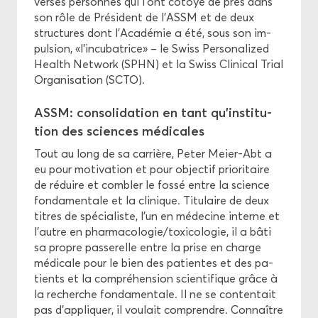
verses per­sonnes qui l’ont cô­toyé de près dans
son rôle de Pré­sident de l’ASSM et de deux
struc­tures dont l’Aca­dé­mie a été, sous son im­
pul­sion, «l’in­cu­ba­trice» – le Swiss Per­so­na­li­zed
Health Net­work (SPHN) et la Swiss Cli­ni­cal Trial
Or­ga­ni­sa­tion (SCTO).
ASSM: conso­li­da­tion en tant qu’ins­ti­tu­
tion des sciences mé­di­cales
Tout au long de sa car­rière, Peter Meier-​Abt a
eu pour mo­ti­va­tion et pour ob­jec­tif prio­ri­taire
de ré­duire et com­bler le fossé entre la science
fon­da­men­tale et la cli­nique. Ti­tu­laire de deux
titres de spé­cia­liste, l’un en mé­de­cine in­terne et
l’autre en phar­ma­co­lo­gie/toxi­co­lo­gie, il a bâti
sa propre pas­se­relle entre la prise en charge
mé­di­cale pour le bien des pa­tientes et des pa­
tients et la com­pré­hen­sion scien­ti­fique grâce à
la re­cherche fon­da­men­tale. Il ne se conten­tait
pas d’ap­pli­quer, il vou­lait com­prendre. Connaître