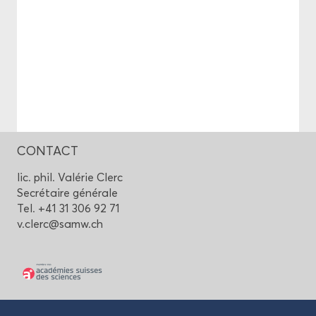
CONTACT
lic. phil. Va­lé­rie Clerc
Se­cré­taire gé­né­rale
Tel. +41 31 306 92 71
v.clerc@samw.ch