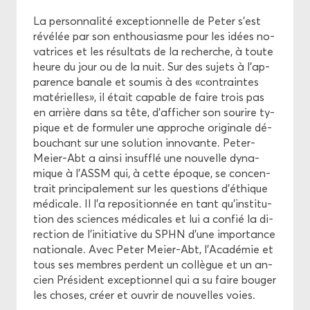
La per­son­na­li­té ex­cep­tion­nelle de Peter s’est
ré­vé­lée par son en­thou­siasme pour les idées no­
va­trices et les ré­sul­tats de la re­cherche, à toute
heure du jour ou de la nuit. Sur des su­jets à l’ap­
pa­rence ba­nale et sou­mis à des «contraintes
ma­té­rielles», il était ca­pable de faire trois pas
en ar­rière dans sa tête, d’af­fi­cher son sou­rire ty­
pique et de for­mu­ler une ap­proche ori­gi­nale dé­
bou­chant sur une so­lu­tion in­no­vante. Peter-​
Meier-Abt a ainsi in­suf­flé une nou­velle dy­na­
mique à l'ASSM qui, à cette époque, se concen­
trait prin­ci­pa­le­ment sur les ques­tions d'éthique
mé­di­cale. Il l'a re­po­si­tion­née en tant qu'ins­ti­tu­
tion des sciences mé­di­cales et lui a confié la di­
rec­tion de l’ini­tia­tive du SPHN d'une im­por­tance
na­tio­nale. Avec Peter Meier-​Abt, l’Aca­dé­mie et
tous ses membres perdent un col­lègue et un an­
cien Pré­sident ex­cep­tion­nel qui a su faire bou­ger
les choses, créer et ou­vrir de nou­velles voies.