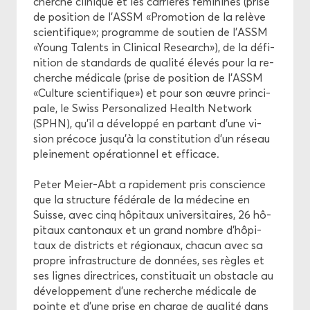
cherche cli­nique et les car­rières fé­mi­nines (prise
de po­si­tion de l’ASSM «Pro­mo­tion de la re­lève
scien­ti­fique»; pro­gramme de sou­tien de l'ASSM
«Young Ta­lents in Cli­ni­cal Re­search»), de la dé­fi­
ni­tion de stan­dards de qua­li­té éle­vés pour la re­
cherche mé­di­cale (prise de po­si­tion de l’ASSM
«Culture scien­ti­fique») et pour son œuvre prin­ci­
pale, le Swiss Per­so­na­li­zed Health Net­work
(SPHN), qu’il a dé­ve­lop­pé en par­tant d'une vi­
sion pré­coce jusqu’à la consti­tu­tion d’un ré­seau
plei­ne­ment opé­ra­tion­nel et ef­fi­cace.
Peter Meier-​Abt a ra­pi­de­ment pris conscience
que la struc­ture fé­dé­rale de la mé­de­cine en
Suisse, avec cinq hô­pi­taux uni­ver­si­taires, 26 hô­
pi­taux can­to­naux et un grand nombre d’hô­pi­
taux de dis­tricts et ré­gio­naux, cha­cun avec sa
propre in­fra­struc­ture de don­nées, ses règles et
ses lignes di­rec­trices, consti­tuait un obs­tacle au
dé­ve­lop­pe­ment d'une re­cherche mé­di­cale de
pointe et d’une prise en charge de qua­li­té dans