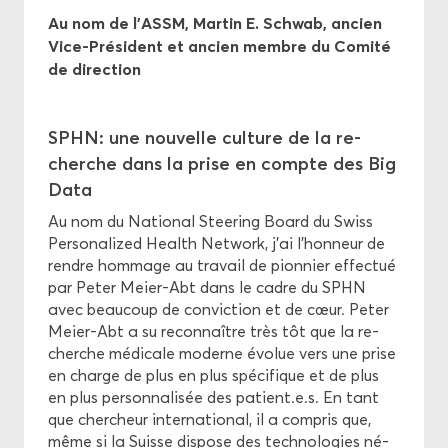
Au nom de l’ASSM, Mar­tin E. Schwab, an­cien
Vice-​Président et an­cien membre du Co­mi­té
de di­rec­tion
SPHN: une nou­velle culture de la re­
cherche dans la prise en compte des Big
Data
Au nom du Na­tio­nal Stee­ring Board du Swiss
Per­so­na­li­zed Health Net­work, j’ai l’hon­neur de
rendre hom­mage au tra­vail de pion­nier ef­fec­tué
par Peter Meier-​Abt dans le cadre du SPHN
avec beau­coup de convic­tion et de cœur. Peter
Meier-​Abt a su re­con­naître très tôt que la re­
cherche mé­di­cale mo­derne évo­lue vers une prise
en charge de plus en plus spé­ci­fique et de plus
en plus per­son­na­li­sée des pa­tient.e.s. En tant
que cher­cheur in­ter­na­tio­nal, il a com­pris que,
même si la Suisse dis­pose des tech­no­lo­gies né­