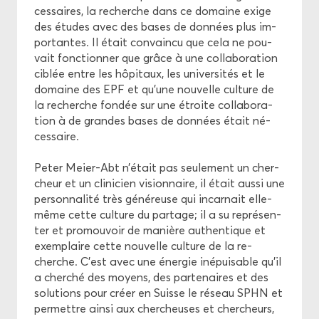
ces­saires, la re­cherche dans ce do­maine exige
des études avec des bases de don­nées plus im­
por­tantes. Il était convain­cu que cela ne pou­
vait fonc­tion­ner que grâce à une col­la­bo­ra­tion
ci­blée entre les hô­pi­taux, les uni­ver­si­tés et le
do­maine des EPF et qu’une nou­velle culture de
la re­cherche fon­dée sur une étroite col­la­bo­ra­
tion à de grandes bases de don­nées était né­
ces­saire.
Peter Meier-​Abt n’était pas seule­ment un cher­
cheur et un cli­ni­cien vi­sion­naire, il était aussi une
per­son­na­li­té très gé­né­reuse qui in­car­nait elle-​
même cette culture du par­tage; il a su re­pré­sen­
ter et pro­mou­voir de ma­nière au­then­tique et
exem­plaire cette nou­velle culture de la re­
cherche. C'est avec une éner­gie in­épui­sable qu’il
a cher­ché des moyens, des par­te­naires et des
so­lu­tions pour créer en Suisse le ré­seau SPHN et
per­mettre ainsi aux cher­cheuses et cher­cheurs,