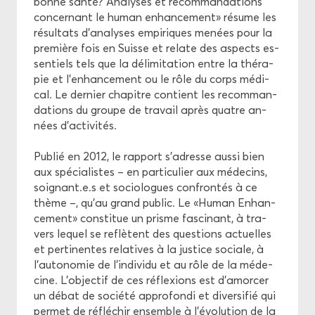
bonne santé? Ana­lyses et re­com­man­da­tions
concer­nant le human en­han­ce­ment» ré­sume les
ré­sul­tats d'ana­lyses em­pi­riques me­nées pour la
pre­mière fois en Suisse et re­late des as­pects es­
sen­tiels tels que la dé­li­mi­ta­tion entre la thé­ra­
pie et l'en­han­ce­ment ou le rôle du corps mé­di­
cal. Le der­nier cha­pitre contient les re­com­man­
da­tions du groupe de tra­vail après quatre an­
nées d'ac­ti­vi­tés.
Pu­blié en 2012, le rap­port s’adresse aussi bien
aux spé­cia­listes – en par­ti­cu­lier aux mé­de­cins,
soi­gnant.e.s et so­cio­logues confron­tés à ce
thème –, qu’au grand pu­blic. Le «Human En­han­
ce­ment» consti­tue un prisme fas­ci­nant, à tra­
vers le­quel se re­flètent des ques­tions ac­tuelles
et per­ti­nentes re­la­tives à la jus­tice so­ciale, à
l’au­to­no­mie de l’in­di­vi­du et au rôle de la mé­de­
cine. L’ob­jec­tif de ces ré­flexions est d’amor­cer
un débat de so­cié­té ap­pro­fon­di et di­ver­si­fié qui
per­met de ré­flé­chir en­semble à l’évo­lu­tion de la