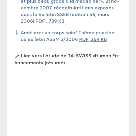
et plus beau grâce à la mé­de­cine?», 21 no­
vembre 2007, ré­ca­pi­tu­la­tif des ex­po­sés
dans le Bul­le­tin SSEB (édi­tion 56, mars
2008) PDF
, 789 KB
Amé­lio­rer un corps sain? Thème prin­ci­pal
du Bul­le­tin ASSM 3/2006
PDF, 259 KB
Lien vers l'étude de TA-​SWISS «Human En­
han­ce­ment» (ré­su­mé)