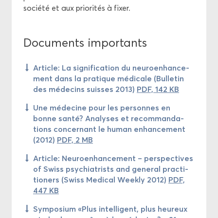
so­cié­té et aux prio­ri­tés à fixer.
Do­cu­ments im­por­tants
Ar­ticle: La si­gni­fi­ca­tion du neu­roen­han­ce­
ment dans la pra­tique mé­di­cale (Bul­le­tin
des mé­de­cins suisses 2013)
PDF, 142 KB
Une mé­de­cine pour les per­sonnes en
bonne santé? Ana­lyses et re­com­man­da­
tions concer­nant le human en­han­ce­ment
(2012)
PDF, 2 MB
Ar­ticle: Neu­roen­han­ce­ment – pers­pec­tives
of Swiss psy­chia­trists and ge­ne­ral prac­ti­
tio­ners (Swiss Me­di­cal Week­ly 2012)
PDF,
447 KB
Sym­po­sium «Plus in­tel­li­gent, plus heu­reux