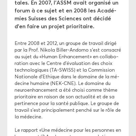
tales. En 2007, l’ASSM avait or­ga­ni­sé un
forum à ce sujet et en 2008 les Aca­dé­
Pro­mo­tion
mies Suisses des Sciences ont dé­ci­dé
d'en faire un pro­jet prio­ri­taire.
Éthique
Entre 2008 et 2012, un groupe de tra­vail di­ri­gé
par la Prof. Ni­ko­la Biller-​Andorno s’est consa­cré
au sujet du «Human En­han­ce­ment» en col­la­bo­
ra­tion avec le Centre d’éva­lua­tion des choix
tech­no­lo­giques (TA-​SWISS) et la Com­mis­sion
Na­tio­nale d’Ethique dans le do­maine de la mé­
de­cine hu­maine (NEK-​CNE). Le do­maine du
neu­roen­han­ce­ment a été choi­si comme thème
prio­ri­taire en rai­son de son ac­tua­li­té et de sa
per­ti­nence pour la santé pu­blique. Le groupe de
tra­vail s’est prin­ci­pa­le­ment pen­ché sur le rôle de
la mé­de­cine.
Le rap­port «Une mé­de­cine pour les per­sonnes en