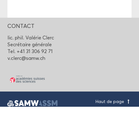
CONTACT
lic. phil. Va­lé­rie Clerc
Se­cré­taire gé­né­rale
Tel. +41 31 306 92 71
v.clerc@samw.ch
Haut de page
Aca­dé­mie Suisse des Sciences Mé­di­
cales
Mai­son des Aca­dé­mies