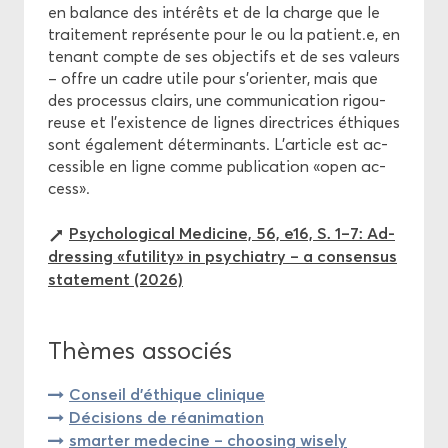
en ba­lance des in­té­rêts et de la charge que le
trai­te­ment re­pré­sente pour le ou la pa­tient.e, en
te­nant compte de ses ob­jec­tifs et de ses va­leurs
– offre un cadre utile pour s’orien­ter, mais que
des pro­ces­sus clairs, une com­mu­ni­ca­tion ri­gou­
reuse et l’exis­tence de lignes di­rec­trices éthiques
sont éga­le­ment dé­ter­mi­nants. L’ar­ticle est ac­
ces­sible en ligne comme pu­bli­ca­tion «open ac­
cess».
Psy­cho­lo­gi­cal Me­di­cine, 56, e16, S. 1–7: Ad­
dres­sing «fu­ti­li­ty» in psy­chia­try – a consen­sus
sta­te­ment (2026)
Thèmes as­so­ciés
Conseil d'éthique cli­nique
Dé­ci­sions de ré­ani­ma­tion
smar­ter me­de­cine – choo­sing wi­se­ly