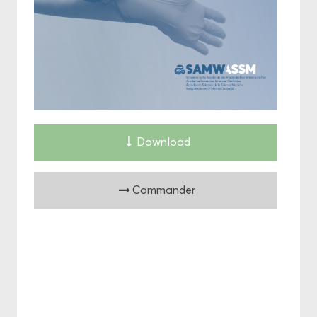
Down­load
Com­man­der