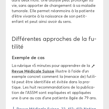
dans deux mois. Une dia­lyse peut pro­lon­ger sa
vie, sans ap­por­ter de chan­ge­ment à sa ma­la­die
tu­mo­rale. Elle per­met néan­moins à la pa­tiente
d’être vi­vante à la nais­sance de son petit-​
enfant et peut ainsi avoir du sens.
Dif­fé­rentes ap­proches de la fu­
ti­li­té
Exemple de cas
La ru­brique «5 mi­nutes pour ap­prendre» de la
Revue Mé­di­cale Suisse
illustre à l’aide d’un
exemple concret com­ment la (me­nace de) fu­ti­li­
té peut être iden­ti­fiée et évi­tée dans la pra­
tique. Les huit re­com­man­da­tions de la pu­bli­ca­
tion de l’ASSM sont ex­pli­quées et ap­pli­quées
une à une au cas d’une pa­tiente âgée de 79 ans.
Revue Mé­di­cale Suisse, 22, 412–413: No­tion