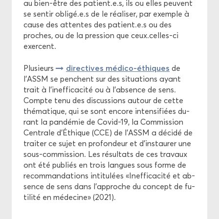
au bien-​être des pa­tient.e.s, ils ou elles peuvent
se sen­tir obli­gé.e.s de le réa­li­ser, par exemple à
cause des at­tentes des pa­tient.e.s ou des
proches, ou de la pres­sion que ceux.celles-​ci
exercent.
di­rec­tives médico-​éthiques
Plu­sieurs
de
l’ASSM se penchent sur des si­tua­tions ayant
trait à l’in­ef­fi­ca­ci­té ou à l’ab­sence de sens.
Compte tenu des dis­cus­sions au­tour de cette
thé­ma­tique, qui se sont en­core in­ten­si­fiées du­
rant la pan­dé­mie de Covid-​19, la Com­mis­sion
Cen­trale d’Éthique (CCE) de l’ASSM a dé­ci­dé de
trai­ter ce sujet en pro­fon­deur et d’ins­tau­rer une
sous-​commission. Les ré­sul­tats de ces tra­vaux
ont été pu­bliés en trois langues sous forme de
re­com­man­da­tions in­ti­tu­lées «In­ef­fi­ca­ci­té et ab­
sence de sens dans l’ap­proche du concept de fu­
ti­li­té en mé­de­cine» (2021).