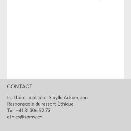
CONTACT
lic. théol., dipl. biol. Si­bylle Acker­mann
Res­pon­sable du res­sort Éthique
Tel. +41 31 306 92 73
ethics@samw.ch