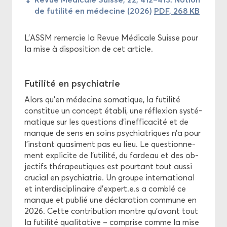
de fu­ti­li­té en mé­de­cine (2026)
PDF, 268 KB
L'ASSM re­mer­cie la Revue Mé­di­cale Suisse pour
la mise à dis­po­si­tion de cet ar­ticle.
Fu­ti­li­té en psy­chia­trie
Alors qu’en mé­de­cine so­ma­tique, la fu­ti­li­té
consti­tue un concept éta­bli, une ré­flexion sys­té­
ma­tique sur les ques­tions d’in­ef­fi­ca­ci­té et de
manque de sens en soins psy­chia­triques n’a pour
l’ins­tant qua­si­ment pas eu lieu. Le ques­tion­ne­
ment ex­pli­cite de l’uti­li­té, du far­deau et des ob­
jec­tifs thé­ra­peu­tiques est pour­tant tout aussi
cru­cial en psy­chia­trie. Un groupe in­ter­na­tio­nal
et in­ter­dis­ci­pli­naire d’ex­pert.e.s a com­blé ce
manque et pu­blié une dé­cla­ra­tion com­mune en
2026. Cette contri­bu­tion montre qu’avant tout
la fu­ti­li­té qua­li­ta­tive – com­prise comme la mise