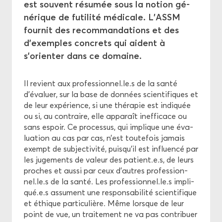
Aper­çu des thèmes
est sou­vent ré­su­mée sous la no­tion gé­
né­rique de fu­ti­li­té mé­di­cale. L’ASSM
Di­rec­tives
four­nit des re­com­man­da­tions et des
d’exemples concrets qui aident à
Com­mis­sion Cen­trale d'Éthique
s’orien­ter dans ce do­maine.
Il re­vient aux pro­fes­sion­nel.le.s de la santé
d’éva­luer, sur la base de don­nées scien­ti­fiques et
de leur ex­pé­rience, si une thé­ra­pie est in­di­quée
ou si, au contraire, elle ap­pa­raît in­ef­fi­cace ou
sans es­poir. Ce pro­ces­sus, qui im­plique une éva­
lua­tion au cas par cas, n’est tou­te­fois ja­mais
exempt de sub­jec­ti­vi­té, puis­qu’il est in­fluen­cé par
les ju­ge­ments de va­leur des pa­tient.e.s, de leurs
proches et aussi par ceux d’autres pro­fes­sion­
nel.le.s de la santé. Les pro­fes­sion­nel.le.s im­pli­
qué.e.s as­sument une res­pon­sa­bi­li­té scien­ti­fique
et éthique par­ti­cu­lière. Même lorsque de leur
point de vue, un trai­te­ment ne va pas contri­buer