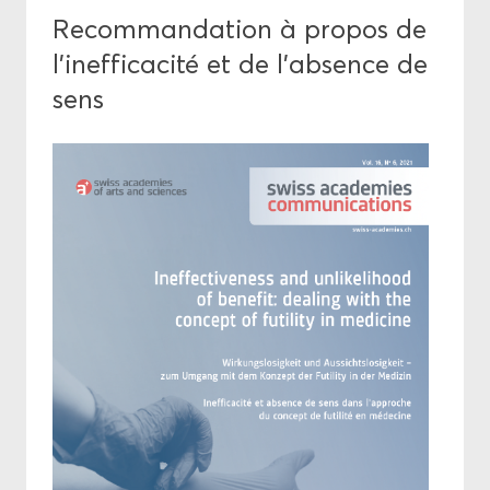
Re­com­man­da­tion à pro­pos de
l’in­ef­fi­ca­ci­té et de l’ab­sence de
sens