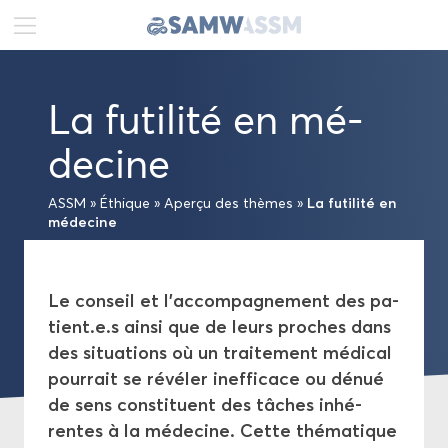
DE
FR
EN
La fu­ti­li­té en mé­
Ac­tua­li­tés
de­cine
Por­trait
La fu­ti­li­té en
ASSM
»
Éthique
»
Aper­çu des thèmes
»
mé­de­cine
Pu­bli­ca­tions
Pro­jets
Le conseil et l’ac­com­pa­gne­ment des pa­
tient.e.s ainsi que de leurs proches dans
Pro­mo­tion
des si­tua­tions où un trai­te­ment mé­di­cal
pour­rait se ré­vé­ler in­ef­fi­cace ou dénué
Éthique
de sens consti­tuent des tâches in­hé­
rentes à la mé­de­cine. Cette thé­ma­tique