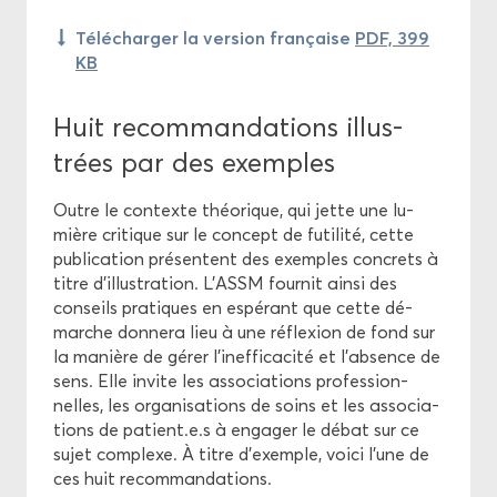
Té­lé­char­ger la ver­sion fran­çaise
PDF, 399
KB
Huit re­com­man­da­tions illus­
trées par des exemples
Outre le contexte théo­rique, qui jette une lu­
mière cri­tique sur le concept de fu­ti­li­té, cette
pu­bli­ca­tion pré­sentent des exemples concrets à
titre d’illus­tra­tion. L’ASSM four­nit ainsi des
conseils pra­tiques en es­pé­rant que cette dé­
marche don­ne­ra lieu à une ré­flexion de fond sur
la ma­nière de gérer l’in­ef­fi­ca­ci­té et l’ab­sence de
sens. Elle in­vite les as­so­cia­tions pro­fes­sion­
nelles, les or­ga­ni­sa­tions de soins et les as­so­cia­
tions de pa­tient.e.s à en­ga­ger le débat sur ce
sujet com­plexe. À titre d’exemple, voici l’une de
ces huit re­com­man­da­tions.