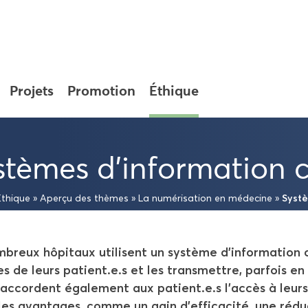
Pro­jets
Pro­mo­tion
Éthique
­tèmes d’in­for­ma­tion c
Sys­tè
Éthique
»
Aper­çu des thèmes
»
La nu­mé­ri­sa­tion en mé­de­cine
»
breux hô­pi­taux uti­lisent un sys­tème d’in­for­ma­tion cl
s de leurs pa­tient.e.s et les trans­mettre, par­fois en 
ac­cordent éga­le­ment aux pa­tient.e.s l’accès à leur
les avan­tages, comme un gain d'ef­fi­ca­ci­té, une ré­d