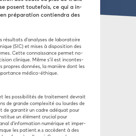
e posent tou­te­fois, ce qui a in­
 en pré­pa­ra­tion contien­dra des
é­sul­tats d’ana­lyses de la­bo­ra­toire
­nique (SIC) et mises à dis­po­si­tion des
es-​mêmes. Cette connais­sance per­met no­
i­sion cli­nique. Même s’il est in­con­tes­
rs propres don­nées, la ma­nière dont les
im­por­tance médico-​éthique.
 les pos­si­bi­li­tés de trai­te­ment de­vrait
a­tions de grande com­plexi­té ou lourdes de
met de ga­ran­tir un cadre adé­quat pour
sti­tue un élé­ment cru­cial pour
nal d’in­for­ma­tion nu­mé­rique et im­per­
lorsque les pa­tient.e.s ac­cèdent à des