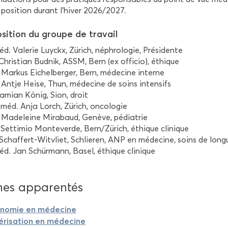
 po­si­tion du­rant l’hiver 2026/2027.
si­tion du groupe de tra­vail
d. Va­le­rie Luy­ckx, Zürich, né­phro­lo­gie, Pré­si­dente
 Chris­tian Bud­nik, ASSM, Bern (ex of­fi­cio), éthique
Mar­kus Ei­chel­ber­ger, Bern, mé­de­cine in­terne
Antje Heise, Thun, mé­de­cine de soins in­ten­sifs
Da­mian König, Sion, droit
 méd. Anja Lorch, Zürich, on­co­lo­gie
Ma­de­leine Mi­ra­baud, Ge­nève, pé­dia­trie
 Set­ti­mio Mon­te­verde, Bern/Zürich, éthique cli­nique
Schaffert-​Witvliet, Schlie­ren, ANP en mé­de­cine, soins de lon
éd. Jan Schürmann, Basel, éthique cli­nique
s ap­pa­ren­tés
­no­mie en mé­de­cine
­ri­sa­tion en mé­de­cine