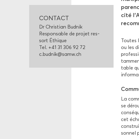
pa­renc
ci­té l
CONTACT
re­com­
Dr Chris­tian Bud­nik
Res­pon­sable de pro­jet res­
Toutes l
sort Éthique
ou les d
Tel. +41 31 306 92 72
pro­fes­
c.bud­nik@samw.ch
tam­ment 
table qu
in­for­m
Com­mu­
La com­mu
se dé­ro
consé­qu
cet écha
construi
son­nel 