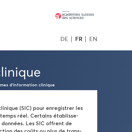
DE
FR
EN
li­nique
mes d’in­for­ma­tion cli­nique
i­nique (SIC) pour en­re­gis­trer les
temps réel. Cer­tains éta­blis­se­
s don­nées. Les SIC offrent de
uc­tion des coûts ou plus de trans­