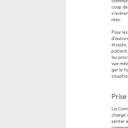
com­mu­n
coup de 
s’avèren
rées.
Pour les
d’au­to­n
étayée, 
pa­tient.
les pro­c
vue médi
ger le f
si­tua­t
Prise
La Com­m
char­gé 
sen­ter 
com­man­