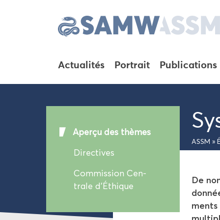
Ac­tua­li­tés
Por­trait
Pu­bli­ca­tions
Sys
Aper­çu des thèmes
ASSM
»
Di­rec­tives
Com­mis­sion Cen­
De nom­
trale d'Éthique
don­née
ments 
mul­tip