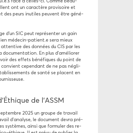
 seul.e.s face à celles-​ci. Comme beau­
lent ont un ca­rac­tère pro­vi­soire et
 et des peurs in­utiles peuvent être gé­né­
e d’un SIC peut re­pré­sen­ter un gain
­tre­tien médecin-​patient.e sera mieux
e at­ten­tive des don­nées du CIS par les
a do­cu­men­ta­tion. En plus d’amé­lio­rer
i avoir des ef­fets bé­né­fiques du point de
l convient ce­pen­dant de ne pas né­gli­
s éta­blis­se­ments de santé se placent en
ur­nis­seuse.
e d’Éthique de l’ASSM
sep­tembre 2025 un groupe de tra­vail
a­vail d’ana­lyse, le do­cu­ment devra pré­
es sys­tèmes, ainsi que for­mu­ler des re­
o-​éthique. Il est prévu de pu­blier la