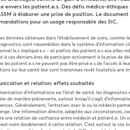
e en­vers les pa­tient.e.s. Des défis médico-​éthiques s
’ASSM à éla­bo­rer une prise de po­si­tion. Le do­cu­ment
man­da­tions pour un usage res­pon­sable des SIC.
es don­nées ob­te­nues dans l’éta­blis­se­ment de soins, comme les r
iag­nos­tics, sont ras­sem­blées dans le sys­tème d’in­for­ma­tion cli
sion­nel.le.s im­pli­qué.e.s – et par­fois des pa­tient.e.s eux.ell
à ces der­niers.ères de par­ti­ci­per ac­ti­ve­ment à la prise de dé­c
e les pa­tient.e.s ne peuvent pas être privé.e.s de l'ac­cès à leu
a­tions sur leur santé leur sont trans­mises revêt tou­te­fois une 
ni­ca­tion et re­la­tion: ef­fets sou­hai­tés
­ni­ca­tion d’in­for­ma­tions sur l’état de santé, les diag­nos­tics et
u­ler de ma­nière pré­ve­nante, sur­tout lors­qu’il s’agit d’in­for­m
ences. Gé­né­ra­le­ment, l’en­tre­tien avec le ou la mé­de­cin per­
nge. Une in­for­ma­tion di­recte, adap­tée aux cir­cons­tances, con
re une re­la­tion de confiance entre mé­de­cin et pa­tient.e. Un ca
peut nuire du­ra­ble­ment à cette re­la­tion. C’est sur­tout le cas 