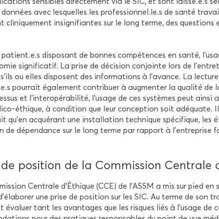
i­ca­tions sen­sibles di­rec­te­ment via le SIC, et sont lais­sé.e.s
don­nées avec les­quelles les pro­fes­sion­nel.le.s de santé tra­vail
t cli­ni­que­ment in­si­gni­fiantes sur le long terme, des ques­tions
 pa­tient.e.s dis­po­sant de bonnes com­pé­tences en santé, l’usag
o­mie si­gni­fi­ca­tif. La prise de dé­ci­sion conjointe lors de l’en
s’ils ou elles dis­posent des in­for­ma­tions à l’avance. La lec­tur
e.s pour­rait éga­le­ment contri­buer à aug­men­ter la qua­li­té de l
es­sus et l’in­ter­opé­ra­bi­li­té, l’usage de ces sys­tèmes peut ains
co-​éthique, à condi­tion que leur concep­tion soit adé­quate. I
ait qu’en ac­qué­rant une ins­tal­la­tion tech­nique spé­ci­fique, le
ion de dé­pen­dance sur le long terme par rap­port à l’en­tre­prise fo
 de po­si­tion de la Com­mis­sion Cen­tral
is­sion Cen­trale d’Éthique (CCE) de l’ASSM a mis sur pied en 
d’éla­bo­rer une prise de po­si­tion sur les SIC. Au terme de son tr
et éva­luer tant les avan­tages que les risques liés à l’usage de c
da­tions pour des pra­tiques res­pon­sables du point de vue médic