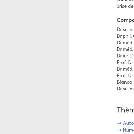
prise de
Com­po­
Dr sc. mé
Dr phil.
Dr méd. 
Dr méd. 
Dr iur. 
Prof. Dr
Dr méd. 
Prof. Dr
Bian­ca 
Dr sc. m
Thème
Au­to
Nu­mé