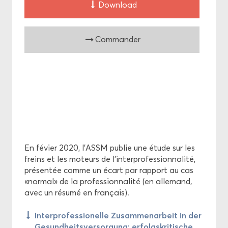
Down­load
Com­man­der
En fé­vier 2020, l'ASSM pu­blie une étude sur les
freins et les mo­teurs de l'in­ter­pro­fes­sion­na­li­té,
pré­sen­tée comme un écart par rap­port au cas
«nor­mal» de la pro­fes­sion­na­li­té (en al­le­mand,
avec un ré­su­mé en fran­çais).
In­ter­pro­fes­sio­nelle Zu­sam­me­nar­beit in der
Ge­sund­heits­ver­sor­gung: er­folg­skri­tische