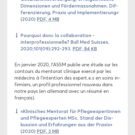
Di­men­sio­nen und Fördermassnahmen. Dif­
fe­ren­zie­rung, Praxis und Im­ple­men­tie­rung»
(2020)
PDF, 4 MB
Pour­quoi donc la col­la­bo­ra­tion ­
interprofessionnelle? Bull Med Suisses.
2020;101(09):292-293.
PDF, 84 KB
En jan­vier 2020, l'ASSM pu­blie une étude sur les
contours du men­to­rat cli­nique exer­cé par les
mé­de­cins à l'in­ten­tion des ex­pert.e.s en soins in­
fir­miers, un pro­fil pro­fes­sion­nel nou­veau dans
notre pays (en al­le­mand avec un ré­su­mé en
fran­çais).
«Kli­nisches Men­to­rat für Pfle­geex­per­tin­nen
und Pfle­geex­per­ten MSc. Stand der Dis­
kus­sion und Er­fah­run­gen aus der Praxis»
(2020)
PDF, 3 MB