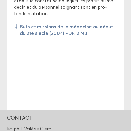
éta­blit le constat selon le­quel les pro­fils du mé­
de­cin et du per­son­nel soi­gnant sont en pro­
fonde mu­ta­tion.
Buts et mis­sions de la mé­de­cine au début
du 21e siècle (2004)
PDF, 2 MB
CONTACT
lic. phil. Va­lé­rie Clerc