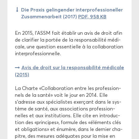
Die Praxis ge­lin­gen­der in­ter­pro­fes­sio­nel­ler
Zu­sam­me­nar­beit (2017)
PDF, 958 KB
En 2015, l'ASSM fait éta­blir un avis de droit afin
de cla­ri­fier la por­tée de la res­pon­sa­bi­li­té mé­di­
cale, une ques­tion es­sen­tielle à la col­la­bo­ra­tion
in­ter­pro­fes­sion­nelle.
Avis de droit sur la res­pon­sa­bi­li­té mé­di­cale
(2015)
La Charte «Col­la­bo­ra­tion entre les pro­fes­sion­
nels de la santé» voit le jour en 2014. Elle
s'adresse aux spé­cia­listes exer­çant dans le sys­
tème de santé, aux as­so­cia­tions pro­fes­sion­
nelles et aux ins­ti­tu­tions. Elle cite en in­tro­duc­
tion des «prin­cipes», for­mule des «élé­ments clés
et obli­ga­tions» et énu­mère, dans le der­nier cha­
pitre, des me­sures adé­quates pour la mise en