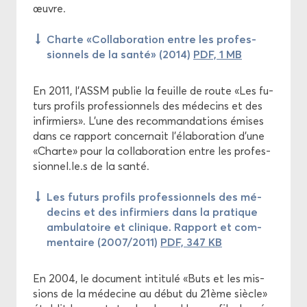
œuvre.
Charte «Col­la­bo­ra­tion entre les pro­fes­
sion­nels de la santé» (2014)
PDF, 1 MB
En 2011, l'ASSM pu­blie la feuille de route «Les fu­
turs pro­fils pro­fes­sion­nels des mé­de­cins et des
in­fir­miers». L'une des re­com­man­da­tions émises
dans ce rap­port concer­nait l'éla­bo­ra­tion d'une
«Charte» pour la col­la­bo­ra­tion entre les pro­fes­
sion­nel.le.s de la santé.
Les fu­turs pro­fils pro­fes­sion­nels des mé­
de­cins et des in­fir­miers dans la pra­tique
am­bu­la­toire et cli­nique. Rap­port et com­
men­taire (2007/2011)
PDF, 347 KB
En 2004, le do­cu­ment in­ti­tu­lé «Buts et les mis­
sions de la mé­de­cine au début du 21ème siècle»