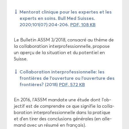
Men­to­rat cli­nique pour les ex­pertes et les
ex­perts en soins. Bull Med Suisses.
2020;101(07):204-206.
PDF, 108 KB
Le Bul­le­tin ASSM 3/2018, consa­cré au thème de
la col­la­bo­ra­tion in­ter­pro­fes­sion­nelle, pro­pose
un aper­çu de la si­tua­tion et du po­ten­tiel en
Suisse.
Col­la­bo­ra­tion in­ter­pro­fes­sion­nelle: les
fron­tières de l'ou­ver­ture ou l'ou­ver­ture des
fron­tières? (2018)
PDF, 572 KB
En 2016, l'ASSM man­date une étude dont l'ob­
jec­tif est de com­prendre ce que si­gni­fie la col­la­
bo­ra­tion in­ter­pro­fes­sion­nelle dans la pra­tique
et d'en tirer des conclu­sions gé­né­rales (en al­le­
mand avec un ré­su­mé en fran­çais).