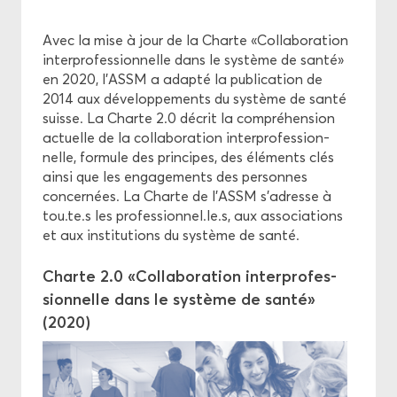
Avec la mise à jour de la Charte «Col­la­bo­ra­tion
Pro­mo­tion
in­ter­pro­fes­sion­nelle dans le sys­tème de santé»
en 2020, l’ASSM a adap­té la pu­bli­ca­tion de
Éthique
2014 aux dé­ve­lop­pe­ments du sys­tème de santé
suisse. La Charte 2.0 dé­crit la com­pré­hen­sion
ac­tuelle de la col­la­bo­ra­tion in­ter­pro­fes­sion­
nelle, for­mule des prin­cipes, des élé­ments clés
ainsi que les en­ga­ge­ments des per­sonnes
concer­nées. La Charte de l’ASSM s’adresse à
tou.te.s les pro­fes­sion­nel.le.s, aux as­so­cia­tions
et aux ins­ti­tu­tions du sys­tème de santé.
Charte 2.0 «Col­la­bo­ra­tion in­ter­pro­fes­
sion­nelle dans le sys­tème de santé»
(2020)