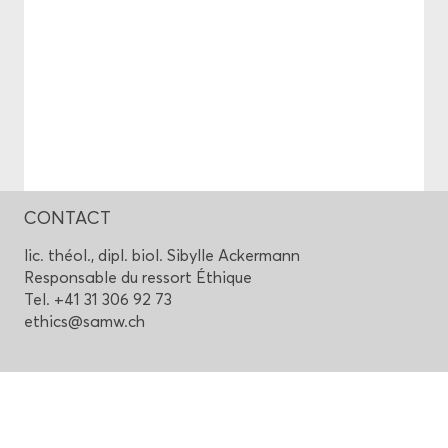
CONTACT
lic. théol., dipl. biol. Si­bylle Acker­mann
Res­pon­sable du res­sort Éthique
Tel. +41 31 306 92 73
ethics@samw.ch