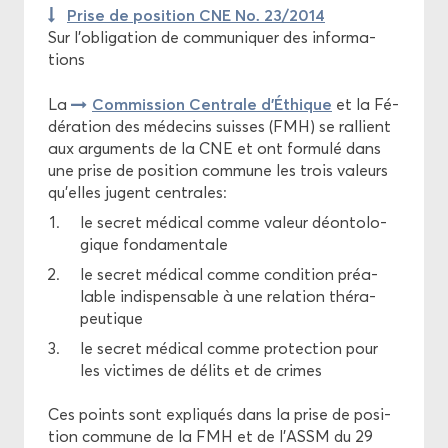
Prise de po­si­tion CNE No. 23/2014
Sur l’obli­ga­tion de com­mu­ni­quer des in­for­ma­
tions
Com­mis­sion Cen­trale d'Éthique
La
et la Fé­
dé­ra­tion des mé­de­cins suisses (FMH) se ral­lient
aux ar­gu­ments de la CNE et ont for­mu­lé dans
une prise de po­si­tion com­mune les trois va­leurs
qu'elles jugent cen­trales:
le se­cret mé­di­cal comme va­leur dé­on­to­lo­
gique fon­da­men­tale
le se­cret mé­di­cal comme condi­tion préa­
lable in­dis­pen­sable à une re­la­tion thé­ra­
peu­tique
le se­cret mé­di­cal comme pro­tec­tion pour
les vic­times de dé­lits et de crimes
Ces points sont ex­pli­qués dans la prise de po­si­
tion com­mune de la FMH et de l'ASSM du 29