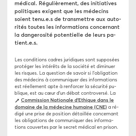
Aper­çu des thèmes
mé­di­cal. Ré­gu­liè­re­ment, des ini­tia­tives
po­li­tiques exigent que les mé­de­cins
Di­rec­tives
soient tenu.e.s de trans­mettre aux au­to­
ri­tés toutes les in­for­ma­tions concer­nant
Com­mis­sion Cen­trale d'Éthique
la dan­ge­ro­si­té po­ten­tielle de leurs pa­
tient.e.s.
Les condi­tions cadres ju­ri­diques sont sup­po­sées
pro­té­ger les in­té­rêts de la so­cié­té et di­mi­nuer
les risques. La ques­tion de sa­voir si l'obli­ga­tion
des mé­de­cins à com­mu­ni­quer des in­for­ma­tions
est réel­le­ment apte à ren­for­cer la sé­cu­ri­té pu­
blique, est au cœur d'un débat contro­ver­sé. La
Com­mis­sion Na­tio­nale d'Ethique dans le
do­maine de la mé­de­cine hu­maine (CNE)
a ré­
di­gé une prise de po­si­tion dé­taillée concer­nant
les obli­ga­tions de com­mu­ni­quer des in­for­ma­
tions cou­vertes par le se­cret mé­di­cal en pri­son.