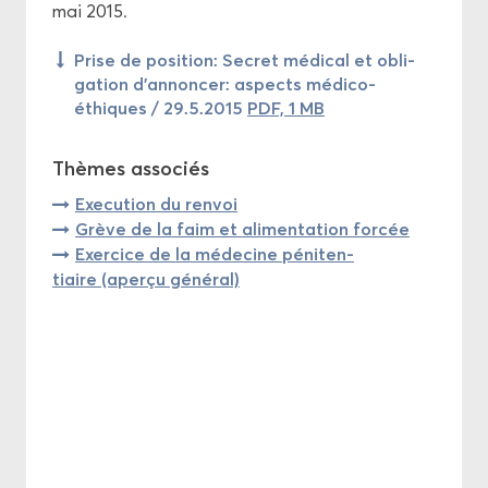
mai 2015.
Prise de po­si­tion: Se­cret mé­di­cal et obli­
ga­tion d’an­non­cer: as­pects médico-​
éthiques / 29.5.2015
PDF, 1 MB
Thèmes as­so­ciés
Exe­cu­tion du ren­voi
Grève de la faim et ali­men­ta­tion for­cée
Exer­cice de la mé­de­cine pé­ni­ten­
tiaire (aper­çu gé­né­ral)