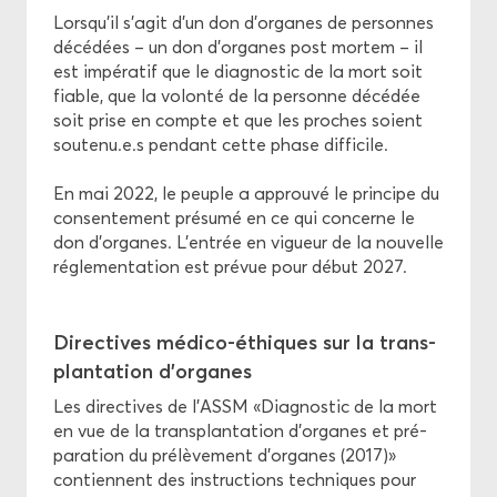
Aper­çu des thèmes
Lors­qu’il s’agit d’un don d’or­ganes de per­sonnes
dé­cé­dées – un don d’or­ganes post mor­tem – il
Di­rec­tives
est im­pé­ra­tif que le diag­nos­tic de la mort soit
fiable, que la vo­lon­té de la per­sonne dé­cé­dée
Com­mis­sion Cen­trale d'Éthique
soit prise en compte et que les proches soient
sou­te­nu.e.s pen­dant cette phase dif­fi­cile.
En mai 2022, le peuple a ap­prou­vé le prin­cipe du
consen­te­ment pré­su­mé en ce qui concerne le
don d’or­ganes. L'en­trée en vi­gueur de la nou­velle
ré­gle­men­ta­tion est pré­vue pour début 2027.
Di­rec­tives médico-​éthiques sur la trans­
plan­ta­tion d'or­ganes
Les di­rec­tives de l’ASSM «Diag­nos­tic de la mort
en vue de la trans­plan­ta­tion d’or­ganes et pré­
pa­ra­tion du pré­lè­ve­ment d’or­ganes (2017)»
contiennent des ins­truc­tions tech­niques pour