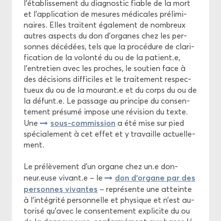
l’éta­blis­se­ment du diag­nos­tic fiable de la mort
et l’ap­pli­ca­tion de me­sures mé­di­cales pré­li­mi­
naires. Elles traitent éga­le­ment de nom­breux
autres as­pects du don d'or­ganes chez les per­
sonnes dé­cé­dées, tels que la pro­cé­dure de cla­ri­
fi­ca­tion de la vo­lon­té du ou de la pa­tient.e,
l’en­tre­tien avec les proches, le sou­tien face à
des dé­ci­sions dif­fi­ciles et le trai­te­ment res­pec­
tueux du ou de la mou­rant.e et du corps du ou de
la dé­funt.e. Le pas­sage au prin­cipe du consen­
te­ment pré­su­mé im­pose une ré­vi­sion du texte.
sous-​commission
Une
a été mise sur pied
spé­cia­le­ment à cet effet et y tra­vaille ac­tuel­le­
ment.
Le pré­lè­ve­ment d’un or­gane chez un.e don­
don d’or­gane par des
neur.euse vi­vant.e – le
per­sonnes vi­vantes
– re­pré­sente une at­teinte
à l’in­té­gri­té per­son­nelle et phy­sique et n’est au­
to­ri­sé qu’avec le consen­te­ment ex­pli­cite du ou