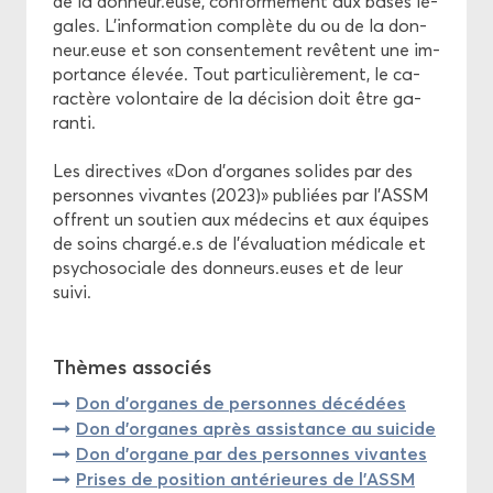
de la don­neur.euse, confor­mé­ment aux bases lé­
gales. L'in­for­ma­tion com­plète du ou de la don­
neur.euse et son consen­te­ment re­vêtent une im­
por­tance éle­vée. Tout par­ti­cu­liè­re­ment, le ca­
rac­tère vo­lon­taire de la dé­ci­sion doit être ga­
ran­ti.
Les di­rec­tives «Don d’or­ganes so­lides par des
per­sonnes vi­vantes (2023)» pu­bliées par l'ASSM
offrent un sou­tien aux mé­de­cins et aux équipes
de soins char­gé.e.s de l’éva­lua­tion mé­di­cale et
psy­cho­so­ciale des don­neurs.euses et de leur
suivi.
Thèmes as­so­ciés
Don d’or­ganes de per­sonnes dé­cé­dées
Don d'or­ganes après as­sis­tance au sui­cide
Don d'or­gane par des per­sonnes vi­vantes
Prises de po­si­tion an­té­rieures de l'ASSM