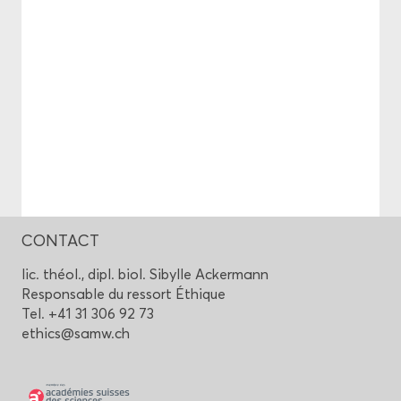
CONTACT
lic. théol., dipl. biol. Si­bylle Acker­mann
Res­pon­sable du res­sort Éthique
Tel. +41 31 306 92 73
ethics@samw.ch