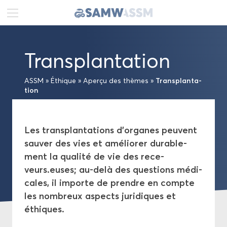
DE
FR
EN
Trans­plan­ta­tion
Ac­tua­li­tés
Trans­plan­ta­
ASSM
»
Éthique
»
Aper­çu des thèmes
»
Por­trait
tion
Pu­bli­ca­tions
Les trans­plan­ta­tions d’or­ganes peuvent
sau­ver des vies et amé­lio­rer du­ra­ble­
Pro­jets
ment la qua­li­té de vie des re­ce­
veurs.euses; au-​delà des ques­tions mé­di­
Pro­mo­tion
cales, il im­porte de prendre en compte
les nom­breux as­pects ju­ri­diques et
Éthique
éthiques.